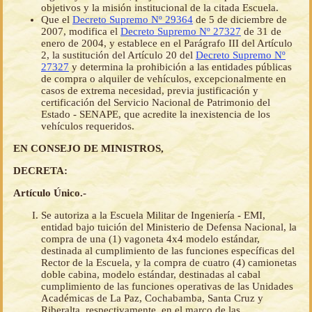
objetivos y la misión institucional de la citada Escuela.
Que el
Decreto Supremo Nº 29364
de 5 de diciembre de
2007, modifica el
Decreto Supremo Nº 27327
de 31 de
enero de 2004, y establece en el Parágrafo III del Artículo
2, la sustitución del Artículo 20 del
Decreto Supremo Nº
27327
y determina la prohibición a las entidades públicas
de compra o alquiler de vehículos, excepcionalmente en
casos de extrema necesidad, previa justificación y
certificación del Servicio Nacional de Patrimonio del
Estado - SENAPE, que acredite la inexistencia de los
vehículos requeridos.
EN CONSEJO DE MINISTROS,
DECRETA:
Artículo Único.-
Se autoriza a la Escuela Militar de Ingeniería - EMI,
entidad bajo tuición del Ministerio de Defensa Nacional, la
compra de una (1) vagoneta 4x4 modelo estándar,
destinada al cumplimiento de las funciones específicas del
Rector de la Escuela, y la compra de cuatro (4) camionetas
doble cabina, modelo estándar, destinadas al cabal
cumplimiento de las funciones operativas de las Unidades
Académicas de La Paz, Cochabamba, Santa Cruz y
Riberalta, respectivamente, en el marco de las