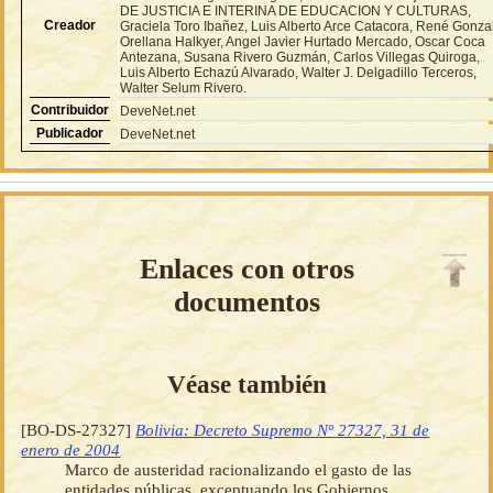
DE JUSTICIA E INTERINA DE EDUCACION Y CULTURAS,
Creador
Graciela Toro Ibañez, Luis Alberto Arce Catacora, René Gonza
Orellana Halkyer, Angel Javier Hurtado Mercado, Oscar Coca
Antezana, Susana Rivero Guzmán, Carlos Villegas Quiroga,
Luis Alberto Echazú Alvarado, Walter J. Delgadillo Terceros,
Walter Selum Rivero.
Contribuidor
DeveNet.net
Publicador
DeveNet.net
Enlaces con otros
documentos
Véase también
[BO-DS-27327]
Bolivia: Decreto Supremo Nº 27327, 31 de
enero de 2004
Marco de austeridad racionalizando el gasto de las
entidades públicas, exceptuando los Gobiernos