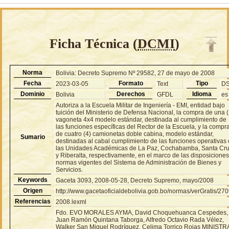
Ficha Técnica (
DCMI
)
Norma
Bolivia: Decreto Supremo Nº 29582, 27 de mayo de 2008
Fecha
Formato
Tipo
2023-03-05
Text
D
Dominio
Derechos
Idioma
Bolivia
GFDL
es
Autoriza a la Escuela Militar de Ingeniería - EMI, entidad bajo
tuición del Ministerio de Defensa Nacional, la compra de una (
vagoneta 4x4 modelo estándar, destinada al cumplimiento de
las funciones específicas del Rector de la Escuela, y la compr
de cuatro (4) camionetas doble cabina, modelo estándar,
Sumario
destinadas al cabal cumplimiento de las funciones operativas
las Unidades Académicas de La Paz, Cochabamba, Santa Cr
y Riberalta, respectivamente, en el marco de las disposiciones
normas vigentes del Sistema de Administración de Bienes y
Servicios.
Keywords
Gaceta 3093, 2008-05-28, Decreto Supremo, mayo/2008
Origen
http://www.gacetaoficialdebolivia.gob.bo/normas/verGratis/27
Referencias
2008.lexml
Fdo. EVO MORALES AYMA, David Choquehuanca Cespedes,
Juan Ramón Quintana Taborga, Alfredo Octavio Rada Vélez,
Walker San Miguel Rodríguez, Celima Torrico Rojas MINISTR