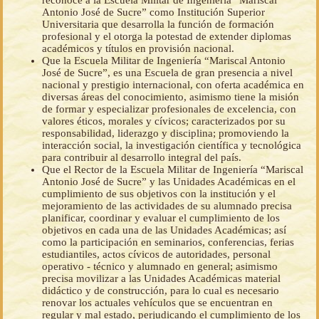
reconoce a la Escuela Militar de Ingeniería “Mariscal
Antonio José de Sucre” como Institución Superior
Universitaria que desarrolla la función de formación
profesional y el otorga la potestad de extender diplomas
académicos y títulos en provisión nacional.
Que la Escuela Militar de Ingeniería “Mariscal Antonio
José de Sucre”, es una Escuela de gran presencia a nivel
nacional y prestigio internacional, con oferta académica en
diversas áreas del conocimiento, asimismo tiene la misión
de formar y especializar profesionales de excelencia, con
valores éticos, morales y cívicos; caracterizados por su
responsabilidad, liderazgo y disciplina; promoviendo la
interacción social, la investigación científica y tecnológica
para contribuir al desarrollo integral del país.
Que el Rector de la Escuela Militar de Ingeniería “Mariscal
Antonio José de Sucre” y las Unidades Académicas en el
cumplimiento de sus objetivos con la institución y el
mejoramiento de las actividades de su alumnado precisa
planificar, coordinar y evaluar el cumplimiento de los
objetivos en cada una de las Unidades Académicas; así
como la participación en seminarios, conferencias, ferias
estudiantiles, actos cívicos de autoridades, personal
operativo - técnico y alumnado en general; asimismo
precisa movilizar a las Unidades Académicas material
didáctico y de construcción, para lo cual es necesario
renovar los actuales vehículos que se encuentran en
regular y mal estado, perjudicando el cumplimiento de los