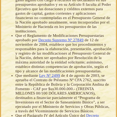
gasto alguno con cargo a recursos no declarados en sus
presupuestos aprobados y en su Artículo 8 faculta al Poder
Ejecutivo que las donaciones y créditos externos para
gastos de capital, gastos corrientes y aplicaciones
financieras no contempladas en el Presupuesto General de
la Nación aprobado anualmente, sean incorporadas por el
Ministerio de Hacienda en los presupuestos de las
instituciones.
Que el Reglamento de Modificaciones Presupuestarias
aprobado por
Decreto Supremo Nº 27849
de 12 de
noviembre de 2004, establece que los procedimientos y
responsables para la elaboración, presentación, aprobación
y registro de las modificaciones al Presupuesto General de
la Nación, deben ser aprobados por Resolución de la
máxima autoridad de la entidad solicitante; asimismo,
establece distintas competencias de aprobación, según el
tipo y alcance de las modificaciones presupuestarias.
Que mediante
Ley Nº 2499
de 4 de agosto de 2003, se
aprueba el Contrato de Préstamo Nº CFA 2762, suscrito
entre la República de Bolivia y la Corporación Andina de
Fomento - CAF por $us30.000.000.- (TREINTA
MILLONES 00/100 DÓLARES AMERICANOS),
destinados a financiar parcialmente el “Programa de
Inversiones en el Sector de Saneamiento Básico”, a ser
ejecutado por el Ministerio de Servicios y Obras Públicas,
a través del Viceministerio de Servicios Básicos.
Que el Parágrafo IV del Artículo Único del
Decreto