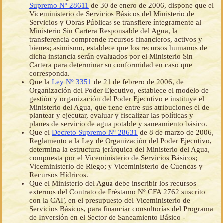
Supremo Nº 28611
de 30 de enero de 2006, dispone que el
Viceministerio de Servicios Básicos del Ministerio de
Servicios y Obras Públicas se transfiere íntegramente al
Ministerio Sin Cartera Responsable del Agua, la
transferencia comprende recursos financieros, activos y
bienes; asimismo, establece que los recursos humanos de
dicha instancia serán evaluados por el Ministerio Sin
Cartera para determinar su conformidad en caso que
corresponda.
Que la
Ley Nº 3351
de 21 de febrero de 2006, de
Organización del Poder Ejecutivo, establece el modelo de
gestión y organización del Poder Ejecutivo e instituye el
Ministerio del Agua, que tiene entre sus atribuciones el de
plantear y ejecutar, evaluar y fiscalizar las políticas y
planes de servicio de agua potable y saneamiento básico.
Que el
Decreto Supremo Nº 28631
de 8 de marzo de 2006,
Reglamento a la Ley de Organización del Poder Ejecutivo,
determina la estructura jerárquica del Ministerio del Agua,
compuesta por el Viceministerio de Servicios Básicos;
Viceministerio de Riego; y Viceministerio de Cuencas y
Recursos Hídricos.
Que el Ministerio del Agua debe inscribir los recursos
externos del Contrato de Préstamo Nº CFA 2762 suscrito
con la CAF, en el presupuesto del Viceministerio de
Servicios Básicos, para financiar consultorías del Programa
de Inversión en el Sector de Saneamiento Básico -