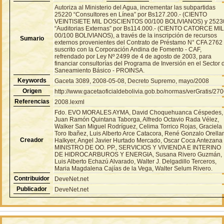
Autoriza al Ministerio del Agua, incrementar las subpartidas
25220 “Consultores en Línea” por Bs127.200.- (CIENTO
VEINTISIETE MIL DOSCIENTOS 00/100 BOLIVIANOS) y 2523
“Auditorias Externas” por Bs114.000.- (CIENTO CATORCE MI
00/100 BOLIVIANOS), a través de la inscripción de recursos
Sumario
externos provenientes del Contrato de Préstamo N° CFA 2762
suscrito con la Corporación Andina de Fomento - CAF,
refrendado por Ley Nº 2499 de 4 de agosto de 2003, para
financiar consultorías del Programa de Inversión en el Sector 
Saneamiento Básico - PROINSA.
Keywords
Gaceta 3089, 2008-05-08, Decreto Supremo, mayo/2008
Origen
http://www.gacetaoficialdebolivia.gob.bo/normas/verGratis/27
Referencias
2008.lexml
Fdo. EVO MORALES AYMA, David Choquehuanca Céspedes,
Juan Ramón Quintana Taborga, Alfredo Octavio Rada Vélez,
Walker San Miguel Rodríguez, Celima Torrico Rojas, Graciela
Toro Ibañez, Luis Alberto Arce Catacora, René Gonzalo Orella
Creador
Halkyer, Angel Javier Hurtado Mercado, Oscar Coca Antezana
MINISTRO DE OO. PP., SERVICIOS Y VIVIENDA E INTERINO
DE HIDROCARBUROS Y ENERGIA, Susana Rivero Guzmán,
Luis Alberto Echazú Alvarado, Walter J. Delgadillo Terceros,
Maria Magdalena Cajías de la Vega, Walter Selum Rivero.
Contribuidor
DeveNet.net
Publicador
DeveNet.net