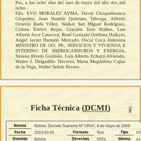
Paz, a los ocho días del mes de mayo del año dos mil
ocho.
Fdo. EVO MORALES AYMA, David Choquehuanca
Céspedes, Juan Ramón Quintana Taborga, Alfredo
Octavio Rada Vélez, Walker San Miguel Rodríguez,
Celima Torrico Rojas, Graciela Toro Ibañez, Luis
Alberto Arce Catacora, René Gonzalo Orellana Halkyer,
Angel Javier Hurtado Mercado, Oscar Coca Antezana
MINISTRO DE OO. PP., SERVICIOS Y VIVIENDA E
INTERINO DE HIDROCARBUROS Y ENERGIA,
Susana Rivero Guzmán, Luis Alberto Echazú Alvarado,
Walter J. Delgadillo Terceros, Maria Magdalena Cajías
de la Vega, Walter Selum Rivero.
Ficha Técnica (
DCMI
)
Norma
Bolivia: Decreto Supremo Nº 29547, 8 de mayo de 2008
Fecha
Formato
Tipo
2023-03-05
Text
D
Dominio
Derechos
Idioma
Bolivia
GFDL
es