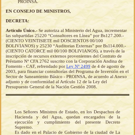
PROINSA.
EN CONSEJO DE MINISTROS,
DECRETA:
Artículo Único.-
Se autoriza al Ministerio del Agua, incrementar
las subpartidas 25220 “Consultores en Línea” por Bs127.200.-
(CIENTO VEINTISIETE mil DOSCIENTOS 00/100
BOLIVIANOS) y 25230 “Auditorias Externas” por Bs114.000.-
(CIENTO CATORCE mil 00/100 BOLIVIANOS), a través de la
inscripción de recursos externos provenientes del Contrato de
Préstamo Nº CFA 2762 suscrito con la Corporación Andina de
Fomento - CAF, refrendado por
Ley Nº 2499
de 4 de agosto de
2003, para financiar consultorías del Programa de Inversión en el
Sector de Saneamiento Básico - PROINSA, de acuerdo al Anexo
adjunto y de conformidad al Artículo 12 de la Ley del
Presupuesto General de la Nación Gestión 2008.
Los Señores Ministros de Estado, en los Despachos de
Hacienda y del Agua, quedan encargados de la
ejecución y cumplimiento del presente Decreto
Supremo.
Es dado en el Palacio de Gobierno de la ciudad de La