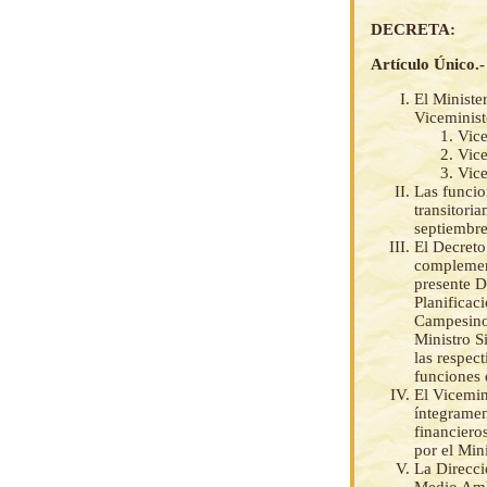
DECRETA:
Artículo Único.-
El Ministe
Viceminist
Vice
Vice
Vice
Las funcio
transitori
septiembre
El Decreto
complement
presente D
Planificac
Campesinos
Ministro S
las respec
funciones 
El Vicemin
íntegramen
financiero
por el Min
La Direcci