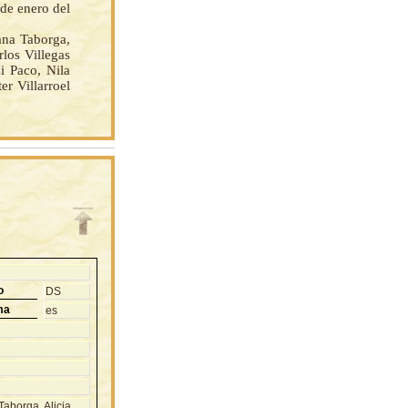
 de enero del
na Taborga,
los Villegas
i Paco, Nila
r Villarroel
o
DS
ma
es
borga, Alicia