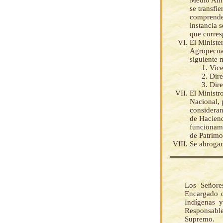
Medio Ambi
se transfi
comprende 
instancia 
que corre
El Ministe
Agropecuar
siguiente 
Vice
Dire
Dire
El Ministr
Nacional, 
consideran
de Hacienda
funcionami
de Patrimo
Se abrogan
Los Señore
Encargado d
Indígenas y
Responsable
Supremo.