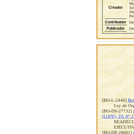
Mu
Creador
So
Al
Ro
Contribuidor
De
Publicador
De
[BO-L-2446]
Bol
Ley de Org
[BO-DS-27732]
(LOPE), DS Nº 2
READECU
EJECUTI
[BO-DP-28601]