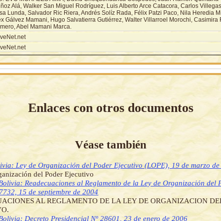
ñoz Alá, Walker San Miguel Rodríguez, Luis Alberto Arce Catacora, Carlos Villega
sa Lunda, Salvador Ric Riera, Andrés Solíz Rada, Félix Patzi Paco, Nila Heredia M
ex Gálvez Mamani, Hugo Salvatierra Gutiérrez, Walter Villarroel Morochi, Casimira
mero, Abel Mamani Marca.
veNet.net
veNet.net
Enlaces con otros documentos
Véase también
ivia: Ley de Organización del Poder Ejecutivo (LOPE), 19 de marzo d
anización del Poder Ejecutivo
Bolivia: Readecuaciones al Reglamento de la Ley de Organización del 
7732, 15 de septiembre de 2004
ACIONES AL REGLAMENTO DE LA LEY DE ORGANIZACION DE
VO.
Bolivia: Decreto Presidencial Nº 28601, 23 de enero de 2006