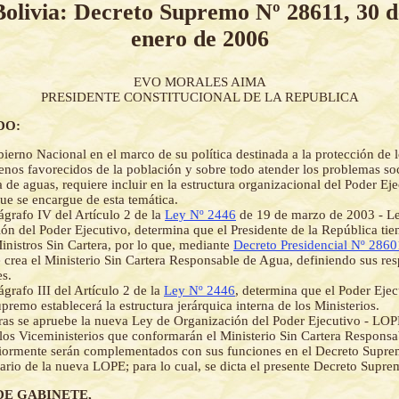
Bolivia: Decreto Supremo Nº 28611, 30 d
enero de 2006
EVO MORALES AIMA
PRESIDENTE CONSTITUCIONAL DE LA REPUBLICA
DO:
ierno Nacional en el marco de su política destinada a la protección de l
enos favorecidos de la población y sobre todo atender los problemas so
a de aguas, requiere incluir en la estructura organizacional del Poder Ej
que se encargue de esta temática.
ágrafo IV del Artículo 2 de la
Ley Nº 2446
de 19 de marzo de 2003 - L
ón del Poder Ejecutivo, determina que el Presidente de la República tien
inistros Sin Cartera, por lo que, mediante
Decreto Presidencial Nº 2860
 crea el Ministerio Sin Cartera Responsable de Agua, definiendo sus res
es.
ágrafo III del Artículo 2 de la
Ley Nº 2446
, determina que el Poder Eje
premo establecerá la estructura jerárquica interna de los Ministerios.
as se apruebe la nueva Ley de Organización del Poder Ejecutivo - LOP
 los Viceministerios que conformarán el Ministerio Sin Cartera Responsa
riormente serán complementados con sus funciones en el Decreto Supr
rio de la nueva LOPE; para lo cual, se dicta el presente Decreto Supre
DE GABINETE,