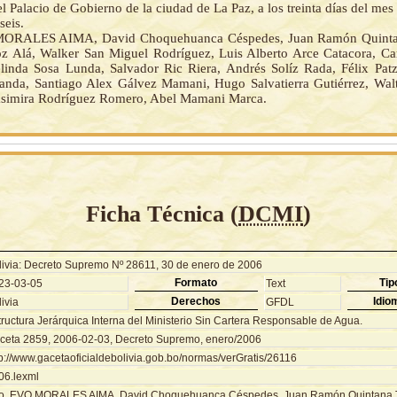
l Palacio de Gobierno de la ciudad de La Paz, a los treinta días del mes
seis.
ORALES AIMA, David Choquehuanca Céspedes, Juan Ramón Quinta
z Alá, Walker San Miguel Rodríguez, Luis Alberto Arce Catacora, Car
linda Sosa Lunda, Salvador Ric Riera, Andrés Solíz Rada, Félix Patz
anda, Santiago Alex Gálvez Mamani, Hugo Salvatierra Gutiérrez, Walte
simira Rodríguez Romero, Abel Mamani Marca.
Ficha Técnica (
DCMI
)
livia: Decreto Supremo Nº 28611, 30 de enero de 2006
Formato
Tip
23-03-05
Text
Derechos
Idio
ivia
GFDL
tructura Jerárquica Interna del Ministerio Sin Cartera Responsable de Agua.
ceta 2859, 2006-02-03, Decreto Supremo, enero/2006
tp://www.gacetaoficialdebolivia.gob.bo/normas/verGratis/26116
06.lexml
o. EVO MORALES AIMA, David Choquehuanca Céspedes, Juan Ramón Quintana Ta