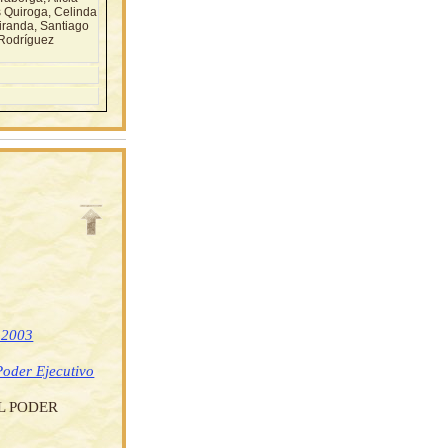
s Quiroga, Celinda
iranda, Santiago
 Rodríguez
e 2003
Poder Ejecutivo
L PODER