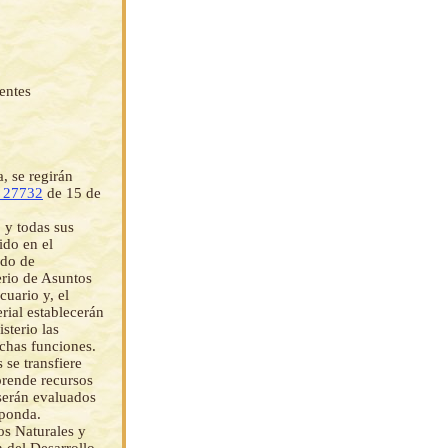
entes
, se regirán
 27732
de 15 de
 y todas sus
ido en el
ado de
terio de Asuntos
uario y, el
rial establecerán
sterio las
ichas funciones.
 se transfiere
prende recursos
 serán evaluados
sponda.
os Naturales y