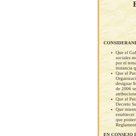
CONSIDERAN
Que el Gob
sociales m
por el tem
instancia 
Que el Par
Organizaci
designar M
de 2006 se
atribucion
Que el Par
Decreto Su
Que mientr
establecer
que poste
Reglamenta
EN CONSEJO 