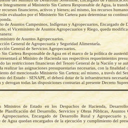
ente del Ministro de Desarrollo Sostenible, Encargado de Planificación
ere íntegramente al Ministerio Sin Cartera Responsable de Agua, la transf
recursos financieros, activos y bienes; así mismo, los recursos humano
serán evaluados por el Ministerio Sin Cartera para determinar su continu
sponda.
rio de Asuntos Campesinos, Indígenas y Agropecuarios, Encargado de D
io, el Viceministro de Asuntos Agropecuarios y Riego, queda modifica
manera:
ministro de Asuntos Agropecuarios.
cción General de Agropecuaria y Seguridad Alimentaría.
cción General de Servicios Agropecuarios.
o Sin Cartera Responsable de Agua en el marco de la política de austeri
presentará al Ministro de Hacienda sus respectivos requerimientos presu
do las restricciones financieras del Tesoro General de la Nación y se aut
 realizar las asignaciones presupuestarias necesarias, con la finalidad d
ento del mencionado Ministerio Sin Cartera; así mismo, a través del Se
nio del Estado - SENAPE, el deberá dotar de la infraestructura necesaria
 y derogan todas las disposiciones contrarias al presente Decreto Supr
s Ministros de Estado en los Despachos de Hacienda, Desarrollo 
e Planificación del Desarrollo, Servicios y Obras Públicas, Asuntos
 Agropecuarios, Encargado de Desarrollo Rural y Agropecuario y, 
 de Agua quedan encargados de la ejecución y cumplimiento del pres