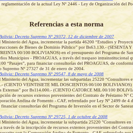
 reglamentación de la actual Ley Nº 2446 - Ley de Organización del Po
Referencias a esta norma
Bolivia: Decreto Supremo Nº 29372, 12 de diciembre de 2007
l Ministerio del Agua, incrementar la partida 46200 “Estudios y Proyect
trucciones de Bienes de Dominio Público” por Bs63.130.- (SESENTA 
EINTA 00/100 BOLIVIANOS) en el presupuesto del Programa de San
ños Municipios - PROAGUAS, a través del traspaso intrainstitucional q
100 “Pasajes”, para financiar consultorías del PROAGUAS, de conformi
to Supremo Nº 27327 de 31 de enero de 2004.
Bolivia: Decreto Supremo Nº 29547, 8 de mayo de 2008
l Ministerio del Agua, incrementar las subpartidas 25220 “Consultores 
0.- (CIENTO VEINTISIETE MIL DOSCIENTOS 00/100 BOLIVIANOS) 
as Externas” por Bs114.000.- (CIENTO CATORCE MIL 00/100 BOLIVIA
ripción de recursos externos provenientes del Contrato de Préstamo N° 
rporación Andina de Fomento - CAF, refrendado por Ley Nº 2499 de 4 d
 financiar consultorías del Programa de Inversión en el Sector de Sanea
.
Bolivia: Decreto Supremo Nº 29725, 1 de octubre de 2008
l Ministerio del Agua, incrementar la subpartida 25220 "Consultores en
a través de la inscripción de recursos externos provenientes del Contra
suscrito con la Corporación Andina de Fomento - CAF, refrendado por