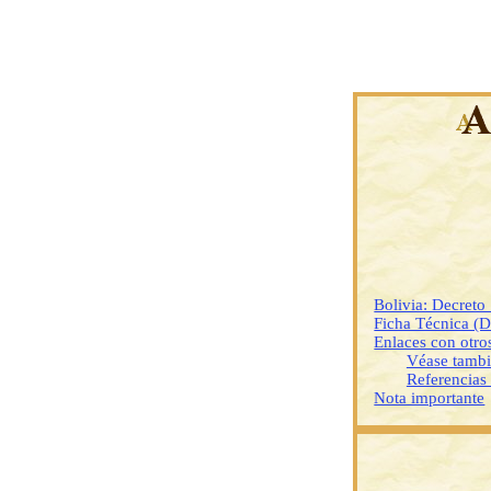
Bolivia: Decret
Ficha Técnica (
Enlaces con otr
Véase tamb
Referencias
Nota importante