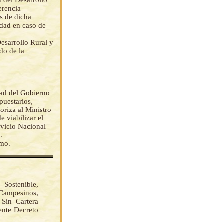
 del Desarrollo
erencia
s de dicha
idad en caso de
esarrollo Rural y
do de la
dad del Gobierno
puestarios,
oriza al Ministro
e viabilizar el
rvicio Nacional
.
emo.
Sostenible,
 Campesinos,
Sin Cartera
ente Decreto