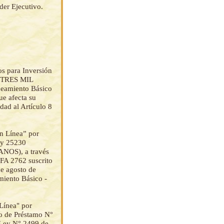
der Ejecutivo.
os para Inversión
Y TRES MIL
eamiento Básico
ue afecta su
dad al Artículo 8
en Línea” por
y 25230
NOS), a través
CFA 2762 suscrito
e agosto de
miento Básico -
 Línea" por
to de Préstamo N°
 Ley N° 2499 de