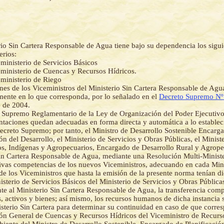
rio Sin Cartera Responsable de Agua tiene bajo su dependencia los sigui
erios:
ministerio de Servicios Básicos
ministerio de Cuencas y Recursos Hídricos.
ministerio de Riego
nes de los Viceministros del Ministerio Sin Cartera Responsable de Agua
amente en lo que corresponda, por lo señalado en el
Decreto Supremo Nº
 de 2004.
 Supremo Reglamentario de la Ley de Organización del Poder Ejecutivo
aciones quedan adecuadas en forma directa y automática a lo establec
ecreto Supremo; por tanto, el Ministro de Desarrollo Sostenible Encarg
ión del Desarrollo, el Ministerio de Servicios y Obras Públicas, el Minis
, Indígenas y Agropecuarios, Encargado de Desarrollo Rural y Agropec
in Cartera Responsable de Agua, mediante una Resolución Multi-Ministe
tivas competencias de los nuevos Viceministros, adecuando en cada Mini
de los Viceministros que hasta la emisión de la presente norma tenían d
isterio de Servicios Básicos del Ministerio de Servicios y Obras Públicas
te al Ministerio Sin Cartera Responsable de Agua, la transferencia com
s, activos y bienes; así mismo, los recursos humanos de dicha instancia
isterio Sin Cartera para determinar su continuidad en caso de que corre
ón General de Cuencas y Recursos Hídricos del Viceministro de Recurs