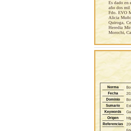
Es dado en e
año dos mil 
Fdo. EVO M
Alicia Muño
Quiroga, Ce
Heredia Mir
Morochi, Ca
Norma
Bo
Fecha
20
Dominio
Bol
Sumario
Es
Keywords
Ga
Origen
ht
Referencias
20
Fd