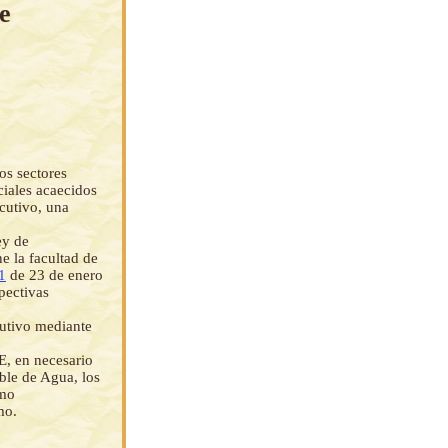
e
os sectores
ciales acaecidos
ecutivo, una
ey de
e la facultad de
1
de 23 de enero
pectivas
cutivo mediante
E, en necesario
ble de Agua, los
emo
mo.