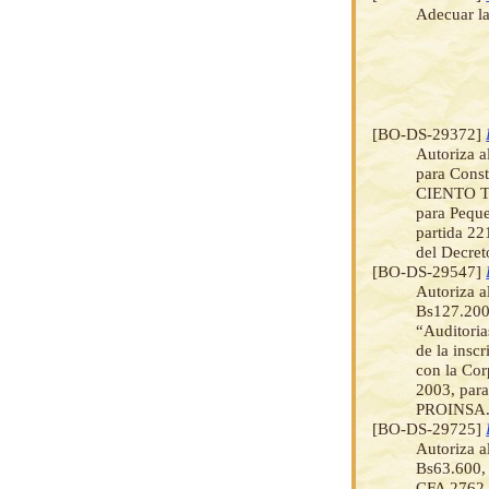
Adecuar la
[BO-DS-29372]
Autoriza a
para Cons
CIENTO TR
para Peque
partida 22
del Decre
[BO-DS-29547]
Autoriza a
Bs127.20
“Auditori
de la insc
con la Co
2003, para
PROINSA
[BO-DS-29725]
Autoriza a
Bs63.600, 
CFA 2762 