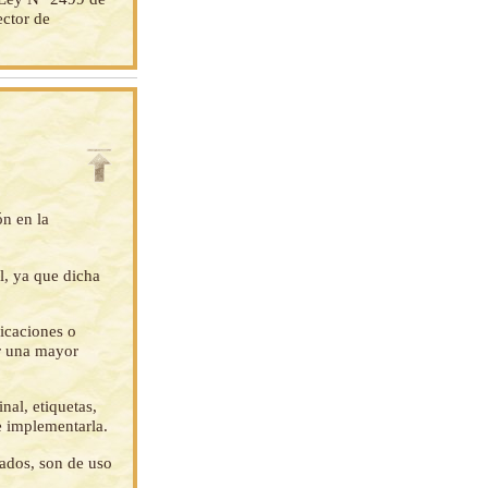
ector de
ón en la
l, ya que dicha
ficaciones o
ar una mayor
nal, etiquetas,
e implementarla.
tados, son de uso