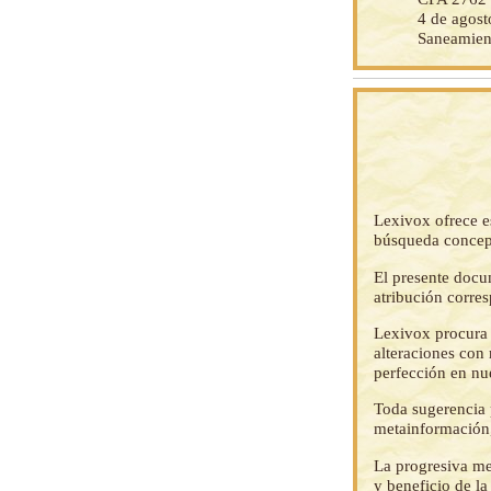
4 de agost
Saneamien
Lexivox ofrece e
búsqueda concep
El presente docu
atribución corre
Lexivox procura 
alteraciones con 
perfección en nu
Toda sugerencia p
metainformación,
La progresiva me
y beneficio de l