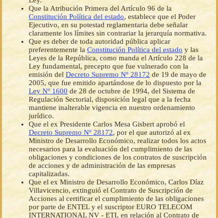
Ley.
Que la Atribución Primera del Artículo 96 de la
Constitución Política del estado
, establece que el Poder
Ejecutivo, en su potestad reglamentaria debe señalar
claramente los límites sin contrariar la jerarquía normativa.
Que es deber de toda autoridad pública aplicar
preferentemente la
Constitución Política del estado
y las
Leyes de la República, como manda el Artículo 228 de la
Ley fundamental, precepto que fue vulnerado con la
emisión del
Decreto Supremo Nº 28172
de 19 de mayo de
2005, que fue emitido apartándose de lo dispuesto por la
Ley Nº 1600
de 28 de octubre de 1994, del Sistema de
Regulación Sectorial, disposición legal que a la fecha
mantiene inalterable vigencia en nuestro ordenamiento
jurídico.
Que el ex Presidente Carlos Mesa Gisbert aprobó el
Decreto Supremo Nº 28172
, por el que autorizó al ex
Ministro de Desarrollo Económico, realizar todos los actos
necesarios para la evaluación del cumplimiento de las
obligaciones y condiciones de los contratos de suscripción
de acciones y de administración de las empresas
capitalizadas.
Que el ex Ministro de Desarrollo Económico, Carlos Díaz
Villavicencio, extinguió el Contrato de Suscripción de
Acciones al certificar el cumplimiento de las obligaciones
por parte de ENTEL y el suscriptor EURO TELECOM
INTERNATIONAL NV - ETI, en relación al Contrato de