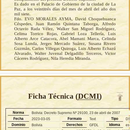
Es dado en el Palacio de Gobierno de la ciudad de La
Paz, a los veintitrés días del mes de abril del año dos
mil siete.
Fdo. EVO MORALES AYMA, David Choquehuanca
Céspedes, Juan Ramón Quintana Taborga, Alfredo
Octavio Rada Vélez, Walker San Miguel Rodríguez,
Celima Torrico Rojas, Gabriel Loza Tellería, Luis
Alberto Arce Catacora, Abel Mamani Marca, Celinda
Sosa Lunda, Jerges Mercado Suárez, Susana Rivero
Guzmán, Carlos Villegas Quiroga, Luis Alberto Echazú
Alvarado, Walter Juvenal Delgadillo Terceros, Victor
Cáceres Rodríguez, Nila Heredia Miranda.
Ficha Técnica (
DCMI
)
Norma
Bolivia: Decreto Supremo Nº 29100, 23 de abril de 2007
Fecha
Formato
Tipo
2023-03-05
Text
D
Dominio
Derechos
Idioma
Bolivia
GFDL
es