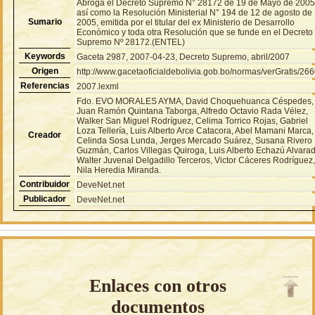
Abroga el Decreto Supremo N° 28172 de 19 de Mayo de 2005
así como la Resolución Ministerial N° 194 de 12 de agosto de
Sumario
2005, emitida por el titular del ex Ministerio de Desarrollo
Económico y toda otra Resolución que se funde en el Decreto
Supremo Nº 28172.(ENTEL)
Keywords
Gaceta 2987, 2007-04-23, Decreto Supremo, abril/2007
Origen
http://www.gacetaoficialdebolivia.gob.bo/normas/verGratis/26
Referencias
2007.lexml
Fdo. EVO MORALES AYMA, David Choquehuanca Céspedes,
Juan Ramón Quintana Taborga, Alfredo Octavio Rada Vélez,
Walker San Miguel Rodríguez, Celima Torrico Rojas, Gabriel
Loza Tellería, Luis Alberto Arce Catacora, Abel Mamani Marca,
Creador
Celinda Sosa Lunda, Jerges Mercado Suárez, Susana Rivero
Guzmán, Carlos Villegas Quiroga, Luis Alberto Echazú Alvara
Walter Juvenal Delgadillo Terceros, Victor Cáceres Rodríguez
Nila Heredia Miranda.
Contribuidor
DeveNet.net
Publicador
DeveNet.net
Enlaces con otros
documentos