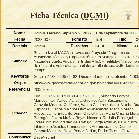
Ficha Técnica (
DCMI
)
Norma
Bolivia: Decreto Supremo Nº 28328, 1 de septiembre de 2005
Fecha
Formato
Tipo
2023-03-05
Text
D
Dominio
Derechos
Idioma
Bolivia
GFDL
es
Se autoriza al MACA, a través del Proyecto “Programa de
Asistencia Técnica y Capacitación en el Manejo de los Recur
Sumario
Naturales Suelo, Agua y Fertilidad AT&C - Fertilidad”, la compr
de (4) cuatro vehículos para el desarrollo de sus actividades e
campo.
Keywords
Gaceta 2788, 2005-09-02, Decreto Supremo, septiembre/200
Origen
http://www.gacetaoficialdebolivia.gob.bo/normas/verGratis/25
Referencias
2005.lexml
Fdo. EDUARDO RODRIGUEZ VELTZE, Armando Loayza
Mariaca, Iván Avilés Mantilla, Gustavo Avila Bustamante,
Gonzalo Méndez Gutiérrez, Waldo Gutiérrez Iriarte, Martha Bo
Espinoza, Carlos Melchor Díaz Villavicencio, Mario Moreno
Creador
Viruéz, Jaime Eduardo Dunn Castellanos, Maria Cristina Mejí
Barragán, Alvaro Muñoz Reyes Navarro, Rodolfo Eróstegui
Torres Ministro Interino de Trabajo, Jorge Azad Ayala Ministro
Interino de Asuntos Campesinos y Agropecuarios, Dionisio
Garzón Martínez, Naya Ponce Fortún, Pedro Ticona Cruz
Contribuidor
DeveNet.net