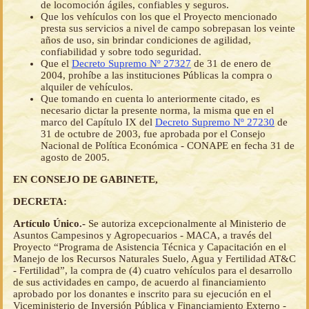
de locomoción ágiles, confiables y seguros.
Que los vehículos con los que el Proyecto mencionado
presta sus servicios a nivel de campo sobrepasan los veinte
años de uso, sin brindar condiciones de agilidad,
confiabilidad y sobre todo seguridad.
Que el
Decreto Supremo Nº 27327
de 31 de enero de
2004, prohíbe a las instituciones Públicas la compra o
alquiler de vehículos.
Que tomando en cuenta lo anteriormente citado, es
necesario dictar la presente norma, la misma que en el
marco del Capítulo IX del
Decreto Supremo Nº 27230
de
31 de octubre de 2003, fue aprobada por el Consejo
Nacional de Política Económica - CONAPE en fecha 31 de
agosto de 2005.
EN CONSEJO DE GABINETE,
DECRETA:
Artículo Único.-
Se autoriza excepcionalmente al Ministerio de
Asuntos Campesinos y Agropecuarios - MACA, a través del
Proyecto “Programa de Asistencia Técnica y Capacitación en el
Manejo de los Recursos Naturales Suelo, Agua y Fertilidad AT&C
- Fertilidad”, la compra de (4) cuatro vehículos para el desarrollo
de sus actividades en campo, de acuerdo al financiamiento
aprobado por los donantes e inscrito para su ejecución en el
Viceministerio de Inversión Pública y Financiamiento Externo -