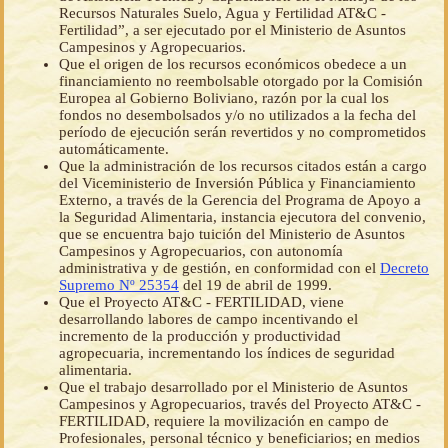
Recursos Naturales Suelo, Agua y Fertilidad AT&C -
Fertilidad”, a ser ejecutado por el Ministerio de Asuntos
Campesinos y Agropecuarios.
Que el origen de los recursos económicos obedece a un
financiamiento no reembolsable otorgado por la Comisión
Europea al Gobierno Boliviano, razón por la cual los
fondos no desembolsados y/o no utilizados a la fecha del
período de ejecución serán revertidos y no comprometidos
automáticamente.
Que la administración de los recursos citados están a cargo
del Viceministerio de Inversión Pública y Financiamiento
Externo, a través de la Gerencia del Programa de Apoyo a
la Seguridad Alimentaria, instancia ejecutora del convenio,
que se encuentra bajo tuición del Ministerio de Asuntos
Campesinos y Agropecuarios, con autonomía
administrativa y de gestión, en conformidad con el
Decreto
Supremo Nº 25354
del 19 de abril de 1999.
Que el Proyecto AT&C - FERTILIDAD, viene
desarrollando labores de campo incentivando el
incremento de la producción y productividad
agropecuaria, incrementando los índices de seguridad
alimentaria.
Que el trabajo desarrollado por el Ministerio de Asuntos
Campesinos y Agropecuarios, través del Proyecto AT&C -
FERTILIDAD, requiere la movilización en campo de
Profesionales, personal técnico y beneficiarios; en medios