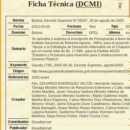
Ficha Técnica (
DCMI
)
Norma
Bolivia: Decreto Supremo Nº 28307, 26 de agosto de 2005
Fecha
Formato
Tipo
2023-03-05
Text
D
Dominio
Derechos
Idioma
Bolivia
GFDL
es
Se aprueba y autoriza la inscripción de Presupuesto a favor de
Instituto Nacional de Reforma Agraria - INRA, para el proyecto
“Apoyo a la Estrategia de Desarrollo Alternativo en el Chapare
Sumario
por un monto total de Bs. 17.688 , para la Partida 46200
“Estudios y Proyectos para Inversión para Construcciones de
Dominio Público”.
Keywords
Gaceta 2785, 2005-08-30, Decreto Supremo, agosto/2005
Origen
http://www.gacetaoficialdebolivia.gob.bo/normas/verGratis/25
Referencias
2005.lexml
Fdo. EDUARDO RODRIGUEZ VELTZE, Hernándo Velasco
Tárraga Ministro Interino de Relaciones Exteriores y Culto, Ivá
Avilés Mantilla, Javier Viscarra Valdivia Ministro Interino de
Gobierno, Gonzalo Méndez Gutiérrez, Waldo Gutiérrez Iriarte,
Creador
Martha Bozo Espinoza, Carlos Melchor Díaz Villavicencio, Mar
Moreno Viruéz, Jaime Eduardo Dunn Castellanos, Maria Crist
Mejía Barragán, Alvaro Muñoz Reyes Navarro, Carlos Antonio
Laguna Navarro, Guillermo Rivera Cuellar, Dionisio Garzón
Martínez, Naya Ponce Fortún, Pedro Ticona Cruz.
Contribuidor
DeveNet.net
Publicador
DeveNet.net