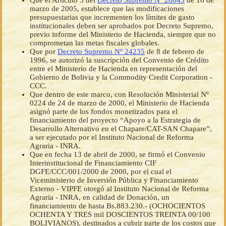
Que el Artículo 5 del
Decreto Supremo Nº 28045
de 16 de
marzo de 2005, establece que las modificaciones
presupuestarias que incrementen los límites de gasto
institucionales deben ser aprobados por Decreto Supremo,
previo informe del Ministerio de Hacienda, siempre que no
comprometan las metas fiscales globales.
Que por
Decreto Supremo Nº 24235
de 8 de febrero de
1996, se autorizó la suscripción del Convenio de Crédito
entre el Ministerio de Hacienda en representación del
Gobierno de Bolivia y la Commodity Credit Corporation -
CCC.
Que dentro de este marco, con Resolución Ministerial Nº
0224 de 24 de marzo de 2000, el Ministerio de Hacienda
asignó parte de los fondos monetizados para el
financiamiento del proyecto “Apoyo a la Estrategia de
Desarrollo Alternativo en el Chapare/CAT-SAN Chapare”,
a ser ejecutado por el Instituto Nacional de Reforma
Agraria - INRA.
Que en fecha 13 de abril de 2000, se firmó el Convenio
Interinstitucional de Financiamiento CIF
DGFE/CCC/001/2000 de 2000, por el cual el
Viceministerio de Inversión Pública y Financiamiento
Externo - VIPFE otorgó al Instituto Nacional de Reforma
Agraria - INRA, en calidad de Donación, un
financiamiento de hasta Bs.883.230.- (OCHOCIENTOS
OCHENTA Y TRES mil DOSCIENTOS TREINTA 00/100
BOLIVIANOS), destinados a cubrir parte de los costos que