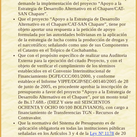
demande la implementación del proyecto “Apoyo a la
Estrategia de Desarrollo Alternativo en el Chapare/CAT-
SAN Chapare”.
Que el proyecto “Apoyo a la Estrategia de Desarrollo
Alternativo en el Chapare/CAT-SAN Chapare”, tiene por
objeto aportar una respuesta a la petición de apoyo
formulada por las autoridades bolivianas en la aplicación
de la estrategia de lucha contra la producción de drogas y
el narcotráfico; señalando como uno de sus Componentes
el Catastro en el Trópico de Cochabamba.
Que con el propósito específico de realizar una Auditoria
Externa para la ejecución del citado Proyecto, y con el
objeto de verificar el cumplimiento de los términos
establecidos en el Convenio Interinstitucional de
Financiamiento DGFE/CCC/001/2000, y conforme
establece el Informe VIPFE/DGIP/SEC-00140/2005 de 28
de junio de 2005, es procedente aprobar la inscripción de
presupuesto a favor del proyecto “Apoyo a la Estrategia de
Desarrollo Alternativo en el Chapare”, por un monto total
de Bs.17.688.- (DIEZ Y siete mil SEISCIENTOS
OCHENTA Y OCHO 00/100 BOLIVIANOS), con cargo a
financiamiento de Transferencias TGN - Recursos de
Contravalor.
Que la normativa del Sistema de Presupuesto es de
aplicación obligatoria en todas las instituciones públicas
señaladas en los Artículos 3 y 4 de la
Ley Nº 1178
de 20