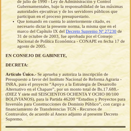
de julio de 1990 - Ley de Administración y Control
Gubernamentales, bajo la responsabilidad de las máximas
autoridades ejecutivas y de los servidores públicos que
participan en el proceso presupuestario.
Que tomando en cuenta lo anteriormente citado, es
necesario dictar la presente norma, la misma que en el
marco del Capítulo IX del
Decreto Supremo Nº 27230
de
31 de octubre de 2003, fue aprobada por el Consejo
Nacional de Política Económica - CONAPE en fecha 17 de
agosto de 2005.
EN CONSEJO DE GABINETE,
DECRETA:
Artículo Único.-
Se aprueba y autoriza la inscripción de
Presupuesto a favor del Instituto Nacional de Reforma Agraria -
INRA, para el proyecto “Apoyo a la Estrategia de Desarrollo
Alternativo en el Chapare”, por un monto total de Bs.17.688.-
(DIEZ Y siete mil SEISCIENTOS OCHENTA Y OCHO 00/100
BOLIVIANOS), para la Partida 46200 “Estudios y Proyectos para
Inversión para Construcciones de Dominio Público”, con cargo a
financiamiento de Transferencias TGN - Recursos de
Contravalor, de acuerdo al Anexo adjunto al presente Decreto
Supremo.