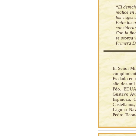
“El derech
realice en
los viajes
Entre los 
considerar
Con la fin
se otorga 
Primera Da
El Señor Mi
cumplimient
Es dado en e
año dos mil 
Fdo. EDUA
Gustavo Avi
Espinoza, 
Castellanos
Laguna Nava
Pedro Ticon