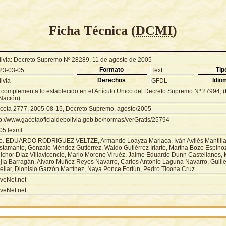
Ficha Técnica (
DCMI
)
livia: Decreto Supremo Nº 28289, 11 de agosto de 2005
Formato
Tip
23-03-05
Text
Derechos
Idio
ivia
GFDL
 complementa lo establecido en el Artículo Unico del Decreto Supremo Nº 27994,
Nación).
ceta 2777, 2005-08-15, Decreto Supremo, agosto/2005
tp://www.gacetaoficialdebolivia.gob.bo/normas/verGratis/25794
05.lexml
o. EDUARDO RODRIGUEZ VELTZE, Armando Loayza Mariaca, Iván Avilés Mantilla,
stamante, Gonzalo Méndez Gutiérrez, Waldo Gutiérrez Iriarte, Martha Bozo Espino
lchor Díaz Villavicencio, Mario Moreno Viruéz, Jaime Eduardo Dunn Castellanos, M
jía Barragán, Alvaro Muñoz Reyes Navarro, Carlos Antonio Laguna Navarro, Guill
ellar, Dionisio Garzón Martínez, Naya Ponce Fortún, Pedro Ticona Cruz.
veNet.net
veNet.net