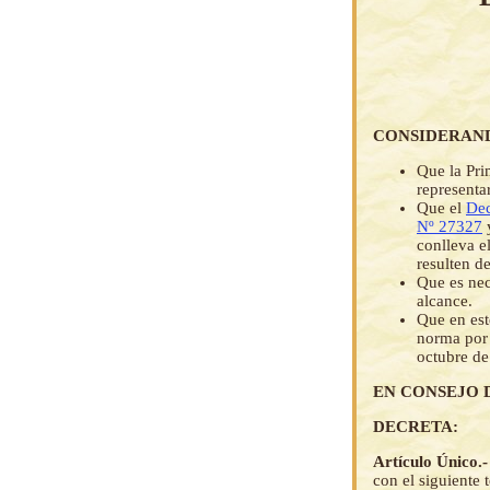
CONSIDERAN
Que la Pri
representar
Que el
Dec
Nº 27327
conlleva e
resulten de
Que es ne
alcance.
Que en est
norma por 
octubre de
EN CONSEJO 
DECRETA:
Artículo Único.
con el siguiente 