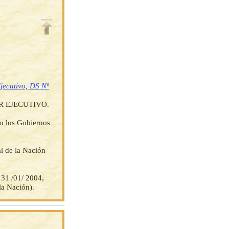
jecutivo, DS Nº
 EJECUTIVO.
do los Gobiernos
l de la Nación
 31 /01/ 2004,
la Nación).