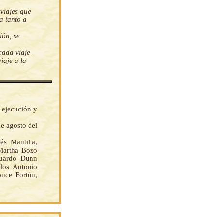
 viajes que
a tanto a
ión, se
cada viaje,
iaje a la
 ejecución y
de agosto del
 Mantilla,
 Martha Bozo
duardo Dunn
los Antonio
nce Fortún,