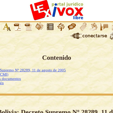
Contenido
o Supremo Nº 28289, 11 de agosto de 2005
DCMI)
os documentos
ién
Bolivia: Decreto Supremo Nº 28289, 11 d