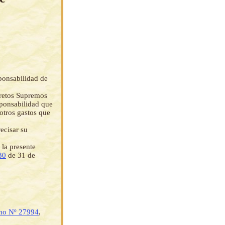
ponsabilidad de
retos Supremos
sponsabilidad que
 otros gastos que
recisar su
 la presente
30
de 31 de
mo Nº 27994
,