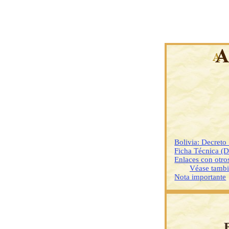
Bolivia: Decret
Ficha Técnica (
Enlaces con otr
Véase tamb
Nota importante