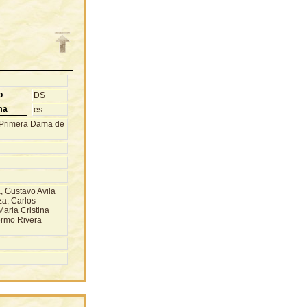
o
DS
ma
es
 (Primera Dama de
 Gustavo Avila
za, Carlos
aria Cristina
ermo Rivera