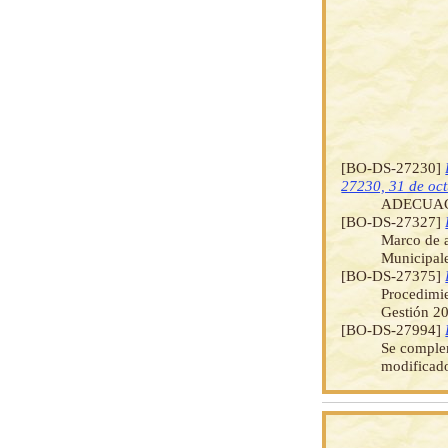
[BO-DS-27230]
27230, 31 de oc
ADECUAC
[BO-DS-27327]
Marco de a
Municipale
[BO-DS-27375]
Procedimie
Gestión 2
[BO-DS-27994]
Se complem
modificad