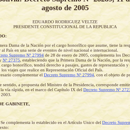
agosto de 2005
EDUARDO RODRIGUEZ VELTZE
PRESIDENTE CONSTITUCIONAL DE LA REPUBLICA
DO:
mera Dama de la Nación por el cargo honorífico que asume, tiene la res
 al País en una serie de eventos de nivel nacional e internacional.
reto Supremo Nº 27994
de 28 de enero de 2005, complementa los Dec
y
Nº 27375
, estableciendo que la Primera Dama de la Nación, por la re
l cargo honorífico, tendrá derecho a pasajes, gastos de representación y
 los viajes que realice en Representación Oficial del País.
cesario complementar el
Decreto Supremo Nº 27994
, con el objeto de p
e sentido, a propuesta del Ministro de la Presidencia, corresponde emitir
la vía rápida, en el marco del Capítulo IX del
Decreto Supremo Nº 272
 2003.
DE GABINETE,
-
Se complementa lo establecido en el Artículo Unico del
Decreto Supre
texto: