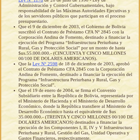
Ley Nº 1178
de 20 de julio de 1990 - Ley de
Administración y Control Gubernamentales, bajo
responsabilidad de las Máximas Autoridades Ejecutivas y
de los servidores públicos que participan en el proceso
presupuestario.
Que el 9 de diciembre de 2003, el Gobierno de Bolivia
suscribió el Contrato de Préstamo CFA Nº 2845 con la
Corporación Andina de Fomento, destinado a financiar la
ejecución del Programa “Infraestructura Periurbana y
Rural, Gas y Protección Social” por un monto de hasta
$us.55.000.000.- (CINCUENTA Y CINCO MILLONES
00/100 DE DOLARES AMERICANOS).
Que la
Ley Nº 2598
de 18 de diciembre de 2003, aprobó
el Contrato de Préstamo CFA 2845 con la Corporación
Andina de Fomento, destinado a financiar la ejecución del
Programa “Infraestructura Periurbana y Rural, Gas y
Protección Social”.
Que el 19 de enero de 2004, se firma el Convenio
Subsidiario entre la República de Bolivia, representada por
el Ministerio de Hacienda y el Ministerio de Desarrollo
Económico, donde la República transfiere al Ministerio de
Desarrollo Económico hasta el equivalente de $us
35.000.000.- (TREINTA Y CINCO MILLONES 00/100 DE
DOLARES AMERICANOS) destinados a financiar la
ejecución de los Componentes I, II, IV y V Infraestructura
Periurbana y Rural, Gestión del Gas, Unidad Operativa y
Gastos Financieros, respectivamente.