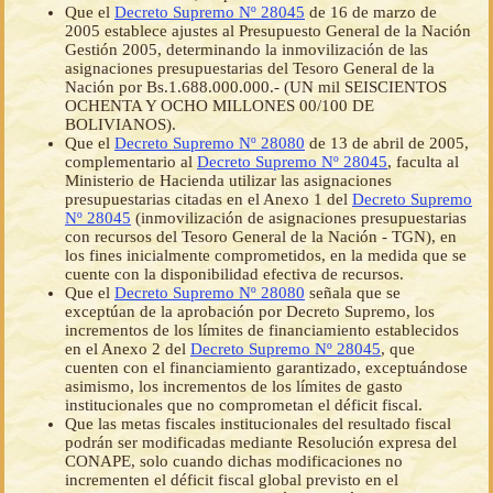
Que el
Decreto Supremo Nº 28045
de 16 de marzo de
2005 establece ajustes al Presupuesto General de la Nación
Gestión 2005, determinando la inmovilización de las
asignaciones presupuestarias del Tesoro General de la
Nación por Bs.1.688.000.000.- (UN mil SEISCIENTOS
OCHENTA Y OCHO MILLONES 00/100 DE
BOLIVIANOS).
Que el
Decreto Supremo Nº 28080
de 13 de abril de 2005,
complementario al
Decreto Supremo Nº 28045
, faculta al
Ministerio de Hacienda utilizar las asignaciones
presupuestarias citadas en el Anexo 1 del
Decreto Supremo
Nº 28045
(inmovilización de asignaciones presupuestarias
con recursos del Tesoro General de la Nación - TGN), en
los fines inicialmente comprometidos, en la medida que se
cuente con la disponibilidad efectiva de recursos.
Que el
Decreto Supremo Nº 28080
señala que se
exceptúan de la aprobación por Decreto Supremo, los
incrementos de los límites de financiamiento establecidos
en el Anexo 2 del
Decreto Supremo Nº 28045
, que
cuenten con el financiamiento garantizado, exceptuándose
asimismo, los incrementos de los límites de gasto
institucionales que no comprometan el déficit fiscal.
Que las metas fiscales institucionales del resultado fiscal
podrán ser modificadas mediante Resolución expresa del
CONAPE, solo cuando dichas modificaciones no
incrementen el déficit fiscal global previsto en el