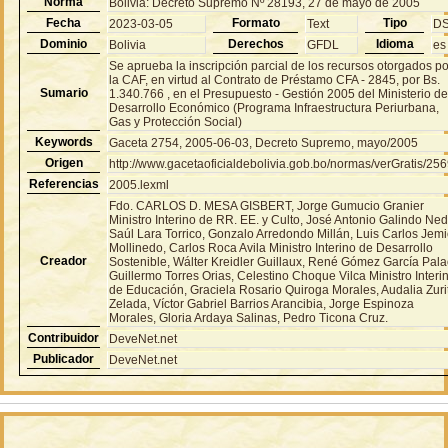
Norma
Bolivia: Decreto Supremo Nº 28193, 27 de mayo de 2005
Fecha
Formato
Tipo
2023-03-05
Text
D
Dominio
Derechos
Idioma
Bolivia
GFDL
es
Se aprueba la inscripción parcial de los recursos otorgados po
la CAF, en virtud al Contrato de Préstamo CFA - 2845, por Bs.
Sumario
1.340.766 , en el Presupuesto - Gestión 2005 del Ministerio d
Desarrollo Económico (Programa Infraestructura Periurbana,
Gas y Protección Social)
Keywords
Gaceta 2754, 2005-06-03, Decreto Supremo, mayo/2005
Origen
http://www.gacetaoficialdebolivia.gob.bo/normas/verGratis/25
Referencias
2005.lexml
Fdo. CARLOS D. MESA GISBERT, Jorge Gumucio Granier
Ministro Interino de RR. EE. y Culto, José Antonio Galindo Ned
Saúl Lara Torrico, Gonzalo Arredondo Millán, Luis Carlos Jem
Mollinedo, Carlos Roca Avila Ministro Interino de Desarrollo
Creador
Sostenible, Wálter Kreidler Guillaux, René Gómez García Pala
Guillermo Torres Orias, Celestino Choque Vilca Ministro Interi
de Educación, Graciela Rosario Quiroga Morales, Audalia Zuri
Zelada, Víctor Gabriel Barrios Arancibia, Jorge Espinoza
Morales, Gloria Ardaya Salinas, Pedro Ticona Cruz.
Contribuidor
DeveNet.net
Publicador
DeveNet.net