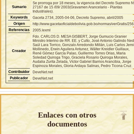
Se prorroga por 18 meses, la vigencia del Decreto Supremo N
Sumario
27167 de 15 /09/ 2003(Gravamen Arancelario - Plantas
Industriales).
Keywords
Gaceta 2734, 2005-04-06, Decreto Supremo, abril/2005
Origen
http://www.gacetaoficialdebolivia.gob.bo/normas/verGratis/25
Referencias
2005.lexml
Fdo. CARLOS D. MESA GISBERT, Jorge Gumucio Granier
Ministro Interino de RR. EE. y Culto, José Antonio Galindo Ned
Saúl Lara Torrico, Gonzalo Arredondo Millán, Luis Carlos Jem
Mollinedo, Erwin Aguilera Antunez, Wálter Kreidler Guillaux,
Creador
René Gómez García Palao, Guillermo Torres Orias, Maria
Soledad Quiroga Trigo, Graciela Rosario Quiroga Morales,
Audalia Zurita Zelada, Víctor Gabriel Barrios Arancibia, Jorge
Espinoza Morales, Gloria Ardaya Salinas, Pedro Ticona Cruz.
Contribuidor
DeveNet.net
Publicador
DeveNet.net
Enlaces con otros
documentos