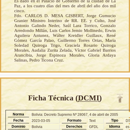
Es dado en el Palacio de Gobierno de la ciudad de La
Paz, a los cuatro días del mes de abril del año dos mil
cinco.
Fdo. CARLOS D. MESA GISBERT, Jorge Gumucio
Granier Ministro Interino de RR. EE. y Culto, José
Antonio Galindo Neder, Saúl Lara Torrico, Gonzalo
Arredondo Millán, Luis Carlos Jemio Mollinedo, Erwin
Aguilera Antunez, Wálter Kreidler Guillaux, René
Gómez García Palao, Guillermo Torres Orias, Maria
Soledad Quiroga Trigo, Graciela Rosario Quiroga
Morales, Audalia Zurita Zelada, Víctor Gabriel Barrios
Arancibia, Jorge Espinoza Morales, Gloria Ardaya
Salinas, Pedro Ticona Cruz.
Ficha Técnica (
DCMI
)
Norma
Bolivia: Decreto Supremo Nº 28067, 4 de abril de 2005
Fecha
Formato
Tipo
2023-03-05
Text
D
Dominio
Derechos
Idioma
Bolivia
GFDL
es