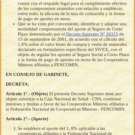
contar con el respaldo legal para el cumplimiento efectivo
de los compromisos asumidos con relación a establecer,
sobre todo, la alícuota de la tasa de cotización y la forma
de pago de aportes en mora.
Que se ha visto por conveniente, identificar y adaptar una
modalidad compensatoria del aporte al Seguro de Corto
Plazo determinado por el
Decreto Supremo Nº 26315
de
15 de septiembre de 2001, de acuerdo con el cálculo del
1.8% sobre el valor bruto de compra y venta de minerales
declarado en formularios específicos del SIVEX, con el
objeto de regular los aportes al Seguro Social a Corto Plazo
y la forma de pago de aportes en mora de las Cooperativas
Mineras afiliadas a FENCOMIN.
EN CONSEJO DE GABINETE,
DECRETA:
Artículo 1°.- (Objeto)
El presente Decreto Supremo tiene por
objeto autorizar a la Caja Nacional de Salud - CNS, condonar
intereses y multas a favor de las Cooperativas Mineras afiliadas a
la Federación Nacional de Cooperativas Mineras - FENCOMIN.
Artículo 2°.- (Aporte)
Se establece el aporte del 1, 8% aplicable a las
cooperativas afiliadas a la Federación Nacional de