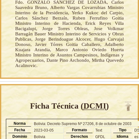
Fdo. GONZALO SANCHEZ DE LOZADA, Carlos
Saavedra Bruno, Alberto Vargas Covarrubias Ministro
Interino de la Presidencia, Yerko Kukoc del Carpio,
Carlos Sánchez Berzaín, Ruben Ferrufino Goitia
Ministro Interino de Hacienda, Erick Reyes Villa
Bacigalupi, Jorge Torres Obleas, Jose Volkmar
Barragán Bauer Ministro Interino de Servicios y Obras
Publicas, Jorge Berindoague Alcocer, Hugo Carvajal
Donoso, Javier Tórres Goitia Caballero, Adalberto
Kuajara Arandia, Marco Antonio Oviedo Huerta
Ministro Interino de Asuntos Campesinos, Indígenas y
Agropecuarios, Dante Pino Archondo, Mirtha Quevedo
Acalinovic.
Ficha Técnica (
DCMI
)
Norma
Bolivia: Decreto Supremo Nº 27206, 8 de octubre de 2003
Fecha
Formato
Tipo
2023-03-05
Text
D
Dominio
Derechos
Idioma
Bolivia
GFDL
es