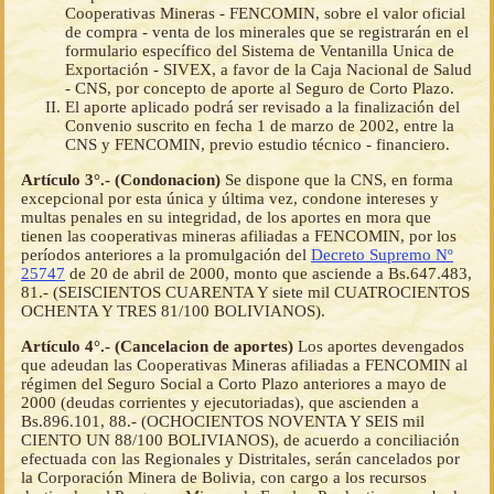
Cooperativas Mineras - FENCOMIN, sobre el valor oficial
de compra - venta de los minerales que se registrarán en el
formulario específico del Sistema de Ventanilla Unica de
Exportación - SIVEX, a favor de la Caja Nacional de Salud
- CNS, por concepto de aporte al Seguro de Corto Plazo.
El aporte aplicado podrá ser revisado a la finalización del
Convenio suscrito en fecha 1 de marzo de 2002, entre la
CNS y FENCOMIN, previo estudio técnico - financiero.
Artículo 3°.- (Condonacion)
Se dispone que la CNS, en forma
excepcional por esta única y última vez, condone intereses y
multas penales en su integridad, de los aportes en mora que
tienen las cooperativas mineras afiliadas a FENCOMIN, por los
períodos anteriores a la promulgación del
Decreto Supremo Nº
25747
de 20 de abril de 2000, monto que asciende a Bs.647.483,
81.- (SEISCIENTOS CUARENTA Y siete mil CUATROCIENTOS
OCHENTA Y TRES 81/100 BOLIVIANOS).
Artículo 4°.- (Cancelacion de aportes)
Los aportes devengados
que adeudan las Cooperativas Mineras afiliadas a FENCOMIN al
régimen del Seguro Social a Corto Plazo anteriores a mayo de
2000 (deudas corrientes y ejecutoriadas), que ascienden a
Bs.896.101, 88.- (OCHOCIENTOS NOVENTA Y SEIS mil
CIENTO UN 88/100 BOLIVIANOS), de acuerdo a conciliación
efectuada con las Regionales y Distritales, serán cancelados por
la Corporación Minera de Bolivia, con cargo a los recursos