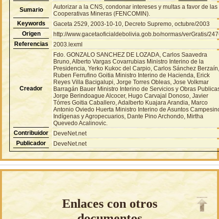
Autorizar a la CNS, condonar intereses y multas a favor de las
Sumario
Cooperativas Mineras (FENCOMIN).
Keywords
Gaceta 2529, 2003-10-10, Decreto Supremo, octubre/2003
Origen
http://www.gacetaoficialdebolivia.gob.bo/normas/verGratis/24
Referencias
2003.lexml
Fdo. GONZALO SANCHEZ DE LOZADA, Carlos Saavedra
Bruno, Alberto Vargas Covarrubias Ministro Interino de la
Presidencia, Yerko Kukoc del Carpio, Carlos Sánchez Berzaín
Ruben Ferrufino Goitia Ministro Interino de Hacienda, Erick
Reyes Villa Bacigalupi, Jorge Torres Obleas, Jose Volkmar
Creador
Barragán Bauer Ministro Interino de Servicios y Obras Publica
Jorge Berindoague Alcocer, Hugo Carvajal Donoso, Javier
Tórres Goitia Caballero, Adalberto Kuajara Arandia, Marco
Antonio Oviedo Huerta Ministro Interino de Asuntos Campesin
Indígenas y Agropecuarios, Dante Pino Archondo, Mirtha
Quevedo Acalinovic.
Contribuidor
DeveNet.net
Publicador
DeveNet.net
Enlaces con otros
documentos