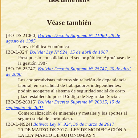
Véase también
[BO-DS-21060]
Bolivia: Decreto Supremo Nº 21060, 29 de
agosto de 1985
Nueva Política Económica
[BO-L-924]
Bolivia: Ley Nº 924, 15 de abril de 1987
Presupuesto consolidado del sector público. Apruébase de
la gestión 1987
[BO-DS-25747]
Bolivia: Decreto Supremo Nº 25747, 20 de abril
de 2000
Los cooperativistas mineros sin relación de dependencia
laboral, en su calidad de trabajadores independientes,
podrán acogerse al sistema de seguridad social de corto
plazo establecido por el Código de Seguridad Social.
[BO-DS-26315]
Bolivia: Decreto Supremo Nº 26315, 15 de
septiembre de 2001
Comercialización de minerales y metales y los aportes al
seguro social de corto plazo.
[BO-L-N924]
Bolivia: Ley Nº 924, 30 de marzo de 2017
29 DE MARZO DE 2017.- LEY DE MODIFICACIÓN A
LA LEY MARCO DE AUTONOMÍAS Y