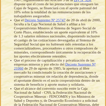
1987, reglamentario del Artículo 3 de la
Ley Nº 924
,
dispone que el costo de las prestaciones que otorguen las
Cajas de Seguro, se financiará con el aporte patronal del
10% sobre la totalidad de las remuneraciones de los
trabajadores asegurados.
Que el
Decreto Supremo Nº 25747
de 20 de abril de 2000,
faculta a la Caja Nacional de Salud a afiliar a los
Cooperativistas Mineros al Sistema de Seguro Social de
Corto Plazo, estableciendo un aporte equivalente al 10%
de 1.3 salarios mínimos nacionales, disponiendo inclusive
el castigo de las cotizaciones devengadas al Sistema de
Seguridad Social que no hubiesen sido retenidas a los
comercializadores, procesadores u otros compradores de
minerales, correspondiendo únicamente la recuperación de
los aportes efectivamente retenidos.
Que el proceso de capitalización y privatización de las
empresas mineras y por efecto del
Decreto Supremo Nº
21060
de 29 de agosto de 1985, la apertura al libre
mercado ha condicionado la creación de asociaciones y
cooperativas mineras sin relación de dependencia, donde
el aportante directo es el socio cooperativista dentro de un
sistema de beneficio y aporte mutuo y solidario.
Que el alcance del convenio suscrito entre la Caja
Nacional de Salud - CNS, la Federación Nacional de
Cooperativas Mineras - FENCOMIN y los Ministros de
Salud y Deportes y, de Desarrollo Económico a solicitud
de la Federación Nacional de Cooperativas Mineras, debe