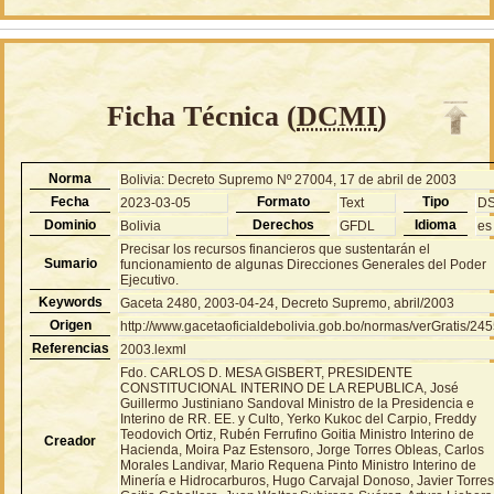
Ficha Técnica (
DCMI
)
Norma
Bolivia: Decreto Supremo Nº 27004, 17 de abril de 2003
Fecha
Formato
Tipo
2023-03-05
Text
D
Dominio
Derechos
Idioma
Bolivia
GFDL
es
Precisar los recursos financieros que sustentarán el
Sumario
funcionamiento de algunas Direcciones Generales del Poder
Ejecutivo.
Keywords
Gaceta 2480, 2003-04-24, Decreto Supremo, abril/2003
Origen
http://www.gacetaoficialdebolivia.gob.bo/normas/verGratis/24
Referencias
2003.lexml
Fdo. CARLOS D. MESA GISBERT, PRESIDENTE
CONSTITUCIONAL INTERINO DE LA REPUBLICA, José
Guillermo Justiniano Sandoval Ministro de la Presidencia e
Interino de RR. EE. y Culto, Yerko Kukoc del Carpio, Freddy
Teodovich Ortiz, Rubén Ferrufino Goitia Ministro Interino de
Creador
Hacienda, Moira Paz Estensoro, Jorge Torres Obleas, Carlos
Morales Landivar, Mario Requena Pinto Ministro Interino de
Minería e Hidrocarburos, Hugo Carvajal Donoso, Javier Torre