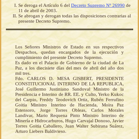
Se deroga el Artículo 6 del
Decreto Supremo Nº 26990
de
11 de abril de 2003.
Se abrogan y derogan todas las disposiciones contrarias al
presente Decreto Supremo.
Los Señores Ministros de Estado en sus respectivos
Despachos, quedan encargados de la ejecución y
cumplimiento del presente Decreto Supremo.
Es dado en el Palacio de Gobierno de la ciudad de La
Paz, a los diecisiete días del mes de abril del año dos
mil tres.
Fdo. CARLOS D. MESA GISBERT, PRESIDENTE
CONSTITUCIONAL INTERINO DE LA REPUBLICA,
José Guillermo Justiniano Sandoval Ministro de la
Presidencia e Interino de RR. EE. y Culto, Yerko Kukoc
del Carpio, Freddy Teodovich Ortiz, Rubén Ferrufino
Goitia Ministro Interino de Hacienda, Moira Paz
Estensoro, Jorge Torres Obleas, Carlos Morales
Landivar, Mario Requena Pinto Ministro Interino de
Minería e Hidrocarburos, Hugo Carvajal Donoso, Javier
Torres Goitia Caballero, Juan Walter Subirana Suárez,
Arturo Liebers Baldivieso.