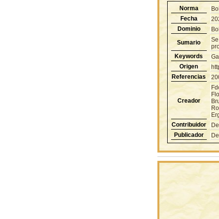
Norma
Bo
Fecha
20
Dominio
Bol
Se 
Sumario
pr
Keywords
Ga
Origen
ht
Referencias
20
Fd
Flo
Creador
Br
Ro
Er
Contribuidor
De
Publicador
De