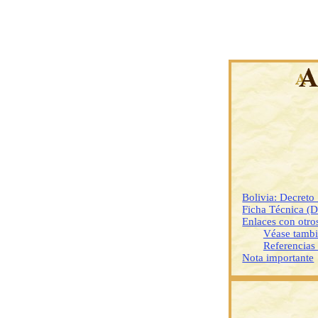
Bolivia: Decret
Ficha Técnica (
Enlaces con otr
Véase tamb
Referencias
Nota importante