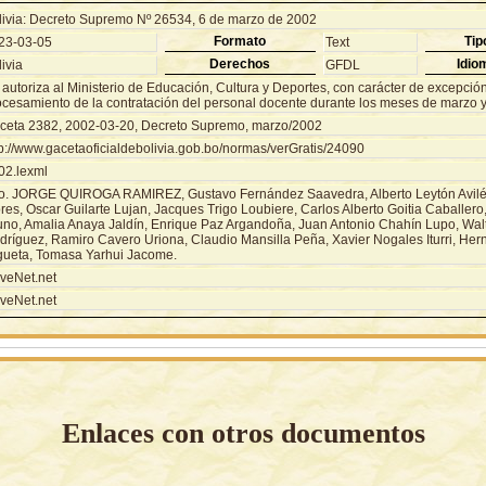
livia: Decreto Supremo Nº 26534, 6 de marzo de 2002
Formato
Tip
23-03-05
Text
Derechos
Idio
ivia
GFDL
autoriza al Ministerio de Educación, Cultura y Deportes, con carácter de excepción,
ocesamiento de la contratación del personal docente durante los meses de marzo y 
ceta 2382, 2002-03-20, Decreto Supremo, marzo/2002
tp://www.gacetaoficialdebolivia.gob.bo/normas/verGratis/24090
02.lexml
o. JORGE QUIROGA RAMIREZ, Gustavo Fernández Saavedra, Alberto Leytón Avilés
res, Oscar Guilarte Lujan, Jacques Trigo Loubiere, Carlos Alberto Goitia Caballero
uno, Amalia Anaya Jaldín, Enrique Paz Argandoña, Juan Antonio Chahín Lupo, Wal
dríguez, Ramiro Cavero Uriona, Claudio Mansilla Peña, Xavier Nogales Iturri, Her
gueta, Tomasa Yarhui Jacome.
veNet.net
veNet.net
Enlaces con otros documentos