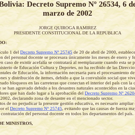
Bolivia: Decreto Supremo Nº 26534, 6 d
marzo de 2002
JORGE QUIROGA RAMIREZ
PRESIDENTE CONSTITUCIONAL DE LA REPUBLICA
DO:
ículo 1 del
Decreto Supremo Nº 25745
de 20 de abril de 2000, establece
ón del personal docente se procesara únicamente los meses de enero y f
en caso de existir acefalía se contratará al reemplazante cuando esta se 
isterio de Educación Cultura y Deportes, no ha recibido de las Direcci
tales de Educación, la información necesaria para el procesamiento de
ones y distribución de itemes, debido a que la convulsión social que vive
ado bloqueos en las carreteras que conectan el interior del país con la 
 se han agravado debido a los desastres naturales acontecidos en la ci
dores que han dado lugar a la aprobación del
Decreto Supremo Nº 2620
 2002, declarando zona de desastre en el mencionado sector.
tos de no perjudicar la presente gestión educativa, es necesario ampliar 
or el
Decreto Supremo Nº 25745
, evitando que las causas de fuerza ma
 contratación del personal docente en todos los departamentos del país.
DE MINISTROS,