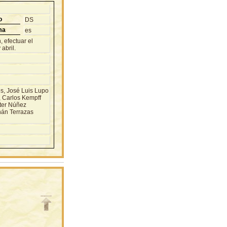
o
DS
ma
es
 efectuar el
abril.
, José Luis Lupo
, Carlos Kempff
ter Núñez
nán Terrazas