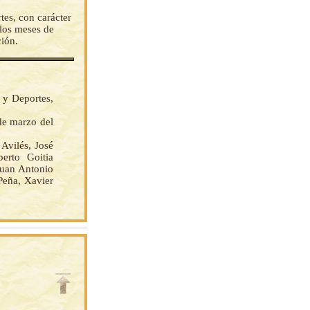
tes, con carácter
 los meses de
ción.
 y Deportes,
 de marzo del
vilés, José
erto Goitia
Juan Antonio
Peña, Xavier