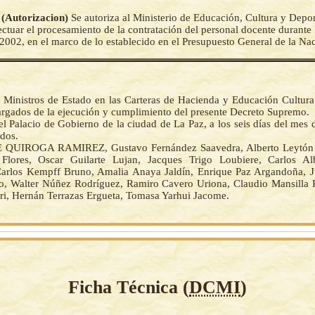
- (Autorizacion)
Se autoriza al Ministerio de Educación, Cultura y Depor
ectuar el procesamiento de la contratación del personal docente durante
 2002, en el marco de lo establecido en el Presupuesto General de la Na
 Ministros de Estado en las Carteras de Hacienda y Educación Cultura
rgados de la ejecución y cumplimiento del presente Decreto Supremo.
l Palacio de Gobierno de la ciudad de La Paz, a los seis días del mes
 dos.
 QUIROGA RAMIREZ, Gustavo Fernández Saavedra, Alberto Leytón A
Flores, Oscar Guilarte Lujan, Jacques Trigo Loubiere, Carlos Alb
Carlos Kempff Bruno, Amalia Anaya Jaldín, Enrique Paz Argandoña, 
, Walter Núñez Rodríguez, Ramiro Cavero Uriona, Claudio Mansilla 
rri, Hernán Terrazas Ergueta, Tomasa Yarhui Jacome.
Ficha Técnica (
DCMI
)