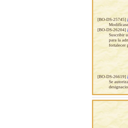
[BO-DS-25745]
Modifícase
[BO-DS-26204]
Suscribir
para la ad
fortalecer
[BO-DS-26619]
Se autoriz
designacio