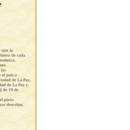
e
 que la
ebrero de cada
produzca.
ones
 las
 el país a
ciudad de La Paz,
udad de La Paz y
4
de 19 de
el plazo
yor descritas,