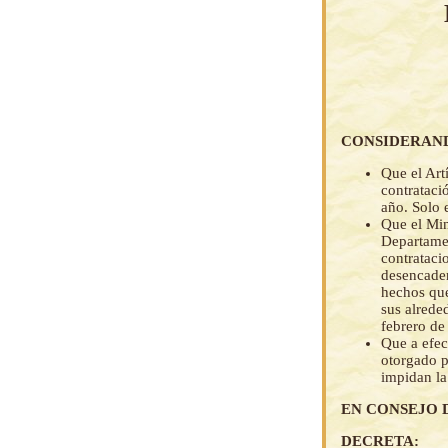
CONSIDERAN
Que el Art
contrataci
año. Solo 
Que el Min
Departamen
contrataci
desencaden
hechos que
sus alrede
febrero de
Que a efec
otorgado p
impidan la
EN CONSEJO 
DECRETA: