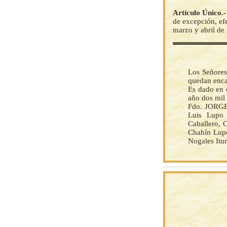
Artículo Único.
de excepción, ef
marzo y abril de
Los Señores
quedan enca
Es dado en e
año dos mil
Fdo. JORGE
Luis Lupo 
Caballero, 
Chahín Lupo
Nogales Itu