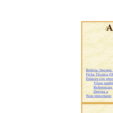
Bolivia: Decret
Ficha Técnica (
Enlaces con otr
Véase tamb
Referencias
Deroga a
Nota importante