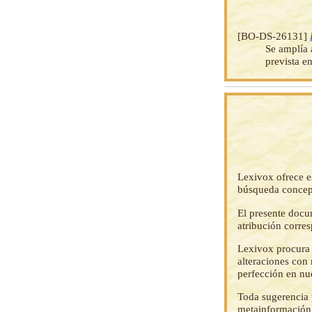
[BO-DS-26131]
Se amplía 
prevista e
Lexivox ofrece e
búsqueda concep
El presente docu
atribución corre
Lexivox procura 
alteraciones con 
perfección en nu
Toda sugerencia p
metainformación,