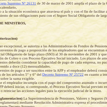
reto Supremo Nº 26131
de 30 de marzo de 2001 amplía el plazo de la
 calendario,
 a la situación económica que atraviesa el país y con el fin de facilitar
iento de sus obligaciones para con el Seguro Social Obligatorio de larg
DE MINISTROS,
utorizacion)
er excepcional, se autoriza a las Administradoras de Fondos de Pension
convenios de pago a proposición de los empleadores que se encuentran 
ial Obligatorio de largo plazo (SSO) al 30 de noviembre de 2001 y que 
ión de Cobro o con Proceso Ejecutivo Social iniciado. Los plazos de am
enios deberán considerar la capacidad de pago de cada empresa, no pu
enido a doce (12) mensualidades.
venios de pago a ser suscritos entre la AFP y el empleador deberá consid
s de los artículos 5° y 6° del
Decreto Supremo Nº 25722
en cuanto a int
 sobre la suma exigible.
ue el empleador incumpla con el pago del compromiso asumido o incur
FP deberá iniciar, si corresponde, el Proceso Ejecutivo Social previsto e
o reiniciar las acciones legales para la ejecución judicial de la mora.
Reglamentacion)
La Superintendencia de Pensiones, Valores y Seguros (
 reglamentará mediante Resolución Administrativa expresa el procedimie
esente Decreto Supremo.