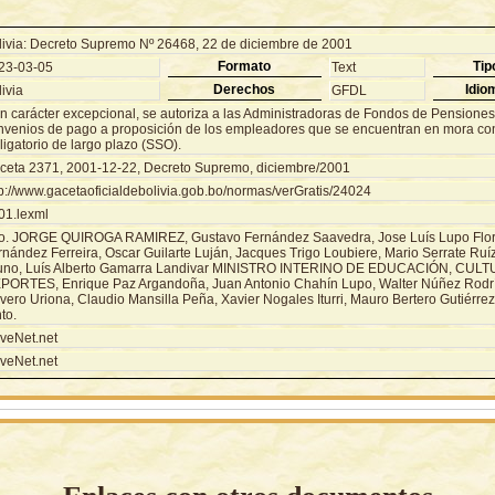
livia: Decreto Supremo Nº 26468, 22 de diciembre de 2001
Formato
Tip
23-03-05
Text
Derechos
Idio
ivia
GFDL
n carácter excepcional, se autoriza a las Administradoras de Fondos de Pensiones 
nvenios de pago a proposición de los empleadores que se encuentran en mora con
igatorio de largo plazo (SSO).
ceta 2371, 2001-12-22, Decreto Supremo, diciembre/2001
tp://www.gacetaoficialdebolivia.gob.bo/normas/verGratis/24024
01.lexml
o. JORGE QUIROGA RAMIREZ, Gustavo Fernández Saavedra, Jose Luís Lupo Flor
rnández Ferreira, Oscar Guilarte Luján, Jacques Trigo Loubiere, Mario Serrate Ruí
uno, Luís Alberto Gamarra Landivar MINISTRO INTERINO DE EDUCACIÓN, CULT
PORTES, Enrique Paz Argandoña, Juan Antonio Chahín Lupo, Walter Núñez Rodr
vero Uriona, Claudio Mansilla Peña, Xavier Nogales Iturri, Mauro Bertero Gutiérrez
to.
veNet.net
veNet.net