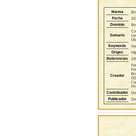
Norma
Bo
Fecha
20
Dominio
Bol
Co
Sumario
co
Obl
Keywords
Ga
Origen
ht
Referencias
20
Fd
Fe
Br
Creador
DE
Ca
Pin
Contribuidor
De
Publicador
De