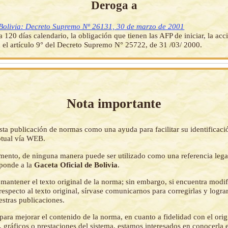
Deroga a
Bolivia: Decreto Supremo Nº 26131, 30 de marzo de 2001
a 120 días calendario, la obligación que tienen las AFP de iniciar, la acc
n el artículo 9° del Decreto Supremo N° 25722, de 31 /03/ 2000.
Nota importante
sta publicación de normas como una ayuda para facilitar su identificaci
tual vía WEB.
mento, de ninguna manera puede ser utilizado como una referencia lega
sponde a la
Gaceta Oficial de Bolivia
.
mantener el texto original de la norma; sin embargo, si encuentra modi
respecto al texto original, sírvase comunicarnos para corregirlas y logr
estras publicaciones.
ara mejorar el contenido de la norma, en cuanto a fidelidad con el origi
 gráficos o prestaciones del sistema, estamos interesados en conocerla 