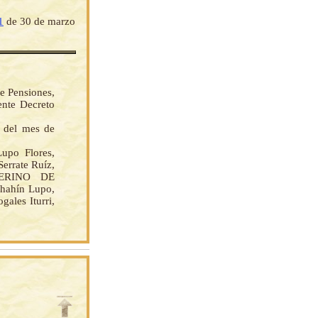
1
de 30 de marzo
de Pensiones,
ente Decreto
s del mes de
po Flores,
Serrate Ruíz,
NTERINO DE
hahín Lupo,
ales Iturri,