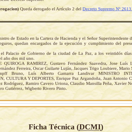
Derogacion)
Queda derogado el Artículo 2 del
Decreto Supremo Nº 2613
istro de Estado en la Cartera de Hacienda y el Señor Superintendente 
eguros, quedan encargados de la ejecución y cumplimiento del pres
el Palacio de Gobierno de la ciudad de La Paz, a los veintidós día
el año dos mil uno.
E QUIROGA RAMIREZ, Gustavo Fernández Saavedra, Jose Luís Lu
nández Ferreira, Oscar Guilarte Luján, Jacques Trigo Loubiere, Mario 
mpff Bruno, Luís Alberto Gamarra Landivar MINISTRO I
 CULTURA Y DEPORTES, Enrique Paz Argandoña, Juan Antonio C
z Rodríguez, Ramiro Cavero Uriona, Claudio Mansilla Peña, Xavier Nog
ro Gutiérrez, Wigberto Rivero Pinto.
Ficha Técnica (
DCMI
)