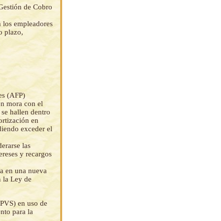
 Gestión de Cobro
 a los empleadores
o plazo,
es (AFP)
en mora con el
se hallen dentro
ortización en
diendo exceder el
erarse las
ereses y recargos
ra en una nueva
n la Ley de
SPVS) en uso de
nto para la