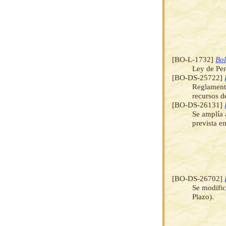
[BO-L-1732]
Bol
Ley de Pe
[BO-DS-25722]
Reglamenta
recursos d
[BO-DS-26131]
Se amplía 
prevista e
[BO-DS-26702]
Se modific
Plazo).