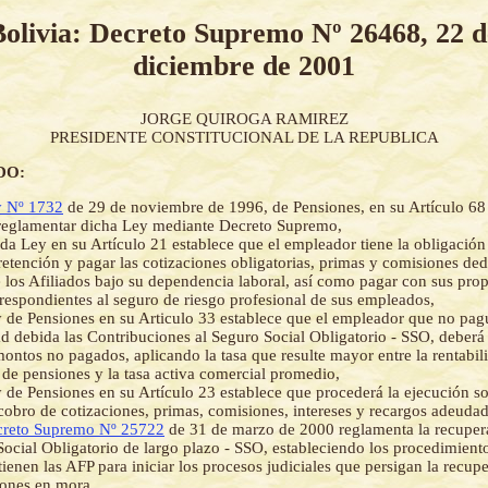
Bolivia: Decreto Supremo Nº 26468, 22 d
diciembre de 2001
JORGE QUIROGA RAMIREZ
PRESIDENTE CONSTITUCIONAL DE LA REPUBLICA
DO:
 Nº 1732
de 29 de noviembre de 1996, de Pensiones, en su Artículo 68 
reglamentar dicha Ley mediante Decreto Supremo,
ada Ley en su Artículo 21 establece que el empleador tiene la obligació
retención y pagar las cotizaciones obligatorias, primas y comisiones ded
los Afiliados bajo su dependencia laboral, así como pagar con sus prop
respondientes al seguro de riesgo profesional de sus empleados,
 de Pensiones en su Articulo 33 establece que el empleador que no pag
d debida las Contribuciones al Seguro Social Obligatorio - SSO, deberá 
montos no pagados, aplicando la tasa que resulte mayor entre la rentabi
 de pensiones y la tasa activa comercial promedio,
 de Pensiones en su Artículo 23 establece que procederá la ejecución s
 cobro de cotizaciones, primas, comisiones, intereses y recargos adeudad
reto Supremo Nº 25722
de 31 de marzo de 2000 reglamenta la recuper
Social Obligatorio de largo plazo - SSO, estableciendo los procedimient
tienen las AFP para iniciar los procesos judiciales que persigan la recup
ones en mora,