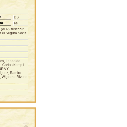
o
DS
ma
es
(AFP) suscribir
 el Seguro Social
es, Leopoldo
z, Carlos Kempff
URA Y
íguez, Ramiro
, Wigberto Rivero