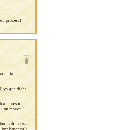
ión procesal
ón en la
l, ya que dicha
ficaciones o
ar una mayor
nal, etiquetas,
e implementarla.