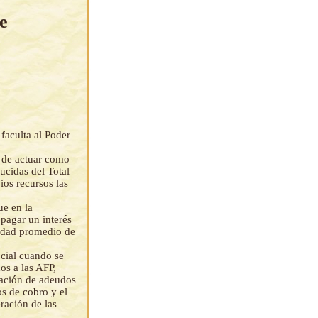
e
faculta al Poder
n de actuar como
ucidas del Total
ios recursos las
ue en la
pagar un interés
lidad promedio de
ocial cuando se
os a las AFP,
ación de adeudos
os de cobro y el
eración de las