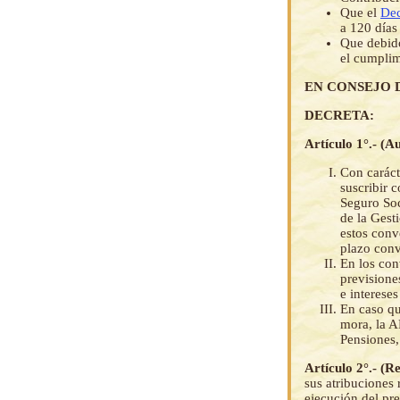
Que el
Dec
a 120 días
Que debido
el cumplim
EN CONSEJO 
DECRETA:
Artículo 1°.- (A
Con caráct
suscribir 
Seguro Soc
de la Gest
estos conv
plazo conv
En los con
previsione
e intereses
En caso q
mora, la A
Pensiones, 
Artículo 2°.- (
sus atribuciones
ejecución del pr