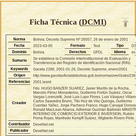
Ficha Técnica (
DCMI
)
Norma
Bolivia: Decreto Supremo Nº 26057, 26 de enero de 2001
Fecha
Formato
Tipo
2023-03-05
Text
D
Dominio
Derechos
Idioma
Bolivia
GFDL
es
Se establece la Comisión Interinstitucional de Evaluación y
Sumario
Transferencia del Registro de Identificación Nacional (RIN).
Keywords
Gaceta 2286, 2001-01-26, Decreto Supremo, enero/2001
Origen
http://www.gacetaoficialdebolivia.gob.bo/normas/verGratis/23
Referencias
2001.lexml
Fdo. HUGO BANZER SUAREZ, Javier Murillo de la Rocha,
Marcelo Pérez Monasterios, Guillermo Fortún Suárez, Oscar
Vargas Lorenzetti, José Luis Lupo Flores, Luis Vásquez Villam
Carlos Saavedra Bruno, Tito Hoz de Vila Quiroga, Guillermo
Creador
Cuentas Yañez, Jorge Pacheco Franco, Hugo Carvajal Donos
Ronald MacLean Abaroa, Adhemar Guzmán Ballivián MINIST
INTERINO DE COMERCIO EXTERIOR E INVERSION, Rubén
Poma Rojas, Manfredo Kempff Suárez, Wigberto Rivero Pinto 
Contribuidor
DeveNet.net
Publicador
DeveNet.net