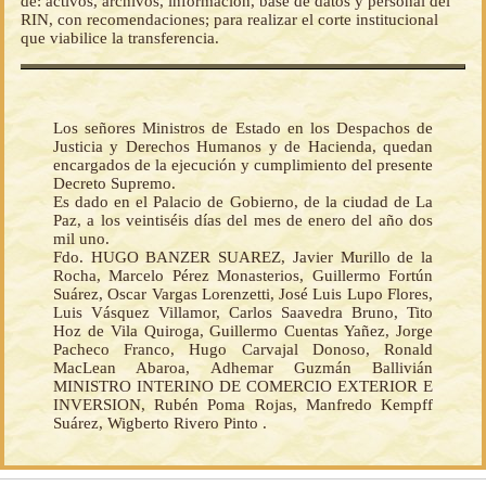
de: activos, archivos, información, base de datos y personal del
RIN, con recomendaciones; para realizar el corte institucional
que viabilice la transferencia.
Los señores Ministros de Estado en los Despachos de
Justicia y Derechos Humanos y de Hacienda, quedan
encargados de la ejecución y cumplimiento del presente
Decreto Supremo.
Es dado en el Palacio de Gobierno, de la ciudad de La
Paz, a los veintiséis días del mes de enero del año dos
mil uno.
Fdo. HUGO BANZER SUAREZ, Javier Murillo de la
Rocha, Marcelo Pérez Monasterios, Guillermo Fortún
Suárez, Oscar Vargas Lorenzetti, José Luis Lupo Flores,
Luis Vásquez Villamor, Carlos Saavedra Bruno, Tito
Hoz de Vila Quiroga, Guillermo Cuentas Yañez, Jorge
Pacheco Franco, Hugo Carvajal Donoso, Ronald
MacLean Abaroa, Adhemar Guzmán Ballivián
MINISTRO INTERINO DE COMERCIO EXTERIOR E
INVERSION, Rubén Poma Rojas, Manfredo Kempff
Suárez, Wigberto Rivero Pinto .