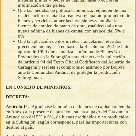
materias primas y bienes de capital, hasta 0%, previa
información entre partes.
Que las medidas de política económica, requieren de una
readecuación orientada a reactivar el aparato productivo de
bienes y servicios, atraer las inversiones y ampliar las
fuentes de empleo de mano de obra, estableciendo una
nueva nómina de bienes de capital con arancel del 5% y
0%.
Que la aplicación de dos niveles arancelarios referidos
precedentemente, está en base a la Resolución 262 de 3 de
agosto de 1999 que actualiza la nómina de Bienes No
Producidos en la Subregión para efectos de la aplicación
del artículo 94 del Texto Oficial Codificado del Acuerdo de
Cartagena y respeta el compromiso asumido por Bolivia
ante la Comunidad Andina, de proteger la producción
Subregional.
EN CONSEJO DE MINISTROS,
DECRETA:
Artículo 1°.-
Apruébase la nómina de bienes de capital contenida
en Anexo a la presente disposición, sujeta al pago del Gravamen
Arancelario del 5% y 0%, de bienes producidos y no producidos
en la Subregión, según corresponda, para las importaciones con
destino al país.