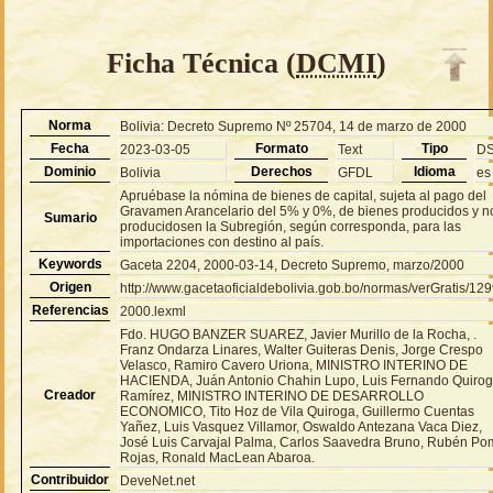
Ficha Técnica (
DCMI
)
Norma
Bolivia: Decreto Supremo Nº 25704, 14 de marzo de 2000
Fecha
Formato
Tipo
2023-03-05
Text
D
Dominio
Derechos
Idioma
Bolivia
GFDL
es
Apruébase la nómina de bienes de capital, sujeta al pago del
Gravamen Arancelario del 5% y 0%, de bienes producidos y n
Sumario
producidosen la Subregión, según corresponda, para las
importaciones con destino al país.
Keywords
Gaceta 2204, 2000-03-14, Decreto Supremo, marzo/2000
Origen
http://www.gacetaoficialdebolivia.gob.bo/normas/verGratis/12
Referencias
2000.lexml
Fdo. HUGO BANZER SUAREZ, Javier Murillo de la Rocha, .
Franz Ondarza Linares, Walter Guiteras Denis, Jorge Crespo
Velasco, Ramiro Cavero Uriona, MINISTRO INTERINO DE
HACIENDA, Juán Antonio Chahin Lupo, Luis Fernando Quiro
Creador
Ramírez, MINISTRO INTERINO DE DESARROLLO
ECONOMICO, Tito Hoz de Vila Quiroga, Guillermo Cuentas
Yañez, Luis Vasquez Villamor, Oswaldo Antezana Vaca Diez,
José Luis Carvajal Palma, Carlos Saavedra Bruno, Rubén P
Rojas, Ronald MacLean Abaroa.
Contribuidor
DeveNet.net