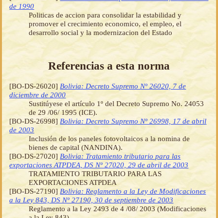
de 1990
Politicas de accion para consolidar la estabilidad y
promover el crecimiento economico, el empleo, el
desarrollo social y la modernizacion del Estado
Referencias a esta norma
[BO-DS-26020]
Bolivia: Decreto Supremo Nº 26020, 7 de
diciembre de 2000
Sustitúyese el artículo 1º del Decreto Supremo No. 24053
de 29 /06/ 1995 (ICE).
[BO-DS-26998]
Bolivia: Decreto Supremo Nº 26998, 17 de abril
de 2003
Inclusión de los paneles fotovoltaicos a la nomina de
bienes de capital (NANDINA).
[BO-DS-27020]
Bolivia: Tratamiento tributario para las
exportaciones ATPDEA, DS Nº 27020, 29 de abril de 2003
TRATAMIENTO TRIBUTARIO PARA LAS
EXPORTACIONES ATPDEA
[BO-DS-27190]
Bolivia: Reglamento a la Ley de Modificaciones
a la Ley 843, DS Nº 27190, 30 de septiembre de 2003
Reglamento a la Ley 2493 de 4 /08/ 2003 (Modificaciones
a la Ley 843).