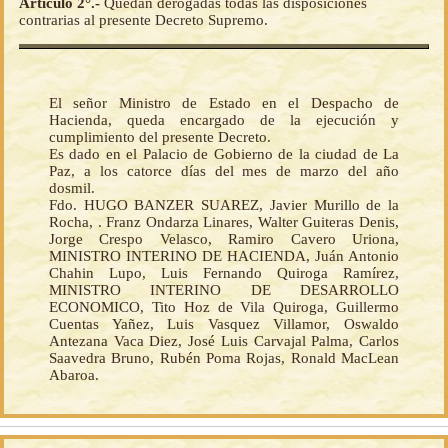
Artículo 2°.-
Quedan derogadas todas las disposiciones
contrarias al presente Decreto Supremo.
El señor Ministro de Estado en el Despacho de
Hacienda, queda encargado de la ejecución y
cumplimiento del presente Decreto.
Es dado en el Palacio de Gobierno de la ciudad de La
Paz, a los catorce días del mes de marzo del año
dosmil.
Fdo. HUGO BANZER SUAREZ, Javier Murillo de la
Rocha, . Franz Ondarza Linares, Walter Guiteras Denis,
Jorge Crespo Velasco, Ramiro Cavero Uriona,
MINISTRO INTERINO DE HACIENDA, Juán Antonio
Chahin Lupo, Luis Fernando Quiroga Ramírez,
MINISTRO INTERINO DE DESARROLLO
ECONOMICO, Tito Hoz de Vila Quiroga, Guillermo
Cuentas Yañez, Luis Vasquez Villamor, Oswaldo
Antezana Vaca Diez, José Luis Carvajal Palma, Carlos
Saavedra Bruno, Rubén Poma Rojas, Ronald MacLean
Abaroa.