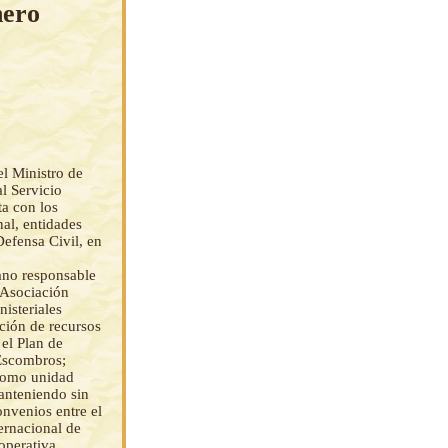
nero
l Ministro de
l Servicio
ta con los
nal, entidades
Defensa Civil, en
ano responsable
a Asociación
isteriales
ación de recursos
el Plan de
Escombros;
 como unidad
manteniendo sin
onvenios entre el
ernacional de
 operativa