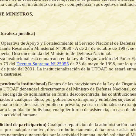
ara cumplir, en un ámbito de mayor competencia, sus objetivos instituci
DE MINISTROS,
aturaleza juridica)
Operativa de Apoyo y Fortalecimiento al Servicio Nacional de Defensa
iante Resolución Ministerial Nº 0830 - A de 27 de octubre de 1997, se 
ecial Desconcentrada del Ministerio de Defensa Nacional.
eza institucional está enmarcada en la Ley de Organización del Poder E
lo 73 del
Decreto Supremo Nº 25055
de 23 de mayo de 1998, por lo que
0 de junio del 2001. La institucionalización de la UTOAF, no estará enm
ra castrense.
ependencia institucional)
Dentro de las previsiones de la Ley de Organi
 la UTOAF dependerá directamente del Ministro de Defensa Nacional, 
al encargada de administrar en forma desconcentrada, las contribuciones
uados a cualquier título, por gobiernos extranjeros y entidades sujetas a
onal u otras de carácter público o privado, ya sean nacionales o extranj
tar a la población boliviana, cualquier forma de asistencia, en caso de de
la actividad humana.
licitud de participacion)
Cualquier repartición de la administración nac
e por cualquier motivo, directa o indirectamente, deba prestar asistenci
res naturales o generados por la actividad humana, podrá solicitar al Mi