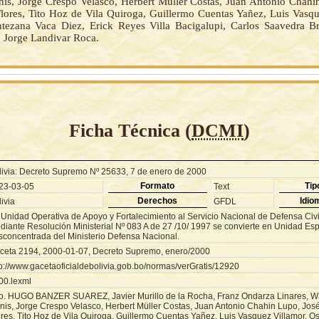
nis, Jorge Crespo Velasco, Herbert Müller Costas, Juan Antonio Chahi
lores, Tito Hoz de Vila Quiroga, Guillermo Cuentas Yañez, Luis Vasqu
ezana Vaca Diez, Erick Reyes Villa Bacigalupi, Carlos Saavedra B
 Jorge Landivar Roca.
Ficha Técnica (
DCMI
)
livia: Decreto Supremo Nº 25633, 7 de enero de 2000
Formato
Tip
23-03-05
Text
Derechos
Idio
ivia
GFDL
 Unidad Operativa de Apoyo y Fortalecimiento al Servicio Nacional de Defensa Ci
diante Resolución Ministerial Nº 083 A de 27 /10/ 1997 se convierte en Unidad Esp
sconcentrada del Ministerio Defensa Nacional.
ceta 2194, 2000-01-07, Decreto Supremo, enero/2000
tp://www.gacetaoficialdebolivia.gob.bo/normas/verGratis/12920
00.lexml
o. HUGO BANZER SUAREZ, Javier Murillo de la Rocha, Franz Ondarza Linares, Wa
nis, Jorge Crespo Velasco, Herbert Müller Costas, Juan Antonio Chahin Lupo, Jos
ores, Tito Hoz de Vila Quiroga, Guillermo Cuentas Yañez, Luis Vasquez Villamor, 