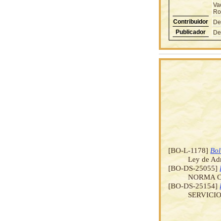
Va
Ro
Contribuidor
De
Publicador
De
[BO-L-1178]
Bol
Ley de Ad
[BO-DS-25055]
NORMA CO
[BO-DS-25154]
SERVICI