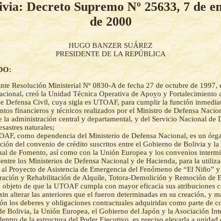
ivia: Decreto Supremo Nº 25633, 7 de e
de 2000
HUGO BANZER SUÁREZ
PRESIDENTE DE LA REPÚBLICA
DO:
te Resolución Ministerial Nº 0830-A de fecha 27 de octubre de 1997, e
cional, creó la Unidad Técnica Operativa de Apoyo y Fortalecimiento a
e Defensa Civil, cuya sigla es UTOAF, para cumplir la función inmedia
ntos financieros y técnicos realizados por el Ministro de Defensa Nacio
e la administración central y departamental, y del Servicio Nacional de 
esastres naturales;
OAF, como dependencia del Ministerio de Defensa Nacional, es un órg
ución del convenio de crédito suscritos entre el Gobierno de Bolivia y l
nal de Fomento, así como con la Unión Europea y los convenios intermin
entre los Ministerios de Defensa Nacional y de Hacienda, para la utiliz
 al Proyecto de Asistencia de Emergencia del Fenómeno de “El Niño” y 
ración y Rehabilitación de Alquile, Totora-Demolición y Remoción de 
 objeto de que la UTOAF cumpla con mayor eficacia sus atribuciones
 sin alterar las anteriores que el fueron determinadas en su creación, y 
ón los deberes y obligaciones contractuales adquiridas como parte de c
e Bolivia, la Unión Europea, el Gobierno del Japón y la Asociación Int
entro de la estructura del Poder Ejecutivo, es preciso elevarla a unidad