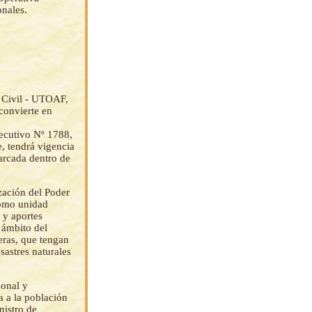
onales.
 Civil - UTOAF,
convierte en
jecutivo Nº 1788,
, tendrá vigencia
arcada dentro de
zación del Poder
como unidad
 y aportes
l ámbito del
eras, que tengan
sastres naturales
ional y
a a la población
nistro de