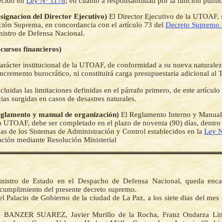
lecido en
Ley Nº 1178
; en cuanto a responsabilidad por la función públic
esignacion del Director Ejecutivo)
El Director Ejecutivo de la UTOAF, 
ión Suprema, en concordancia con el artículo 73 del
Decreto Supremo
nistro de Defensa Nacional.
ecursos financieros)
arácter institucional de la UTOAF, de conformidad a su nueva naturaleza
incremento burocrático, ni constituirá carga presupuestaria adicional al
luidas las limitaciones definidas en el párrafo primero, de este artículo
ias surgidas en casos de desastres naturales.
Reglamento y manual de organización)
El Reglamento Interno y Manual
a UTOAF, debe ser completado en el plazo de noventa (90) días, dentro 
as de los Sistemas de Administración y Control establecidos en la
Ley N
ación mediante Resolución Ministerial
inistro de Estado en el Despacho de Defensa Nacional, queda enca
 cumplimiento del presente decreto supremo.
l Palacio de Gobierno de la ciudad de La Paz, a los siete dias del mes
BANZER SUAREZ, Javier Murillo de la Rocha, Franz Ondarza Lina