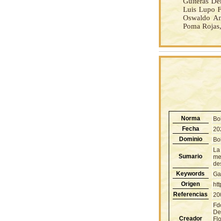
Guiteras De
Luis Lupo F
Oswaldo Ant
Poma Rojas,
Norma
Bo
Fecha
20
Dominio
Bol
La
Sumario
me
de
Keywords
Ga
Origen
ht
Referencias
20
Fd
De
Creador
Fl