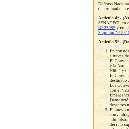
Defensa Nacional
determinada en e
Artículo 4°.- (A
SENADECI, en el 
Nº 25055
y en el
Supremo Nº 251
Artículo 5°.- (R
En conside
a través d
El Conveni
y la Asoci
Niño” y o
El Conveni
destinado 
Los Conve
con el Vic
Emergencia
Demolició
desastres 
El nuevo m
convenios,
administra
decreto su