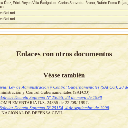
ca Diez, Erick Reyes Villa Bacigalupi, Carlos Saavedra Bruno, Rubén Poma Rojas,
ca.
veNet.net
veNet.net
Enlaces con otros documentos
Véase también
ivia: Ley de Administración y Control Gubernamentales (SAFCO), 20 de
ministración y Control Gubernamentales (SAFCO)
Bolivia: Decreto Supremo Nº 25055, 23 de mayo de 1998
MPLEMENTARIA D.S. 24855 de 22 /09/ 1997.
Bolivia: Decreto Supremo Nº 25154, 4 de septiembre de 1998
O NACIONAL DE DEFENSA CIVIL.