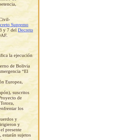
etencia,
Civil-
creto Supremo
 3 y 7 del
Decreto
OAF.
fica la ejecución
erno de Bolivia
Emergencia “El
ón Europea,
ón), suscritos
 Proyecto de
 Totora,
nfrentar los
cuerdos y
irigieron y
 el presente
 estarán sujetos