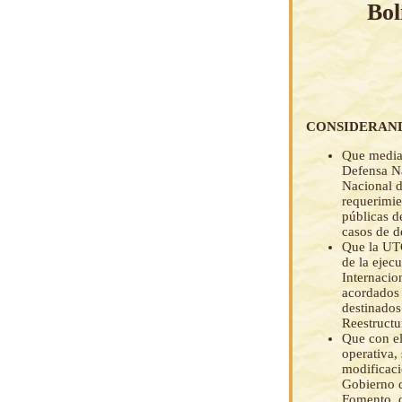
Bol
CONSIDERAN
Que median
Defensa Na
Nacional d
requerimie
públicas d
casos de d
Que la UT
de la ejec
Internacio
acordados 
destinados
Reestructu
Que con el
operativa,
modificaci
Gobierno d
Fomento, d