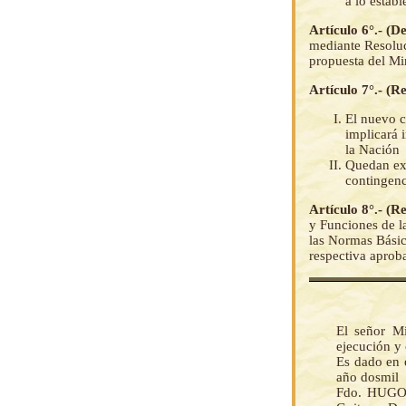
a lo estab
Artículo 6°.- (D
mediante Resoluc
propuesta del Mi
Artículo 7°.- (R
El nuevo c
implicará 
la Nación
Quedan exc
contingenc
Artículo 8°.- (
y Funciones de l
las Normas Básic
respectiva aprob
El señor M
ejecución y
Es dado en e
año dosmil
Fdo. HUGO 