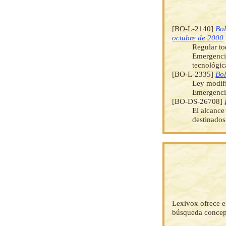
[BO-L-2140]
Bol
octubre de 2000
Regular to
Emergencia
tecnológic
[BO-L-2335]
Bol
Ley modifi
Emergenci
[BO-DS-26708]
El alcance
destinado
Lexivox ofrece e
búsqueda concep