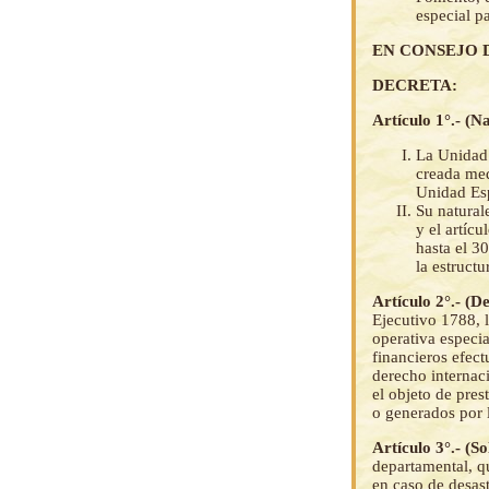
especial p
EN CONSEJO 
DECRETA:
Artículo 1°.- (N
La Unidad 
creada med
Unidad Esp
Su natural
y el artícu
hasta el 3
la estructu
Artículo 2°.- (D
Ejecutivo 1788,
operativa especi
financieros efect
derecho internaci
el objeto de pres
o generados por 
Artículo 3°.- (So
departamental, qu
en caso de desast