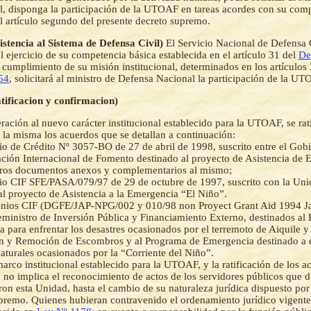
, disponga la participación de la UTOAF en tareas acordes con su comp
l artículo segundo del presente decreto supremo.
sistencia al Sistema de Defensa Civil)
El Servicio Nacional de Defensa 
ejercicio de su competencia básica establecida en el artículo 31 del
De
 cumplimiento de su misión institucional, determinados en los artículos
54
, solicitará al ministro de Defensa Nacional la participación de la UT
atificacion y confirmacion)
ración al nuevo carácter institucional establecido para la UTOAF, se rati
e la misma los acuerdos que se detallan a continuación:
o de Crédito Nº 3057-BO de 27 de abril de 1998, suscrito entre el Gobi
ación Internacional de Fomento destinado al proyecto de Asistencia de 
tros documentos anexos y complementarios al mismo;
o CIF SFE/PASA/079/97 de 29 de octubre de 1997, suscrito con la Uni
al proyecto de Asistencia a la Emergencia “El Niño”.
nios CIF (DGFE/JAP-NPG/002 y 010/98 non Proyect Grant Aid 1994 Jap
eministro de Inversión Pública y Financiamiento Externo, destinados al
 para enfrentar los desastres ocasionados por el terremoto de Aiquile y
n y Remoción de Escombros y al Programa de Emergencia destinado a e
naturales ocasionados por la “Corriente del Niño”.
arco institucional establecido para la UTOAF, y la ratificación de los a
 no implica el reconocimiento de actos de los servidores públicos que d
ron esta Unidad, hasta el cambio de su naturaleza jurídica dispuesto por
premo. Quienes hubieran contravenido el ordenamiento jurídico vigente,