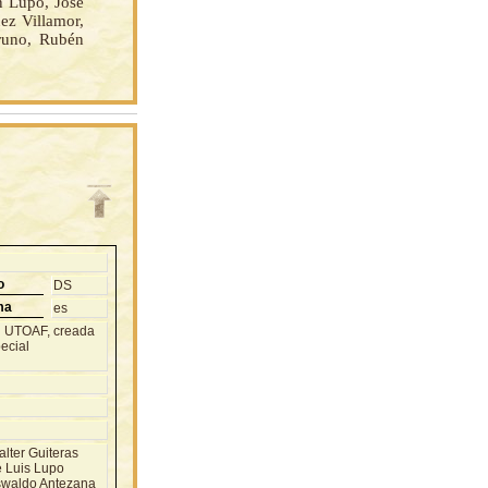
n Lupo, José
ez Villamor,
runo, Rubén
o
DS
ma
es
vi UTOAF, creada
ecial
lter Guiteras
é Luis Lupo
Oswaldo Antezana