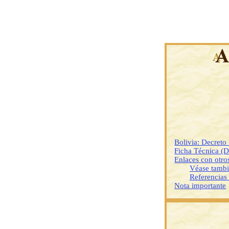
Bolivia: Decret
Ficha Técnica (
Enlaces con otr
Véase tamb
Referencias
Nota importante