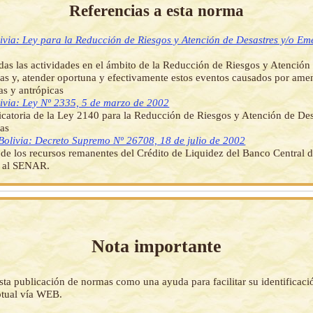
Referencias a esta norma
ivia: Ley para la Reducción de Riesgos y Atención de Desastres y/o Em
das las actividades en el ámbito de la Reducción de Riesgos y Atención
s y, atender oportuna y efectivamente estos eventos causados por amen
as y antrópicas
ivia: Ley Nº 2335, 5 de marzo de 2002
catoria de la Ley 2140 para la Reducción de Riesgos y Atención de Des
as
Bolivia: Decreto Supremo Nº 26708, 18 de julio de 2002
 de los recursos remanentes del Crédito de Liquidez del Banco Central d
s al SENAR.
Nota importante
sta publicación de normas como una ayuda para facilitar su identificaci
tual vía WEB.