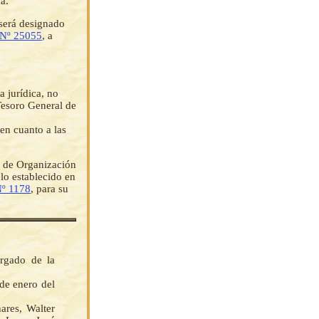
a.
será designado
 Nº 25055
, a
 jurídica, no
 Tesoro General de
 en cuanto a las
 de Organización
lo establecido en
º 1178
, para su
rgado de la
 de enero del
res, Walter