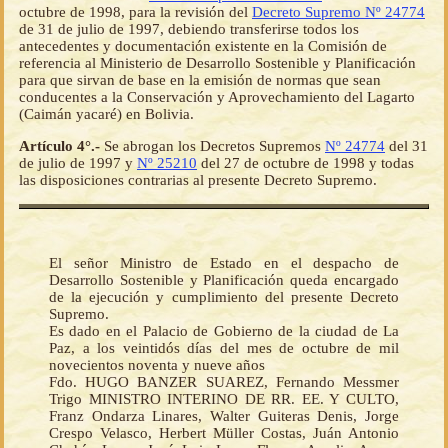
octubre de 1998, para la revisión del
Decreto Supremo Nº 24774
de 31 de julio de 1997, debiendo transferirse todos los
antecedentes y documentación existente en la Comisión de
referencia al Ministerio de Desarrollo Sostenible y Planificación
para que sirvan de base en la emisión de normas que sean
conducentes a la Conservación y Aprovechamiento del Lagarto
(Caimán yacaré) en Bolivia.
Artículo 4°.-
Se abrogan los Decretos Supremos
Nº 24774
del 31
de julio de 1997 y
Nº 25210
del 27 de octubre de 1998 y todas
las disposiciones contrarias al presente Decreto Supremo.
El señor Ministro de Estado en el despacho de
Desarrollo Sostenible y Planificación queda encargado
de la ejecución y cumplimiento del presente Decreto
Supremo.
Es dado en el Palacio de Gobierno de la ciudad de La
Paz, a los veintidós días del mes de octubre de mil
novecientos noventa y nueve años
Fdo. HUGO BANZER SUAREZ, Fernando Messmer
Trigo MINISTRO INTERINO DE RR. EE. Y CULTO,
Franz Ondarza Linares, Walter Guiteras Denis, Jorge
Crespo Velasco, Herbert Müller Costas, Juán Antonio