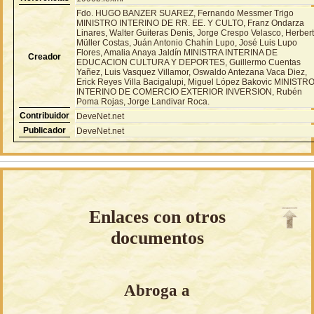
Fdo. HUGO BANZER SUAREZ, Fernando Messmer Trigo
MINISTRO INTERINO DE RR. EE. Y CULTO, Franz Ondarza
Linares, Walter Guiteras Denis, Jorge Crespo Velasco, Herber
Müller Costas, Juán Antonio Chahín Lupo, José Luis Lupo
Flores, Amalia Anaya Jaldín MINISTRA INTERINA DE
Creador
EDUCACION CULTURA Y DEPORTES, Guillermo Cuentas
Yañez, Luis Vasquez Villamor, Oswaldo Antezana Vaca Diez,
Erick Reyes Villa Bacigalupi, Miguel López Bakovic MINISTR
INTERINO DE COMERCIO EXTERIOR INVERSION, Rubén
Poma Rojas, Jorge Landivar Roca.
Contribuidor
DeveNet.net
Publicador
DeveNet.net
Enlaces con otros
documentos
Abroga a