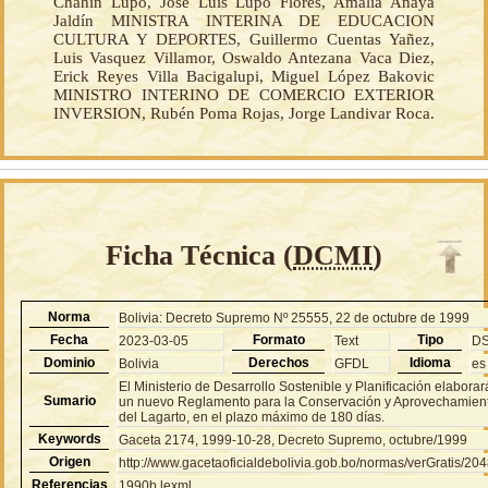
Chahín Lupo, José Luis Lupo Flores, Amalia Anaya
Jaldín MINISTRA INTERINA DE EDUCACION
CULTURA Y DEPORTES, Guillermo Cuentas Yañez,
Luis Vasquez Villamor, Oswaldo Antezana Vaca Diez,
Erick Reyes Villa Bacigalupi, Miguel López Bakovic
MINISTRO INTERINO DE COMERCIO EXTERIOR
INVERSION, Rubén Poma Rojas, Jorge Landivar Roca.
Ficha Técnica (
DCMI
)
Norma
Bolivia: Decreto Supremo Nº 25555, 22 de octubre de 1999
Fecha
Formato
Tipo
2023-03-05
Text
D
Dominio
Derechos
Idioma
Bolivia
GFDL
es
El Ministerio de Desarrollo Sostenible y Planificación elaborar
Sumario
un nuevo Reglamento para la Conservación y Aprovechamien
del Lagarto, en el plazo máximo de 180 días.
Keywords
Gaceta 2174, 1999-10-28, Decreto Supremo, octubre/1999
Origen
http://www.gacetaoficialdebolivia.gob.bo/normas/verGratis/20
Referencias
1990b.lexml