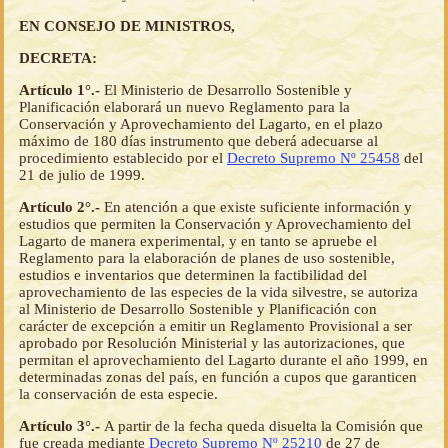
EN CONSEJO DE MINISTROS,
DECRETA:
Artículo 1°.-
El Ministerio de Desarrollo Sostenible y
Planificación elaborará un nuevo Reglamento para la
Conservación y Aprovechamiento del Lagarto, en el plazo
máximo de 180 días instrumento que deberá adecuarse al
procedimiento establecido por el
Decreto Supremo Nº 25458
del
21 de julio de 1999.
Artículo 2°.-
En atención a que existe suficiente información y
estudios que permiten la Conservación y Aprovechamiento del
Lagarto de manera experimental, y en tanto se apruebe el
Reglamento para la elaboración de planes de uso sostenible,
estudios e inventarios que determinen la factibilidad del
aprovechamiento de las especies de la vida silvestre, se autoriza
al Ministerio de Desarrollo Sostenible y Planificación con
carácter de excepción a emitir un Reglamento Provisional a ser
aprobado por Resolución Ministerial y las autorizaciones, que
permitan el aprovechamiento del Lagarto durante el año 1999, en
determinadas zonas del país, en función a cupos que garanticen
la conservación de esta especie.
Artículo 3°.-
A partir de la fecha queda disuelta la Comisión que
fue creada mediante
Decreto Supremo Nº 25210
de 27 de