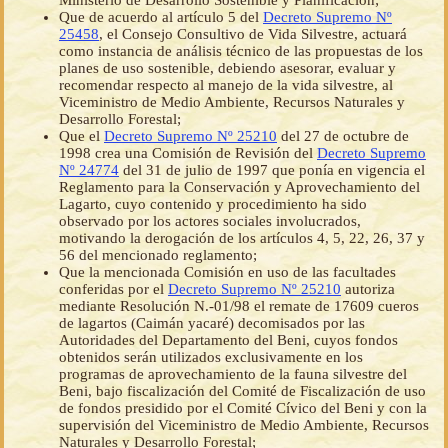
Ministerio de Desarrollo Sostenible y Planificación;
Que de acuerdo al artículo 5 del
Decreto Supremo Nº
25458
, el Consejo Consultivo de Vida Silvestre, actuará
como instancia de análisis técnico de las propuestas de los
planes de uso sostenible, debiendo asesorar, evaluar y
recomendar respecto al manejo de la vida silvestre, al
Viceministro de Medio Ambiente, Recursos Naturales y
Desarrollo Forestal;
Que el
Decreto Supremo Nº 25210
del 27 de octubre de
1998 crea una Comisión de Revisión del
Decreto Supremo
Nº 24774
del 31 de julio de 1997 que ponía en vigencia el
Reglamento para la Conservación y Aprovechamiento del
Lagarto, cuyo contenido y procedimiento ha sido
observado por los actores sociales involucrados,
motivando la derogación de los artículos 4, 5, 22, 26, 37 y
56 del mencionado reglamento;
Que la mencionada Comisión en uso de las facultades
conferidas por el
Decreto Supremo Nº 25210
autoriza
mediante Resolución N.-01/98 el remate de 17609 cueros
de lagartos (Caimán yacaré) decomisados por las
Autoridades del Departamento del Beni, cuyos fondos
obtenidos serán utilizados exclusivamente en los
programas de aprovechamiento de la fauna silvestre del
Beni, bajo fiscalización del Comité de Fiscalización de uso
de fondos presidido por el Comité Cívico del Beni y con la
supervisión del Viceministro de Medio Ambiente, Recursos
Naturales y Desarrollo Forestal;