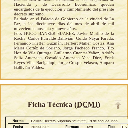
Hacienda y de Desarrollo Económico, quedan
encargados de la ejecución y cumplimiento del presente
decreto supremo.
Es dado en el Palacio de Gobierno de la ciudad de La
Paz, a los diecinueve días del mes de abril de mil
novecientos noventa y nueve años.
Fdo. HUGO BANZER SUAREZ, Javier Murillo de la
Rocha, Carlos Iturralde Ballivián, Guido Náyar Parada,
Fernando Kieffer Guzmán, Herbert Müller Costas, Ana
María Cortéz de Soriano, Jorge Pacheco Franco, Tito
Hoz de Vila Quiroga, Guillermo Cuentas Yañez, Adolfo
Soliz Antezana, Oswaldo Antezana Vaca Diez, Erick
Reyes Villa Bacigalupi, Jorge Crespo Velasco, Amparo
Ballivián Valdés.
Ficha Técnica (
DCMI
)
Norma
Bolivia: Decreto Supremo Nº 25355, 19 de abril de 1999
Fecha
Formato
Tipo
2023-03-05
Text
DS