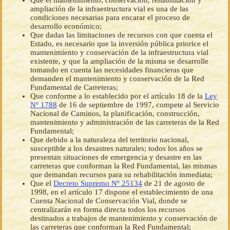
Que el mantenimiento, conservación, rehabilitación y
ampliación de la infraestructura vial es una de las
condiciones necesarias para encarar el proceso de
desarrollo económico;
Que dadas las limitaciones de recursos con que cuenta el
Estado, es necesario que la inversión pública priorice el
mantenimiento y conservación de la infraestructura vial
existente, y que la ampliación de la misma se desarrolle
tomando en cuenta las necesidades financieras que
demanden el mantenimiento y conservación de la Red
Fundamental de Carreteras;
Que conforme a lo establecido por el artículo 18 de la
Ley
Nº 1788
de 16 de septiembre de 1997, compete al Servicio
Nacional de Caminos, la planificación, construcción,
mantenimiento y administración de las carreteras de la Red
Fundamental;
Que debido a la naturaleza del territorio nacional,
susceptible a los desastres naturales; todos los años se
presentan situaciones de emergencia y desastre en las
carreteras que conforman la Red Fundamental, las mismas
que demandan recursos para su rehabilitación inmediata;
Que el
Decreto Supremo Nº 25134
de 21 de agosto de
1998, en el artículo 17 dispone el establecimiento de una
Cuenta Nacional de Conservación Vial, donde se
centralizarán en forma directa todos los recursos
destinados a trabajos de mantenimiento y conservación de
las carreteras que conforman la Red Fundamental;