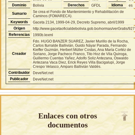
Dominio
Derechos
Idioma
Bolivia
GFDL
es
Se crea el Fondo de Mantenimiento y Rehabilitación de
Sumario
Caminos (FOMARECA).
Keywords
Gaceta 2134, 1999-04-29, Decreto Supremo, abril/1999
Origen
http://www.gacetaoficialdebolivia.gob.bo/normas/verGratis/92
Referencias
1990b.lexml
Fdo. HUGO BANZER SUAREZ, Javier Murillo de la Rocha,
Carlos Iturralde Ballivián, Guido Náyar Parada, Fernando
Kieffer Guzmán, Herbert Müller Costas, Ana María Cortéz de
Creador
Soriano, Jorge Pacheco Franco, Tito Hoz de Vila Quiroga,
Guillermo Cuentas Yañez, Adolfo Soliz Antezana, Oswaldo
Antezana Vaca Diez, Erick Reyes Villa Bacigalupi, Jorge
Crespo Velasco, Amparo Ballivián Valdés.
Contribuidor
DeveNet.net
Publicador
DeveNet.net
Enlaces con otros
documentos