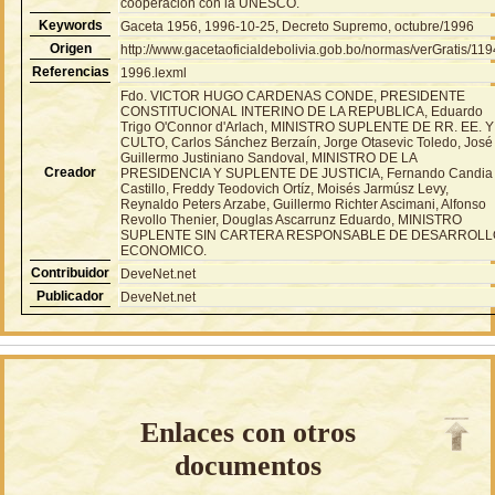
cooperación con la UNESCO.
Keywords
Gaceta 1956, 1996-10-25, Decreto Supremo, octubre/1996
Origen
http://www.gacetaoficialdebolivia.gob.bo/normas/verGratis/11
Referencias
1996.lexml
Fdo. VICTOR HUGO CARDENAS CONDE, PRESIDENTE
CONSTITUCIONAL INTERINO DE LA REPUBLICA, Eduardo
Trigo O'Connor d'Arlach, MINISTRO SUPLENTE DE RR. EE. Y
CULTO, Carlos Sánchez Berzaín, Jorge Otasevic Toledo, José
Guillermo Justiniano Sandoval, MINISTRO DE LA
Creador
PRESIDENCIA Y SUPLENTE DE JUSTICIA, Fernando Candia
Castillo, Freddy Teodovich Ortíz, Moisés Jarmúsz Levy,
Reynaldo Peters Arzabe, Guillermo Richter Ascimani, Alfonso
Revollo Thenier, Douglas Ascarrunz Eduardo, MINISTRO
SUPLENTE SIN CARTERA RESPONSABLE DE DESARROLL
ECONOMICO.
Contribuidor
DeveNet.net
Publicador
DeveNet.net
Enlaces con otros
documentos