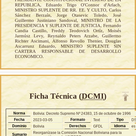
REPUBLICA, Eduardo Trigo O'Connor d'Arlach,
MINISTRO SUPLENTE DE RR. EE. Y CULTO, Carlos
Sánchez Berzaín, Jorge Otasevic Toledo, José
Guillermo Justiniano Sandoval, MINISTRO DE LA
PRESIDENCIA Y SUPLENTE DE JUSTICIA, Fernando
Candia Castillo, Freddy Teodovich Ortíz, Moisés
Jarmúsz Levy, Reynaldo Peters Arzabe, Guillermo
Richter Ascimani, Alfonso Revollo Thenier, Douglas
Ascarrunz Eduardo, MINISTRO SUPLENTE SIN
CARTERA RESPONSABLE DE DESARROLLO
ECONOMICO.
Ficha Técnica (
DCMI
)
Norma
Bolivia: Decreto Supremo Nº 24383, 15 de octubre de 1996
Fecha
Formato
Tipo
2023-03-05
Text
D
Dominio
Derechos
Idioma
Bolivia
GFDL
es
Reorganízase la Comisión Nacional Boliviana para la
Sumario