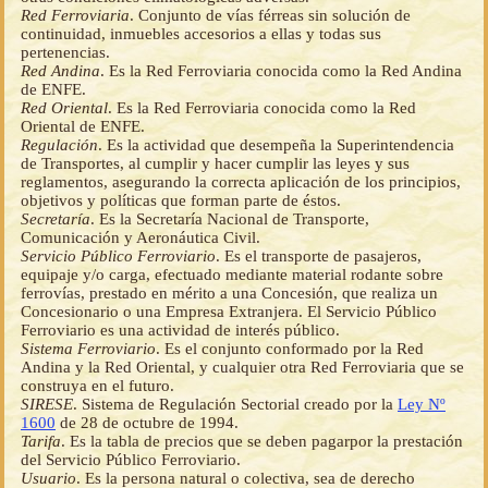
Red Ferroviaria
. Conjunto de vías férreas sin solución de
continuidad, inmuebles accesorios a ellas y todas sus
pertenencias.
Red Andina
. Es la Red Ferroviaria conocida como la Red Andina
de ENFE.
Red Oriental
. Es la Red Ferroviaria conocida como la Red
Oriental de ENFE.
Regulación
. Es la actividad que desempeña la Superintendencia
de Transportes, al cumplir y hacer cumplir las leyes y sus
reglamentos, asegurando la correcta aplicación de los principios,
objetivos y políticas que forman parte de éstos.
Secretaría
. Es la Secretaría Nacional de Transporte,
Comunicación y Aeronáutica Civil.
Servicio Público Ferroviario
. Es el transporte de pasajeros,
equipaje y/o carga, efectuado mediante material rodante sobre
ferrovías, prestado en mérito a una Concesión, que realiza un
Concesionario o una Empresa Extranjera. El Servicio Público
Ferroviario es una actividad de interés público.
Sistema Ferroviario
. Es el conjunto conformado por la Red
Andina y la Red Oriental, y cualquier otra Red Ferroviaria que se
construya en el futuro.
SIRESE
. Sistema de Regulación Sectorial creado por la
Ley Nº
1600
de 28 de octubre de 1994.
Tarifa
. Es la tabla de precios que se deben pagarpor la prestación
del Servicio Público Ferroviario.
Usuario
. Es la persona natural o colectiva, sea de derecho