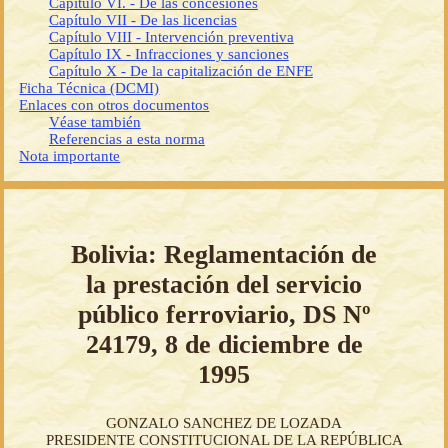
Capítulo VI. - De las concesiones
Capítulo VII - De las licencias
Capítulo VIII - Intervención preventiva
Capítulo IX - Infracciones y sanciones
Capítulo X - De la capitalización de ENFE
Ficha Técnica (DCMI)
Enlaces con otros documentos
Véase también
Referencias a esta norma
Nota importante
Bolivia: Reglamentación de
la prestación del servicio
público ferroviario, DS Nº
24179, 8 de diciembre de
1995
GONZALO SANCHEZ DE LOZADA
PRESIDENTE CONSTITUCIONAL DE LA REPÚBLICA