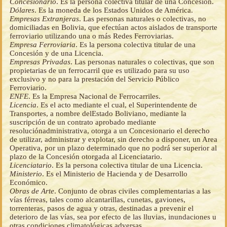
Concesionario
. Es la persona colectiva titular de una Concesión.
Dólares
. Es la moneda de los Estados Unidos de América.
Empresas Extranjeras
. Las personas naturales o colectivas, no
domiciliadas en Bolivia, que efectúan actos aislados de transporte
ferroviario utilizando una o más Redes Ferroviarias.
Empresa Ferroviaria
. Es la persona colectiva titular de una
Concesión y de una Licencia.
Empresas Privadas
. Las personas naturales o colectivas, que son
propietarias de un ferrocarril que es utilizado para su uso
exclusivo y no para la prestación del Servicio Público
Ferroviario.
ENFE
. Es la Empresa Nacional de Ferrocarriles.
Licencia
. Es el acto mediante el cual, el Superintendente de
Transportes, a nombre delEstado Boliviano, mediante la
suscripción de un contrato aprobado mediante
resoluciónadministrativa, otorga a un Concesionario el derecho
de utilizar, administrar y explotar, sin derecho a disponer, un Area
Operativa, por un plazo determinado que no podrá ser superior al
plazo de la Concesión otorgada al Licenciatario.
Licenciatario
. Es la persona colectiva titular de una Licencia.
Ministerio
. Es el Ministerio de Hacienda y de Desarrollo
Económico.
Obras de Arte
. Conjunto de obras civiles complementarias a las
vías férreas, tales como alcantarillas, cunetas, gaviones,
torrenteras, pasos de agua y otras, destinadas a prevenir el
deterioro de las vías, sea por efecto de las lluvias, inundaciones u
otras condiciones climatológicas adversas.