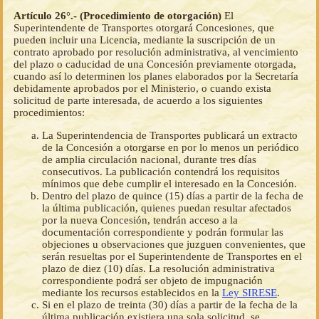
Artículo 26°.- (Procedimiento de otorgación)
El
Superintendente de Transportes otorgará Concesiones, que
pueden incluir una Licencia, mediante la suscripción de un
contrato aprobado por resolución administrativa, al vencimiento
del plazo o caducidad de una Concesión previamente otorgada,
cuando así lo determinen los planes elaborados por la Secretaría
debidamente aprobados por el Ministerio, o cuando exista
solicitud de parte interesada, de acuerdo a los siguientes
procedimientos:
La Superintendencia de Transportes publicará un extracto
de la Concesión a otorgarse en por lo menos un periódico
de amplia circulación nacional, durante tres días
consecutivos. La publicación contendrá los requisitos
mínimos que debe cumplir el interesado en la Concesión.
Dentro del plazo de quince (15) días a partir de la fecha de
la última publicación, quienes puedan resultar afectados
por la nueva Concesión, tendrán acceso a la
documentación correspondiente y podrán formular las
objeciones u observaciones que juzguen convenientes, que
serán resueltas por el Superintendente de Transportes en el
plazo de diez (10) días. La resolución administrativa
correspondiente podrá ser objeto de impugnación
mediante los recursos establecidos en la
Ley SIRESE
.
Si en el plazo de treinta (30) días a partir de la fecha de la
última publicación existiera una sola solicitud, se