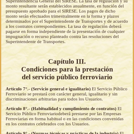
Superintendencia General del SIRESE. La tasa de regulación y su
monto resultante serán establecidos anualmente, en función del
presupuesto aprobado para el SIRESE. Los pagos de dicho
monto serán efectuados trimestralmente en la forma y plazos
determinados por el Superintendente de Transportes y de acuerdo
a los contratos correspondientes. La tasa de regulación deberá
pagarse en forma independiente de la presentación de cualquier
impugnación o recurso planteado contra las resoluciones del
Superintendente de Transportes.
Capítulo III.
Condiciones para la prestación
del servicio público ferroviario
Artículo 7°.- (Servicio general e igualitario)
El Servicio Público
Ferroviario se prestará con carácter general, igualitario y sin
discriminaciones arbitrarias para todos los Usuarios.
Artículo 8°.- (Habitualidad y cumplimiento de contratos)
El
Servicio Público Ferroviariodeberá prestarse por las Empresas
Ferroviarias en forma habitual o en las condiciones convenidas
en los contratos celebrados con los Usuarios.
Artículo 9°.- (Normas técnicas y prácticas de la industria)
El