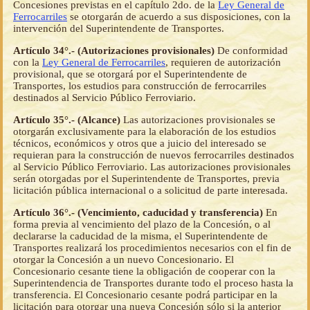
Concesiones previstas en el capítulo 2do. de la
Ley General de
Ferrocarriles
se otorgarán de acuerdo a sus disposiciones, con la
intervención del Superintendente de Transportes.
Artículo 34°.- (Autorizaciones provisionales)
De conformidad
con la
Ley General de Ferrocarriles
, requieren de autorización
provisional, que se otorgará por el Superintendente de
Transportes, los estudios para construcción de ferrocarriles
destinados al Servicio Público Ferroviario.
Artículo 35°.- (Alcance)
Las autorizaciones provisionales se
otorgarán exclusivamente para la elaboración de los estudios
técnicos, económicos y otros que a juicio del interesado se
requieran para la construcción de nuevos ferrocarriles destinados
al Servicio Público Ferroviario. Las autorizaciones provisionales
serán otorgadas por el Superintendente de Transportes, previa
licitación pública internacional o a solicitud de parte interesada.
Artículo 36°.- (Vencimiento, caducidad y transferencia)
En
forma previa al vencimiento del plazo de la Concesión, o al
declararse la caducidad de la misma, el Superintendente de
Transportes realizará los procedimientos necesarios con el fin de
otorgar la Concesión a un nuevo Concesionario. El
Concesionario cesante tiene la obligación de cooperar con la
Superintendencia de Transportes durante todo el proceso hasta la
transferencia. El Concesionario cesante podrá participar en la
licitación para otorgar una nueva Concesión sólo si la anterior