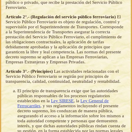
público o privado, que recibe la prestación del Servicio Público
Ferroviario.
Artículo 2°.- (Regulación del servicio público ferroviario)
El
Servicio Público Ferroviario es objeto de regulación, control y
supervisión por el Superintendente de Transportes. Corresponde
a la Superintendencia de Transportes asegurar la correcta
prestación del Servicio Público Ferroviario, el cumplimiento de
las obligaciones contractuales, la aplicación de tarifas
debidamente aprobadas y la aplicación de principios que
garanticen la libre y leal competencia. Las normas del presente
decreto supremo se aplican a las Empresas Ferroviarias,
Empresas Extranjeras y Empresas Privadas.
Artículo 3°.- (Principios)
Las actividades relacionadas con el
Servicio Público Ferroviario se regirán por principios de
transparencia, calidad, continuidad, neutralidad y rentabilidad.
El principio de transparencia exige que las autoridades
públicas responsables de los procesos regulatorios
establecidos en la
Ley SIRESE
, la
Ley General de
Ferrocarriles
, y sus reglamentos incluyendo el presente
decreto supremo, los conduzcan de manera pública,
asegurando el acceso a la información sobre los mismos a
toda autoridad competente y personas que demuestren
interés, y que dichas autoridades públicas rindan cuenta de
su gestión, en la forma establecida por las normas legales