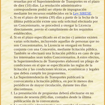
resueltas por el Superintendente de Transportes en el plazo
de diez (10) días. La resolución administrativa
correspondiente podrá ser objeto de impugnación
mediante los recursos establecidos en la
Ley SIRESE
.
Si en el plazo de treinta (30) días a partir de la fecha de la
última publicación existe una sola solicitud efectuada por
un Concesionario, se procederá a otorgar la Licencia
directamente, previo el cumplimiento de los requisitos
establecidos.
Si en el plazo especificado en el inciso c) anterior existen
varias solicitudes, incluyendo aquellas de personas que no
son Concesionarios, la Licencia se otorgará en forma
conjunta con una Concesión, mediante licitación pública.
También se efectuará una licitación pública en caso de que
los interesados sean todos Concesionarios. A estos efectos,
la Superintendencia de Transportes elaborará un pliego de
condiciones en el que se especificarán las reglas de la
licitación y las condiciones técnicas, económicas y legales
que deben cumplir los proponentes.
La Superintendencia de Transportes publicará la
convocatoria a licitación pública, en por lo menos dos
periódicos de mayor circulación, durante tres días
discontinuos.
La presentación de propuestas deberá efectuarse en no
menos de sesenta (60) días, contados desde la última
publicación de la convocatoria.
La resolución administrativa que apruebe el contrato de