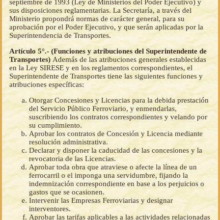
septiembre de 1993 (Ley de Ministerios del Poder Ejecutivo) y
sus disposiciones reglamentarias. La Secretaría, a través del
Ministerio propondrá normas de carácter general, para su
aprobación por el Poder Ejecutivo, y que serán aplicadas por la
Superintendencia de Transportes.
Artículo 5°.- (Funciones y atribuciones del Superintendente de
Transportes)
Además de las atribuciones generales establecidas
en la Ley SIRESE y en los reglamentos correspondientes, el
Superintendente de Transportes tiene las siguientes funciones y
atribuciones específicas:
Otorgar Concesiones y Licencias para la debida prestación
del Servicio Público Ferroviario, y enmendarlas,
suscribiendo los contratos correspondientes y velando por
su cumplimiento.
Aprobar los contratos de Concesión y Licencia mediante
resolución administrativa.
Declarar y disponer la caducidad de las concesiones y la
revocatoria de las Licencias.
Aprobar toda obra que atraviese o afecte la línea de un
ferrocarril o el imponga una servidumbre, fijando la
indemnización correspondiente en base a los perjuicios o
gastos que se ocasionen.
Intervenir las Empresas Ferroviarias y designar
interventores.
Aprobar las tarifas aplicables a las actividades relacionadas