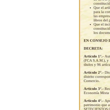
constitució
Que el art
para la co
las empres
libros del
Que el inc
constituci
los docume
EN CONSEJO 
DECRETA:
Artículo 1°.-
Aut
(FCA S.A.M.), y a
títulos y 96 artíc
Artículo 2°.-
Dis
distrito corresp
Comercio.
Artículo 3°.-
Rec
Economía Mixta 
Artículo 4°.-
Apr
patrimonio que
SETECIENTOS 00