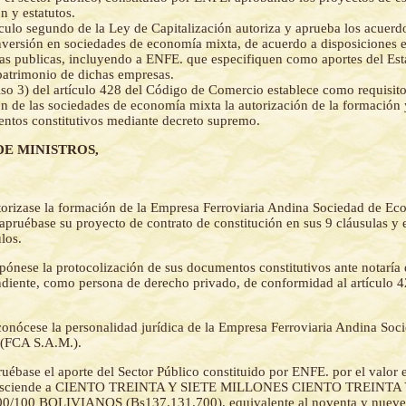
n y estatutos.
ículo segundo de la Ley de Capitalización autoriza y aprueba los acuerd
nversión en sociedades de economía mixta, de acuerdo a disposiciones e
as publicas, incluyendo a ENFE. que especifiquen como aportes del Est
 patrimonio de dichas empresas.
iso 3) del artículo 428 del Código de Comercio establece como requisito
ón de las sociedades de economía mixta la autorización de la formación
ntos constitutivos mediante decreto supremo.
DE MINISTROS,
orizase la formación de la Empresa Ferroviaria Andina Sociedad de E
pruébase su proyecto de contrato de constitución en sus 9 cláusulas y e
ulos.
pónese la protocolización de sus documentos constitutivos ante notaría 
ondiente, como persona de derecho privado, de conformidad al artículo 
onócese la personalidad jurídica de la Empresa Ferroviaria Andina Soc
(FCA S.A.M.).
uébase el aporte del Sector Público constituido por ENFE. por el valor e
 asciende a CIENTO TREINTA Y SIETE MILLONES CIENTO TREINTA
/100 BOLIVIANOS (Bs137.131.700). equivalente al noventa y nueve