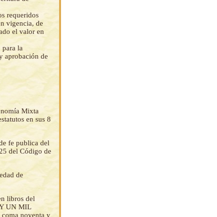
os requeridos
n vigencia, de
ado el valor en
 para la
 y aprobación de
conomía Mixta
statutos en sus 8
de fe publica del
425 del Código de
iedad de
n libros del
 Y UN MIL
 coma noventa y