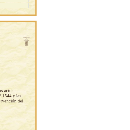
os actos
º 1544 y las
tervención del