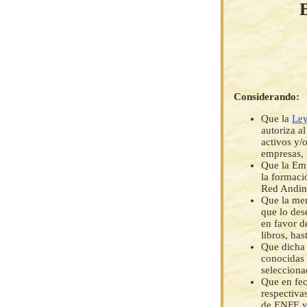
Considerando:
Que la
Ley
autoriza a
activos y/
empresas, 
Que la Emp
la formaci
Red Andina
Que la men
que lo des
en favor d
libros, has
Que dicha 
conocidas 
selecciona
Que en fec
respectiva
de ENFE y 