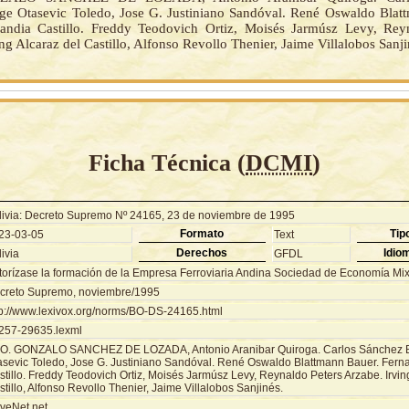
rge Otasevic Toledo, Jose G. Justiniano Sandóval. René Oswaldo Blat
ndia Castillo. Freddy Teodovich Ortiz, Moisés Jarmúsz Levy, Reyn
ng Alcaraz del Castillo, Alfonso Revollo Thenier, Jaime Villalobos Sanji
Ficha Técnica (
DCMI
)
livia: Decreto Supremo Nº 24165, 23 de noviembre de 1995
Formato
Tip
23-03-05
Text
Derechos
Idio
ivia
GFDL
torízase la formación de la Empresa Ferroviaria Andina Sociedad de Economía Mix
creto Supremo, noviembre/1995
tp://www.lexivox.org/norms/BO-DS-24165.html
257-29635.lexml
O. GONZALO SANCHEZ DE LOZADA, Antonio Aranibar Quiroga. Carlos Sánchez B
asevic Toledo, Jose G. Justiniano Sandóval. René Oswaldo Blattmann Bauer. Fer
tillo. Freddy Teodovich Ortiz, Moisés Jarmúsz Levy, Reynaldo Peters Arzabe. Irvin
tillo, Alfonso Revollo Thenier, Jaime Villalobos Sanjinés.
veNet.net