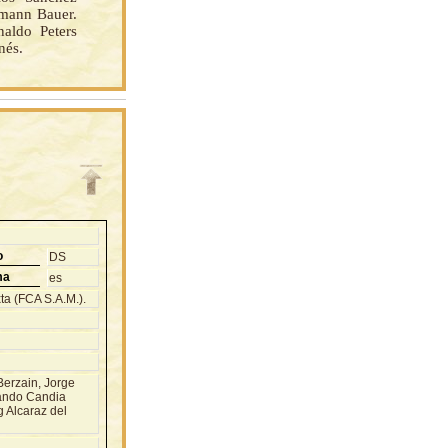
tmann Bauer.
aldo Peters
nés.
o
DS
ma
es
ta (FCA S.A.M.).
erzain, Jorge
nando Candia
g Alcaraz del