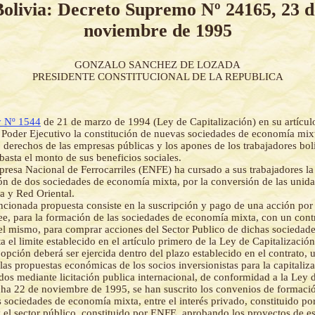
Bolivia: Decreto Supremo Nº 24165, 23 d
noviembre de 1995
GONZALO SANCHEZ DE LOZADA
PRESIDENTE CONSTITUCIONAL DE LA REPUBLICA
 Nº 1544
de 21 de marzo de 1994 (Ley de Capitalización) en su artícul
l Poder Ejecutivo la constitución de nuevas sociedades de economía mixt
o derechos de las empresas públicas y los apones de los trabajadores bol
basta el monto de sus beneficios sociales.
resa Nacional de Ferrocarriles (ENFE) ha cursado a sus trabajadores la
ón de dos sociedades de economía mixta, por la conversión de las uni
 y Red Oriental.
cionada propuesta consiste en la suscripción y pago de una acción por
ee, para la formación de las sociedades de economía mixta, con un cont
el mismo, para comprar acciones del Sector Publico de dichas sociedades
ta el limite establecido en el artículo primero de la Ley de Capitalización
opción deberá ser ejercida dentro del plazo establecido en el contrato, 
las propuestas económicas de los socios inversionistas para la capitaliza
dos mediante licitación publica internacional, de conformidad a la Ley d
ha 22 de noviembre de 1995, se han suscrito los convenios de formació
s sociedades de economía mixta, entre el interés privado, constituido por
el sector público, constituido por ENFE. aprobando los proyectos de es