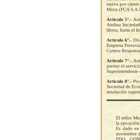
nueve por ciento
Mixta (FCA S.A.M.
Artículo 5°.-
Aut
Andina Sociedad 
libros, hasta el 
Artículo 6°.-
Dis
Empresa Ferrovia
Cartera Responsa
Artículo 7°.-
Aut
prestar el servic
Superintendente 
Artículo 8°.-
Pro
Sociedad de Eco
resolución supr
El señor Mi
la ejecució
Es dado en 
noviembre d
FDO. GONZ