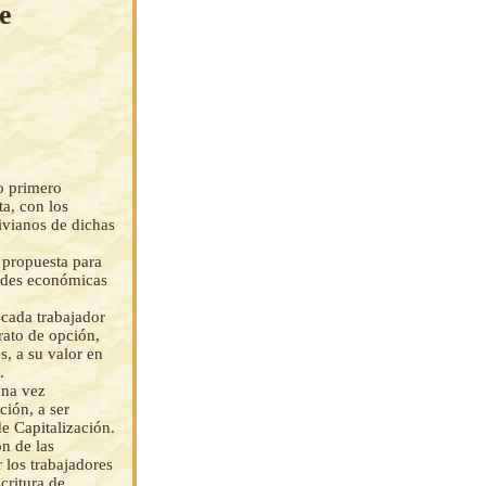
e
o primero
a, con los
ivianos de dichas
 propuesta para
dades económicas
 cada trabajador
rato de opción,
, a su valor en
.
una vez
ción, a ser
e Capitalización.
n de las
 los trabajadores
critura de