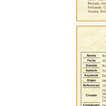
Berzain, Jo
Fernando Ca
Arzabe. Irvi
Norma
Bo
Fecha
20
Dominio
Bol
Sumario
Au
Keywords
De
Origen
ht
Referencias
15
FD
Ot
Creador
Cas
Cas
Contribuidor
De