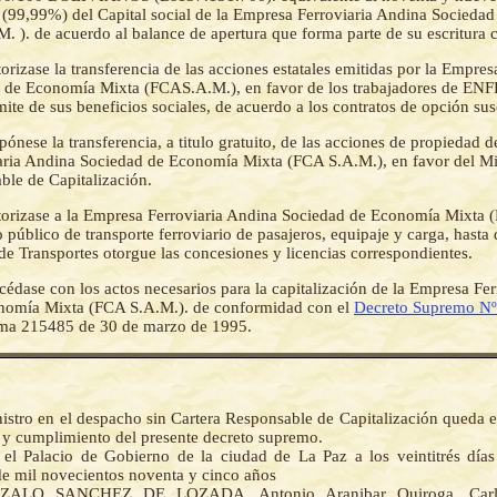
 (99,99%) del Capital social de la Empresa Ferroviaria Andina Socieda
 ). de acuerdo al balance de apertura que forma parte de su escritura c
orizase la transferencia de las acciones estatales emitidas por la Empres
de Economía Mixta (FCAS.A.M.), en favor de los trabajadores de ENFE
limite de sus beneficios sociales, de acuerdo a los contratos de opción sus
pónese la transferencia, a titulo gratuito, de las acciones de propiedad 
ria Andina Sociedad de Economía Mixta (FCA S.A.M.), en favor del Min
ble de Capitalización.
orizase a la Empresa Ferroviaria Andina Sociedad de Economía Mixta 
io público de transporte ferroviario de pasajeros, equipaje y carga, hasta 
de Transportes otorgue las concesiones y licencias correspondientes.
cédase con los actos necesarios para la capitalización de la Empresa Fe
nomía Mixta (FCA S.A.M.). de conformidad con el
Decreto Supremo N
ema 215485 de 30 de marzo de 1995.
nistro en el despacho sin Cartera Responsable de Capitalización queda 
n y cumplimiento del presente decreto supremo.
el Palacio de Gobierno de la ciudad de La Paz a los veintitrés día
e mil novecientos noventa y cinco años
ALO SANCHEZ DE LOZADA, Antonio Aranibar Quiroga. Carl