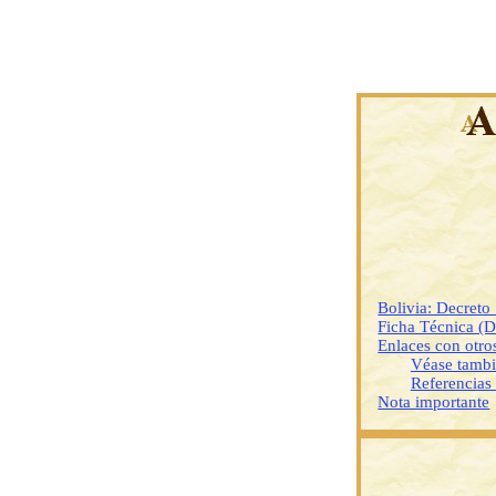
Bolivia: Decret
Ficha Técnica (
Enlaces con otr
Véase tamb
Referencias
Nota importante