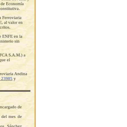
d de Economía
onstitutiva.
a Ferroviaria
, al valor en
critos.
de ENFE en la
isterio sin
(FCA S.A.M.) a
que el
rroviaria Andina
º 23985
y
encargado de
s del mes de
os Sánchez