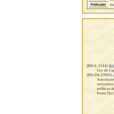
Publicador
De
[BO-L-1544]
Bol
Ley de Cap
[BO-DS-23985]
Autorízase
necesarios
políticas 
Poder Ejec