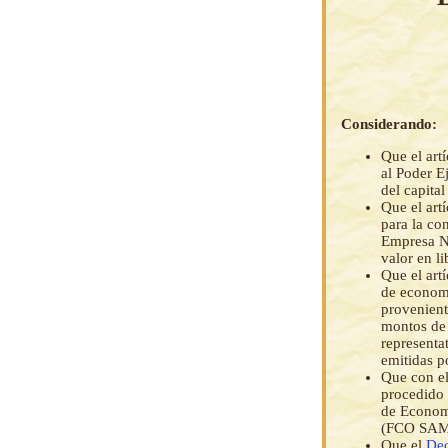
Considerando:
Que el art
al Poder E
del capita
Que el art
para la co
Empresa Na
valor en l
Que el art
de economí
provenient
montos de 
representa
emitidas p
Que con el
procedido 
de Econom
(FCO SAM
Que el
Dec