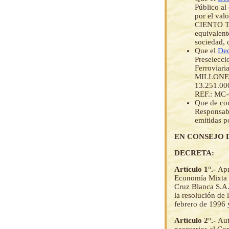
Público al
por el va
CIENTO T
equivalent
sociedad, 
Que el
Dec
Preselecci
Ferroviar
MILLONE
13.251.000
REF.: MC-
Que de con
Responsabl
emitidas p
EN CONSEJO 
DECRETA:
Artículo 1°.-
Apr
Economía Mixta (
Cruz Blanca S.A.
la resolución de 
febrero de 1996 
Artículo 2°.-
Aut