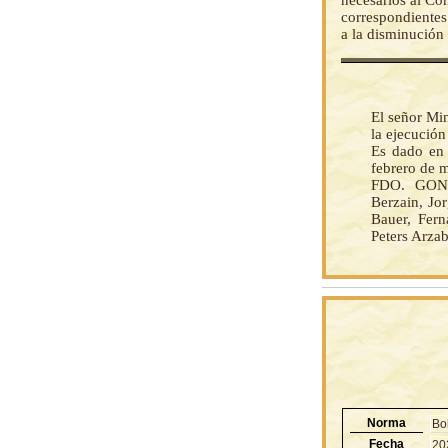
necesarios al Co
correspondientes
a la disminución 
El señor Mi
la ejecució
Es dado en 
febrero de m
FDO. GONZ
Berzain, Jo
Bauer, Fern
Peters Arzab
Norma
Bo
Fecha
20