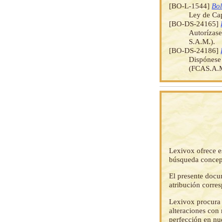
[BO-L-1544]
Bol
Ley de Cap
[BO-DS-24165]
Autorízas
S.A.M.).
[BO-DS-24186]
Dispónese 
(FCAS.A.M
Lexivox ofrece e
búsqueda concep
El presente docu
atribución corre
Lexivox procura 
alteraciones con 
perfección en nu