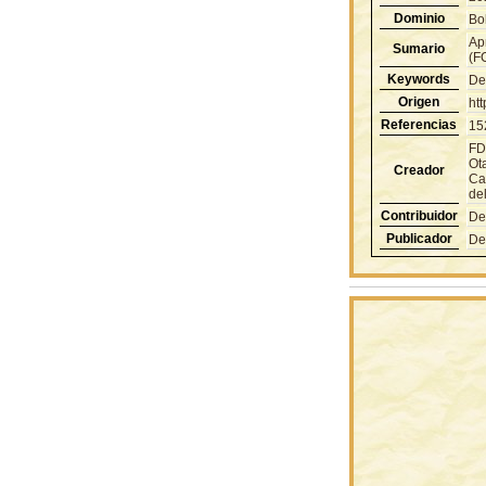
Dominio
Bol
Ap
Sumario
(F
Keywords
De
Origen
ht
Referencias
15
FD
Ot
Creador
Ca
del
Contribuidor
De
Publicador
De