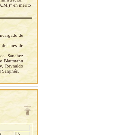
ministración
A.M.)” en mérito
encargado de
s del mes de
os Sánchez
do Blattmann
y, Reynaldo
s Sanjinés.
o
DS