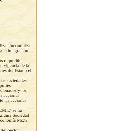
ización)autoriza
a la integración
os requeridos
n vigencia de la
tes del Estado el
 las sociedades
portes
ccionados y los
as acciones
de las acciones
(ENFE) se ha
 Andina Sociedad
Economía Mixta
del Sector