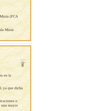
 Mixta (FCA
mía Mixta
ón en la
l, ya que dicha
ficaciones o
ar una mayor