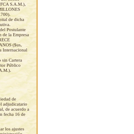
 (FCA S.A.M.),
E MILLONES
700).
ital de dicha
utiva.
del Postulante
ón de la Empresa
TRECE
NOS ($us,
a Internacional
o sin Cartera
ctor Público
A.M.).
ciedad de
l adjudicatario
al, de acuerdo a
en fecha 16 de
ar los ajustes