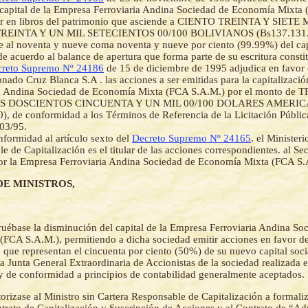
 capital de la Empresa Ferroviaria Andina Sociedad de Economía Mixta
lor en libros del patrimonio que asciende a CIENTO TREINTA Y SIET
REINTA Y UN MIL SETECIENTOS 00/100 BOLIVIANOS (Bs137.131.
e al noventa y nueve coma noventa y nueve por ciento (99.99%) del cap
de acuerdo al balance de apertura que forma parte de su escritura constit
reto Supremo Nº 24186
de 15 de diciembre de 1995 adjudica en favor 
onado Cruz Blanca S.A . las acciones a ser emitidas para la capitalizaci
ia Andina Sociedad de Economía Mixta (FCA S.A.M.) por el monto de 
S DOSCIENTOS CINCUENTA Y UN MIL 00/100 DOLARES AMERICA
), de conformidad a los Términos de Referencia de la Licitación Públic
03/95.
formidad al artículo sexto del
Decreto Supremo Nº 24165
. el Ministeri
e de Capitalización es el titular de las acciones correspondientes. al Se
or la Empresa Ferroviaria Andina Sociedad de Economía Mixta (FCA S.
DE MINISTROS,
uébase la disminución del capital de la Empresa Ferroviaria Andina So
FCA S.A.M.), permitiendo a dicha sociedad emitir acciones en favor de
 que representan el cincuenta por ciento (50%) de su nuevo capital soci
la Junta General Extraordinaria de Accionistas de la sociedad realizada 
y de conformidad a principios de contabilidad generalmente aceptados.
orizase al Ministro sin Cartera Responsable de Capitalización a formaliz