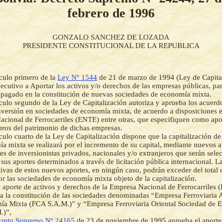
febrero de 1996
GONZALO SANCHEZ DE LOZADA
PRESIDENTE CONSTITUCIONAL DE LA REPUBLICA
ículo primero de la
Ley Nº 1544
de 21 de marzo de 1994 (Ley de Capital
jecutivo a Aportar los activos y/o derechos de las empresas públicas, par
l pagado en la constitución de nuevas sociedades de economía mixta.
ículo segundo de la Ley de Capitalización autoriza y aprueba los acuerd
nversión en sociedades de economía mixta, de acuerdo a disposiciones e
cional de Ferrocarriles (ENTE) entre otras, que especifiquen como apor
ibros del patrimonio de dichas empresas.
ículo cuarto de la Ley de Capitalización dispone que la capitalización de
a mixta se realizará por el incremento de su capital, mediante nuevos a
es de inversionistas privados, nacionales y/o extranjeros que serán sele
sus aportes determinados a través de licitación pública internacional. L
tivas de estos nuevos aportes, en ningún caso, podrán exceder del total 
or las sociedades de economía mixta objeto de la capitalización.
 aporte de activos y derechos de la Empresa Nacional de Ferrocarriles 
a la constitución de las sociedades denominadas “Empresa Ferroviaria
ía Mixta (FCA S.A.M.)” y “Empresa Ferroviaria Oriental Sociedad de 
.)”,
reto Supremo Nº 24165
de 23 de noviembre de 1995 aprueba el aporte 