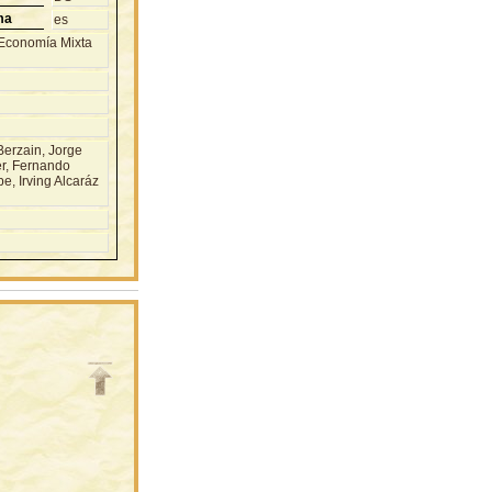
ma
es
 Economía Mixta
erzain, Jorge
r, Fernando
e, Irving Alcaráz