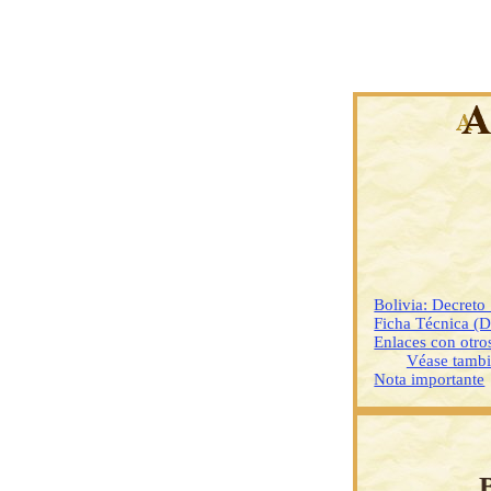
Bolivia: Decreto
Ficha Técnica (
Enlaces con otr
Véase tamb
Nota importante