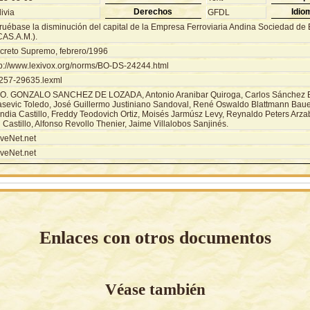
Derechos
Idio
ivia
GFDL
ruébase la disminución del capital de la Empresa Ferroviaria Andina Sociedad de
CAS.A.M.).
creto Supremo, febrero/1996
tp://www.lexivox.org/norms/BO-DS-24244.html
257-29635.lexml
O. GONZALO SANCHEZ DE LOZADA, Antonio Aranibar Quiroga, Carlos Sánchez B
asevic Toledo, José Guillermo Justiniano Sandoval, René Oswaldo Blattmann Baue
ndia Castillo, Freddy Teodovich Ortiz, Moisés Jarmúsz Levy, Reynaldo Peters Arzab
 Castillo, Alfonso Revollo Thenier, Jaime Villalobos Sanjinés.
veNet.net
veNet.net
Enlaces con otros documentos
Véase también