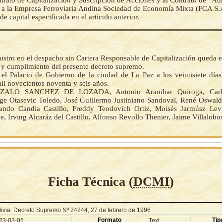
ntrato de Capitalización y Suscripción de Acciones y al Contrato de “Ad
 a la Empresa Ferroviaria Andina Sociedad de Economía Mixta (FCA S.
de capital especificada en el artículo anterior.
nistro en el despacho sin Cartera Responsable de Capitalización queda 
n y cumplimiento del presente decreto supremo.
el Palacio de Gobierno de la ciudad de La Paz a los veintisiete día
il novecientos noventa y seis años.
ALO SANCHEZ DE LOZADA, Antonio Aranibar Quiroga, Carl
rge Otasevic Toledo, José Guillermo Justiniano Sandoval, René Oswal
ando Candia Castillo, Freddy Teodovich Ortiz, Moisés Jarmúsz Lev
e, Irving Alcaráz del Castillo, Alfonso Revollo Thenier, Jaime Villalobo
Ficha Técnica (
DCMI
)
livia: Decreto Supremo Nº 24244, 27 de febrero de 1996
Formato
Tip
23-03-05
Text