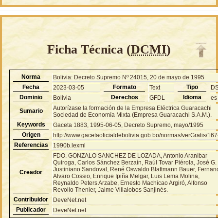
Ficha Técnica (
DCMI
)
Norma
Bolivia: Decreto Supremo Nº 24015, 20 de mayo de 1995
Fecha
Formato
Tipo
2023-03-05
Text
D
Dominio
Derechos
Idioma
Bolivia
GFDL
es
Autorízase la formación de la Empresa Eléctrica Guaracachi
Sumario
Sociedad de Economía Mixta (Empresa Guaracachi S.A.M.).
Keywords
Gaceta 1883, 1995-06-05, Decreto Supremo, mayo/1995
Origen
http://www.gacetaoficialdebolivia.gob.bo/normas/verGratis/16
Referencias
1990b.lexml
FDO. GONZALO SANCHEZ DE LOZADA, Antonio Araníbar
Quiroga, Carlos Sánchez Berzaín, Raúl Tovar Piérola, José G.
Justiniano Sandoval, René Oswaldo Blattmann Bauer, Fernan
Creador
Alvaro Cossio, Enrique Ipiña Melgar, Luis Lema Molina,
Reynaldo Peters Arzabe, Ernesto Machicao Argiró, Alfonso
Revollo Thenier, Jaime Villalobos Sanjinés.
Contribuidor
DeveNet.net
Publicador
DeveNet.net