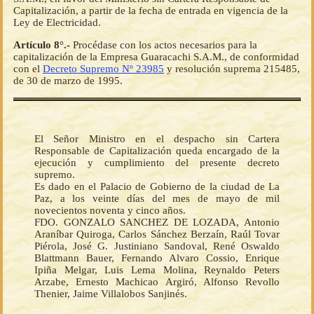
Capitalización, a partir de la fecha de entrada en vigencia de la
Ley de Electricidad.
Artículo 8°.-
Procédase con los actos necesarios para la
capitalización de la Empresa Guaracachi S.A.M., de conformidad
con el
Decreto Supremo Nº 23985
y resolución suprema 215485,
de 30 de marzo de 1995.
El Señor Ministro en el despacho sin Cartera
Responsable de Capitalización queda encargado de la
ejecución y cumplimiento del presente decreto
supremo.
Es dado en el Palacio de Gobierno de la ciudad de La
Paz, a los veinte días del mes de mayo de mil
novecientos noventa y cinco años.
FDO. GONZALO SANCHEZ DE LOZADA, Antonio
Araníbar Quiroga, Carlos Sánchez Berzaín, Raúl Tovar
Piérola, José G. Justiniano Sandoval, René Oswaldo
Blattmann Bauer, Fernando Alvaro Cossio, Enrique
Ipiña Melgar, Luis Lema Molina, Reynaldo Peters
Arzabe, Ernesto Machicao Argiró, Alfonso Revollo
Thenier, Jaime Villalobos Sanjinés.