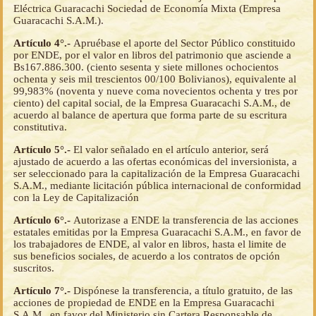
Eléctrica Guaracachi Sociedad de Economía Mixta (Empresa
Guaracachi S.A.M.).
Artículo 4°.-
Apruébase el aporte del Sector Público constituido
por ENDE, por el valor en libros del patrimonio que asciende a
Bs167.886.300. (ciento sesenta y siete millones ochocientos
ochenta y seis mil trescientos 00/100 Bolivianos), equivalente al
99,983% (noventa y nueve coma novecientos ochenta y tres por
ciento) del capital social, de la Empresa Guaracachi S.A.M., de
acuerdo al balance de apertura que forma parte de su escritura
constitutiva.
Artículo 5°.-
El valor señalado en el artículo anterior, será
ajustado de acuerdo a las ofertas económicas del inversionista, a
ser seleccionado para la capitalización de la Empresa Guaracachi
S.A.M., mediante licitación pública internacional de conformidad
con la Ley de Capitalización
Artículo 6°.-
Autorizase a ENDE la transferencia de las acciones
estatales emitidas por la Empresa Guaracachi S.A.M., en favor de
los trabajadores de ENDE, al valor en libros, hasta el limite de
sus beneficios sociales, de acuerdo a los contratos de opción
suscritos.
Artículo 7°.-
Dispónese la transferencia, a título gratuito, de las
acciones de propiedad de ENDE en la Empresa Guaracachi
S.A.M., en favor del Ministerio sin Cartera Responsable de