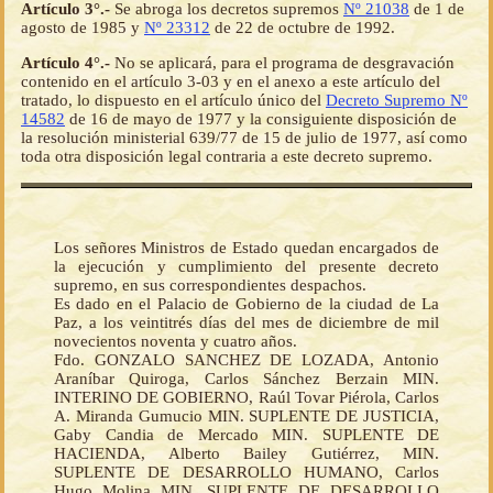
Artículo 3°.-
Se abroga los decretos supremos
Nº 21038
de 1 de
agosto de 1985 y
Nº 23312
de 22 de octubre de 1992.
Artículo 4°.-
No se aplicará, para el programa de desgravación
contenido en el artículo 3-03 y en el anexo a este artículo del
tratado, lo dispuesto en el artículo único del
Decreto Supremo Nº
14582
de 16 de mayo de 1977 y la consiguiente disposición de
la resolución ministerial 639/77 de 15 de julio de 1977, así como
toda otra disposición legal contraria a este decreto supremo.
Los señores Ministros de Estado quedan encargados de
la ejecución y cumplimiento del presente decreto
supremo, en sus correspondientes despachos.
Es dado en el Palacio de Gobierno de la ciudad de La
Paz, a los veintitrés días del mes de diciembre de mil
novecientos noventa y cuatro años.
Fdo. GONZALO SANCHEZ DE LOZADA, Antonio
Araníbar Quiroga, Carlos Sánchez Berzain MIN.
INTERINO DE GOBIERNO, Raúl Tovar Piérola, Carlos
A. Miranda Gumucio MIN. SUPLENTE DE JUSTICIA,
Gaby Candia de Mercado MIN. SUPLENTE DE
HACIENDA, Alberto Bailey Gutiérrez, MIN.
SUPLENTE DE DESARROLLO HUMANO, Carlos
Hugo Molina MIN. SUPLENTE DE DESARROLLO