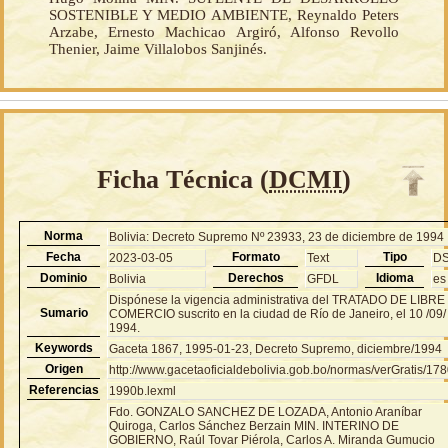
SOSTENIBLE Y MEDIO AMBIENTE, Reynaldo Peters
Arzabe, Ernesto Machicao Argiró, Alfonso Revollo
Thenier, Jaime Villalobos Sanjinés.
Ficha Técnica (
DCMI
)
Norma
Bolivia: Decreto Supremo Nº 23933, 23 de diciembre de 1994
Fecha
Formato
Tipo
2023-03-05
Text
D
Dominio
Derechos
Idioma
Bolivia
GFDL
es
Dispónese la vigencia administrativa del TRATADO DE LIBRE
Sumario
COMERCIO suscrito en la ciudad de Río de Janeiro, el 10 /09/
1994.
Keywords
Gaceta 1867, 1995-01-23, Decreto Supremo, diciembre/1994
Origen
http://www.gacetaoficialdebolivia.gob.bo/normas/verGratis/17
Referencias
1990b.lexml
Fdo. GONZALO SANCHEZ DE LOZADA, Antonio Araníbar
Quiroga, Carlos Sánchez Berzain MIN. INTERINO DE
GOBIERNO, Raúl Tovar Piérola, Carlos A. Miranda Gumucio