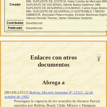
MIN. SUPLENTE DE JUSTICIA, Gaby Candia de Mercado MIN
Creador
SUPLENTE DE HACIENDA, Alberto Bailey Gutiérrez, MIN.
SUPLENTE DE DESARROLLO HUMANO, Carlos Hugo Molin
MIN. SUPLENTE DE DESARROLLO SOSTENIBLE Y MEDIO
AMBIENTE, Reynaldo Peters Arzabe, Ernesto Machicao Argiró
Alfonso Revollo Thenier, Jaime Villalobos Sanjinés.
Contribuidor
DeveNet.net
Publicador
DeveNet.net
Enlaces con otros
documentos
Abroga a
[BO-DS-23312]
Bolivia: Decreto Supremo Nº 23312, 22 de
octubre de 1992
Prorrógase la vigencia de los acuerdos de Alcance Parcial
suscritos por Bolivia, Brasil, Chile, México y Paraguay.