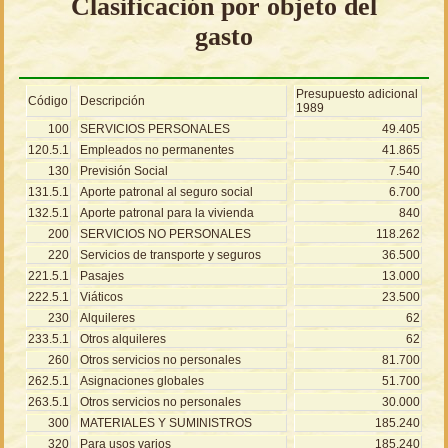
Clasificación por objeto del
gasto
Presupuesto adicional
Código
Descripción
1989
100
SERVICIOS PERSONALES
49.405
120.5.1
Empleados no permanentes
41.865
130
Previsión Social
7.540
131.5.1
Aporte patronal al seguro social
6.700
132.5.1
Aporte patronal para la vivienda
840
200
SERVICIOS NO PERSONALES
118.262
220
Servicios de transporte y seguros
36.500
221.5.1
Pasajes
13.000
222.5.1
Viáticos
23.500
230
Alquileres
62
233.5.1
Otros alquileres
62
260
Otros servicios no personales
81.700
262.5.1
Asignaciones globales
51.700
263.5.1
Otros servicios no personales
30.000
300
MATERIALES Y SUMINISTROS
185.240
320
Para usos varios
185.240