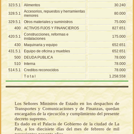
323.5.1
Alimentos
30.240
Accesorios, repuestos y herramientas
328.5.1
80.000
menores
329.5.1
Otros materiales y suministros
75.000
400
ACTIVOS FIJOS Y FINANCIEROS
827.651
Construcciones, reformas e
420.5.1
175.000
instalaciones
430
Maquinaria y equipo
652.651
431.5.1
Equipo de oficina y muebles
652.651
500
DEUDA PUBLICA
78.000
510
Interna
78.000
514.5.1
Creditos reconocidos
78.000
T o t a l
1.258.558
Los Señores Ministros de Estado en los despachos de
Transportes y Comunicaciones y de Finanzas, quedan
encargados de la ejecución y cumplimiento del presente
decreto supremo.
Es dado en el Palacio de Gobierno de la ciudad de La
Paz, a los diecisiete días del mes de febrero de mil