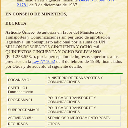
ampliado en su vigencia mediante
Decreto Supremo Nº
21781
de 3 de diciembre de 1987.
EN CONSEJO DE MINISTROS,
DECRETA:
Artículo Único.-
Se autoriza en favor del Ministerio de
Transportes y Comunicaciones sin perjuicio de aprobación
legislativa, un presupuesto adicional por la suma de UN
MILLON DOSCIENTOS CINCUENTA Y OCHO mil
QUINIENTOS CINCUENTA Y OCHO BOLIVIANOS
(Bs.1.258.558.-), por la percepción de ingresos superiores a los
previstos en la
Ley Nº 1052
de 8 de febrero de 1989, financiados
por Otros y de acuerdo al siguiente detalle:
MINISTERIO DE TRANSPORTES Y
ORGANISMO :
COMUNICACIONES
CAPITULO I
Funcionamiento
POLITICA DE TRANSPORTE Y
PROGRAMA 01 :
COMUNICACIONES
POLITICA DE TRANSPORTE Y
SUBPROGRAMA 01 :
COMUNICACIONES
ACTIVIDAD 05 :
SERVICIOS Y MEJORAMIENTO POSTAL
RECURSOS :
OTROS