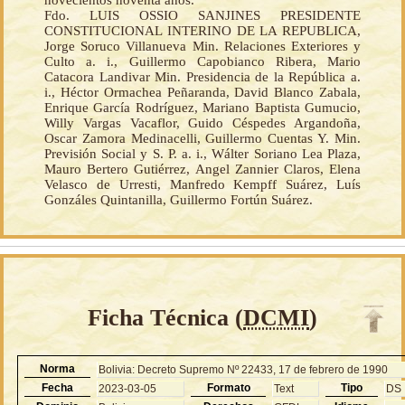
novecientos noventa años.
Fdo. LUIS OSSIO SANJINES PRESIDENTE
CONSTITUCIONAL INTERINO DE LA REPUBLICA,
Jorge Soruco Villanueva Min. Relaciones Exteriores y
Culto a. i., Guillermo Capobianco Ribera, Mario
Catacora Landivar Min. Presidencia de la República a.
i., Héctor Ormachea Peñaranda, David Blanco Zabala,
Enrique García Rodríguez, Mariano Baptista Gumucio,
Willy Vargas Vacaflor, Guido Céspedes Argandoña,
Oscar Zamora Medinacelli, Guillermo Cuentas Y. Min.
Previsión Social y S. P. a. i., Wálter Soriano Lea Plaza,
Mauro Bertero Gutiérrez, Angel Zannier Claros, Elena
Velasco de Urresti, Manfredo Kempff Suárez, Luís
Gonzáles Quintanilla, Guillermo Fortún Suárez.
Ficha Técnica (
DCMI
)
Norma
Bolivia: Decreto Supremo Nº 22433, 17 de febrero de 1990
Fecha
Formato
Tipo
2023-03-05
Text
DS