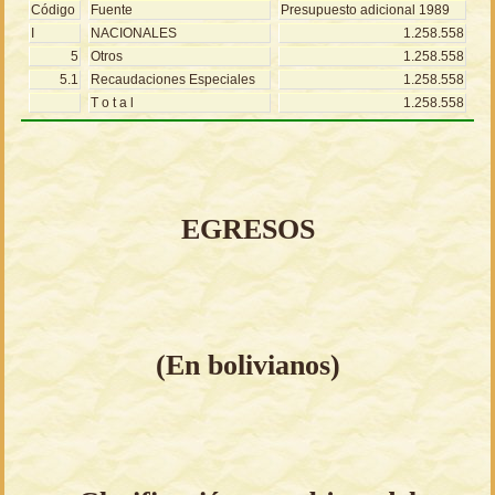
Código
Fuente
Presupuesto adicional 1989
I
NACIONALES
1.258.558
5
Otros
1.258.558
5.1
Recaudaciones Especiales
1.258.558
T o t a l
1.258.558
EGRESOS
(En bolivianos)