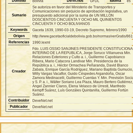
Dominio
Derechos
Idioma
Bolivia
GFDL
es
Se autoriza en favor del Ministerio de Transportes y
Comunicaciones sin perjuicio de aprobación legislativa, un
Sumario
presupuesto adicional por la suma de UN MILLON
DOSCIENTOS CINCUENTA Y OCHO MIL QUINIENTOS
CINCUENTA Y OCHO BOLIVIANOS
Keywords
Gaceta 1639, 1990-03-19, Decreto Supremo, febrero/1990
Origen
http://www.gacetaoficialdebolivia.gob.bo/normas/verGratis/86
Referencias
1990.lexml
Fdo. LUIS OSSIO SANJINES PRESIDENTE CONSTITUCIONA
INTERINO DE LA REPUBLICA, Jorge Soruco Villanueva Min.
Relaciones Exteriores y Culto a. i., Guillermo Capobianco
Ribera, Mario Catacora Landivar Min. Presidencia de la
República a. i., Héctor Ormachea Peñaranda, David Blanco
Zabala, Enrique García Rodríguez, Mariano Baptista Gumucio
Creador
Willy Vargas Vacaflor, Guido Céspedes Argandoña, Oscar
Zamora Medinacelli, Guillermo Cuentas Y. Min. Previsión Soci
y S. P. a. i., Wálter Soriano Lea Plaza, Mauro Bertero Gutiérrez
Angel Zannier Claros, Elena Velasco de Urresti, Manfredo
Kempff Suárez, Luís Gonzáles Quintanilla, Guillermo Fortún
Suárez.
Contribuidor
DeveNet.net
Publicador
DeveNet.net