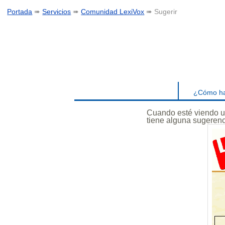
Portada
➠
Servicios
➠
Comunidad LexiVox
➠ Sugerir
¿Cómo hag
Cuando esté viendo un
tiene alguna sugerenc