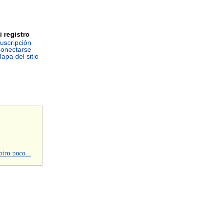
i registro
uscripción
onectarse
apa del sitio
otro poco...