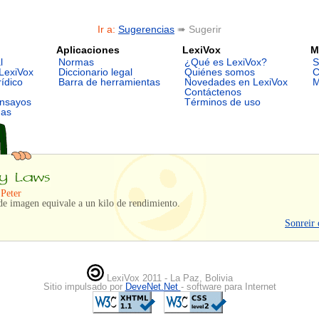
Ir a:
Sugerencias
➠ Sugerir
Aplicaciones
LexiVox
M
l
Normas
¿Qué es LexiVox?
S
LexiVox
Diccionario legal
Quiénes somos
C
rídico
Barra de herramientas
Novedades en LexiVox
M
Contáctenos
ensayos
Términos de uso
mas
 Peter
e imagen equivale a un kilo de rendimiento.
Sonreir 
LexiVox 2011 - La Paz, Bolivia
Sitio impulsado por
DeveNet.Net
- software para Internet