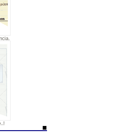
ncia.
..!
⬛