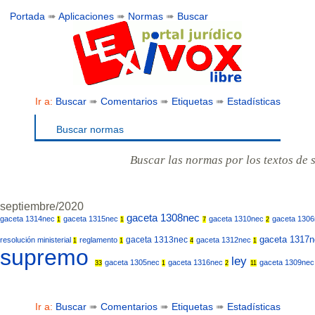
Portada
➠
Aplicaciones
➠
Normas
➠
Buscar
Ir a:
Buscar
➠
Comentarios
➠
Etiquetas
➠
Estadísticas
Buscar normas
Buscar las normas por los textos de 
septiembre/2020
gaceta 1308nec
gaceta 1314nec
gaceta 1315nec
gaceta 1310nec
gaceta 130
1
1
7
2
gaceta 1317
gaceta 1313nec
resolución ministerial
reglamento
gaceta 1312nec
1
1
4
1
supremo
ley
gaceta 1305nec
gaceta 1316nec
gaceta 1309ne
33
1
2
11
Ir a:
Buscar
➠
Comentarios
➠
Etiquetas
➠
Estadísticas