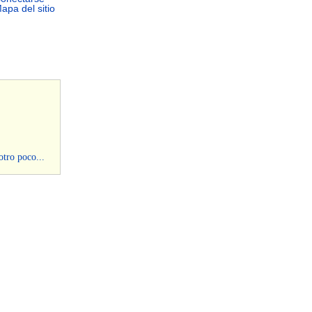
apa del sitio
otro poco...