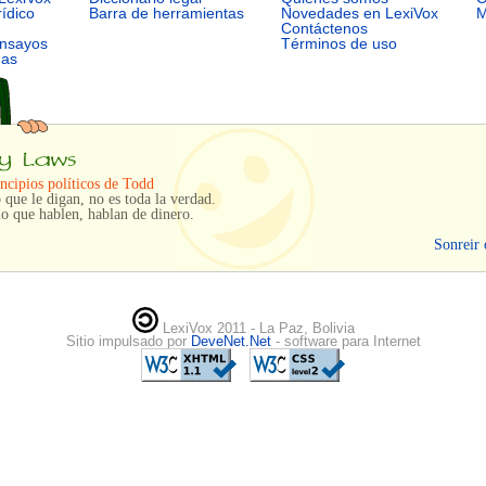
rídico
Barra de herramientas
Novedades en LexiVox
M
Contáctenos
ensayos
Términos de uso
mas
ncipios políticos de Todd
 que le digan, no es toda la verdad.
o que hablen, hablan de dinero.
Sonreir 
LexiVox 2011 - La Paz, Bolivia
Sitio impulsado por
DeveNet.Net
- software para Internet