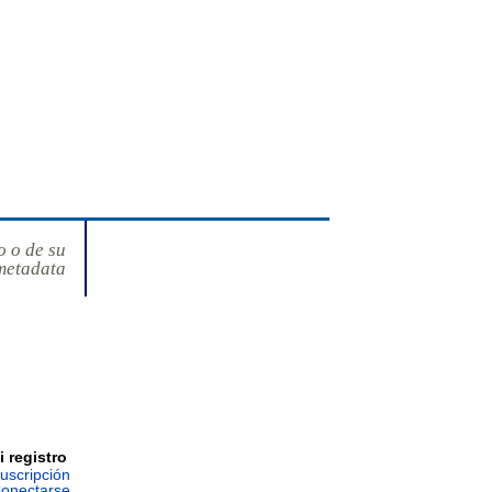
o o de su
metadata
i registro
uscripción
onectarse