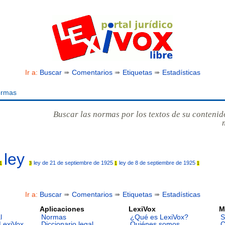
Ir a:
Buscar
➠
Comentarios
➠
Etiquetas
➠
Estadísticas
ormas
Buscar las normas por los textos de su contenid
ley
ley de 21 de septiembre de 1925
ley de 8 de septiembre de 1925
1
3
1
1
Ir a:
Buscar
➠
Comentarios
➠
Etiquetas
➠
Estadísticas
Aplicaciones
LexiVox
M
l
Normas
¿Qué es LexiVox?
S
LexiVox
Diccionario legal
Quiénes somos
C