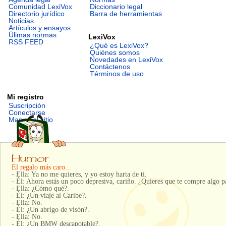
Comunidad LexiVox
Diccionario legal
Directorio jurídico
Barra de herramientas
Noticias
Artículos y ensayos
Úlimas normas
LexiVox
RSS FEED
¿Qué es LexiVox?
Quiénes somos
Novedades en LexiVox
Contáctenos
Términos de uso
Mi registro
Suscripción
Conectarse
Mapa del sitio
El regalo más caro...
- Ella: Ya no me quieres, y yo estoy harta de ti.
- Él: Ahora estás un poco depresiva, cariño. ¿Quieres que te compre algo pa
- Ella: ¿Cómo qué?.
- Él: ¿Un viaje al Caribe?.
- Ella: No.
- Él: ¿Un abrigo de visón?.
- Ella: No.
- Él: ¿Un BMW descapotable?.