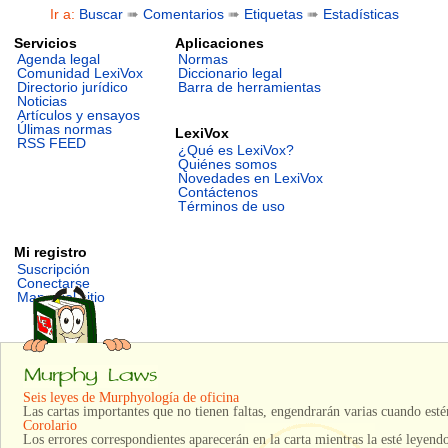
Ir a:
Buscar
➠
Comentarios
➠
Etiquetas
➠
Estadísticas
Servicios
Aplicaciones
Agenda legal
Normas
Comunidad LexiVox
Diccionario legal
Directorio jurídico
Barra de herramientas
Noticias
Artículos y ensayos
Úlimas normas
LexiVox
RSS FEED
¿Qué es LexiVox?
Quiénes somos
Novedades en LexiVox
Contáctenos
Términos de uso
Mi registro
Suscripción
Conectarse
Mapa del sitio
Seis leyes de Murphyología de oficina
Las cartas importantes que no tienen faltas, engendrarán varias cuando esté
Corolario
Los errores correspondientes aparecerán en la carta mientras la esté leyendo