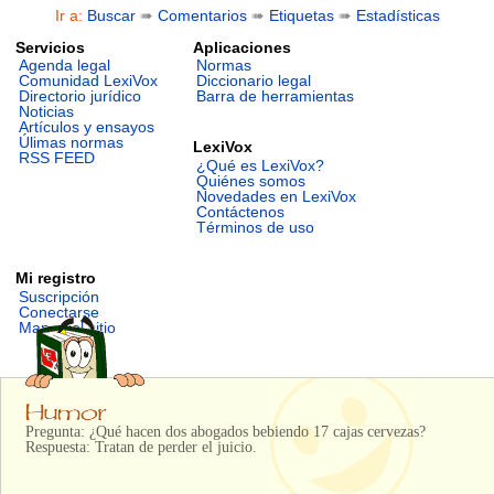
Ir a:
Buscar
➠
Comentarios
➠
Etiquetas
➠
Estadísticas
Servicios
Aplicaciones
Agenda legal
Normas
Comunidad LexiVox
Diccionario legal
Directorio jurídico
Barra de herramientas
Noticias
Artículos y ensayos
Úlimas normas
LexiVox
RSS FEED
¿Qué es LexiVox?
Quiénes somos
Novedades en LexiVox
Contáctenos
Términos de uso
Mi registro
Suscripción
Conectarse
Mapa del sitio
Pregunta: ¿Qué hacen dos abogados bebiendo 17 cajas cervezas?
Respuesta: Tratan de perder el juicio.