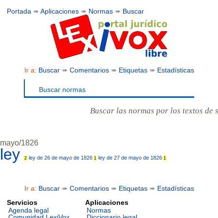
Portada
➠
Aplicaciones
➠
Normas
➠
Buscar
Ir a:
Buscar
➠
Comentarios
➠
Etiquetas
➠
Estadísticas
Buscar normas
Buscar las normas por los textos de 
mayo/1826
ley
ley de 26 de mayo de 1826
ley de 27 de mayo de 1826
2
1
1
Ir a:
Buscar
➠
Comentarios
➠
Etiquetas
➠
Estadísticas
Servicios
Aplicaciones
Agenda legal
Normas
Comunidad LexiVox
Diccionario legal