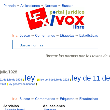
Portada
➠
Aplicaciones
➠
Normas
➠
Buscar
Ir a:
Buscar
➠
Comentarios
➠
Etiquetas
➠
Estadísticas
Buscar normas
Buscar las normas por los textos de 
julio/1928
ley
ley de 11 de
11 de julio de 1928
ley de 3 de julio de 1928
1
34
1
1928
ley general de bancos
1
1
Ir a:
Buscar
➠
Comentarios
➠
Etiquetas
➠
Estadísticas
Servicios
Aplicaciones
Agenda legal
Normas