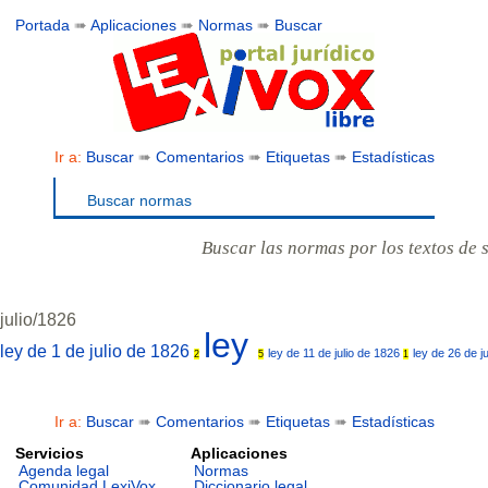
Portada
➠
Aplicaciones
➠
Normas
➠
Buscar
Ir a:
Buscar
➠
Comentarios
➠
Etiquetas
➠
Estadísticas
Buscar normas
Buscar las normas por los textos de 
julio/1826
ley
ley de 1 de julio de 1826
ley de 11 de julio de 1826
ley de 26 de j
2
5
1
Ir a:
Buscar
➠
Comentarios
➠
Etiquetas
➠
Estadísticas
Servicios
Aplicaciones
Agenda legal
Normas
Comunidad LexiVox
Diccionario legal