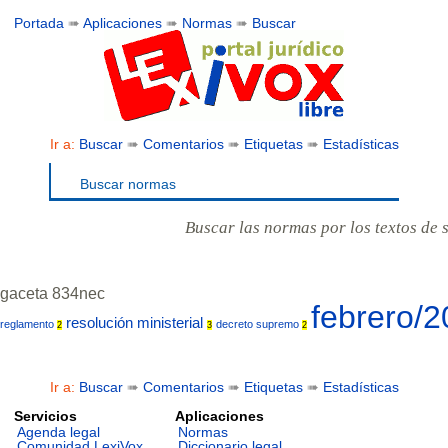
Portada
➠
Aplicaciones
➠
Normas
➠
Buscar
Ir a:
Buscar
➠
Comentarios
➠
Etiquetas
➠
Estadísticas
Buscar normas
Buscar las normas por los textos de 
gaceta 834nec
febrero/
resolución ministerial
reglamento
decreto supremo
2
3
2
Ir a:
Buscar
➠
Comentarios
➠
Etiquetas
➠
Estadísticas
Servicios
Aplicaciones
Agenda legal
Normas
Comunidad LexiVox
Diccionario legal