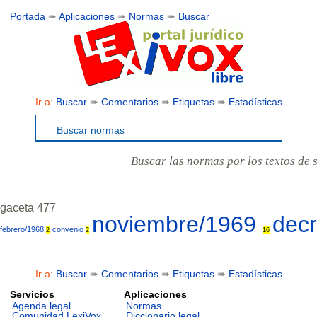
Portada
➠
Aplicaciones
➠
Normas
➠
Buscar
Ir a:
Buscar
➠
Comentarios
➠
Etiquetas
➠
Estadísticas
Buscar normas
Buscar las normas por los textos de 
gaceta 477
noviembre/1969
dec
febrero/1968
convenio
2
2
16
Ir a:
Buscar
➠
Comentarios
➠
Etiquetas
➠
Estadísticas
Servicios
Aplicaciones
Agenda legal
Normas
Comunidad LexiVox
Diccionario legal