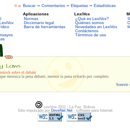
Ir a:
Buscar
➠
Comentarios
➠
Etiquetas
➠
Estadísticas
Aplicaciones
LexiVox
M
l
Normas
¿Qué es LexiVox?
S
LexiVox
Diccionario legal
Quiénes somos
C
rídico
Barra de herramientas
Novedades en LexiVox
M
Contáctenos
ensayos
Términos de uso
mas
nstock sobre el debate
ue merezca la pena debatir, merece la pena evitarlo por completo.
Sonreir 
LexiVox 2011 - La Paz, Bolivia
Sitio impulsado por
DeveNet.Net
- software para Internet