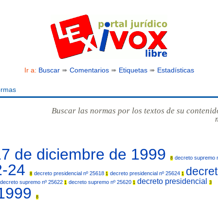
Ir a:
Buscar
➠
Comentarios
➠
Etiquetas
➠
Estadísticas
ormas
Buscar las normas por los textos de su contenid
17 de diciembre de 1999
decreto supremo 
8
2-24
decre
decreto presidencial nº 25618
decreto presidencial nº 25624
8
1
1
decreto presidencial
decreto supremo nº 25622
decreto supremo nº 25620
1
1
3
/1999
8