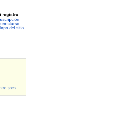
i registro
uscripción
onectarse
apa del sitio
otro poco...