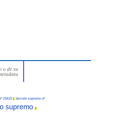
o o de su
metadata
nº 25625
decreto supremo nº
1
to supremo
5