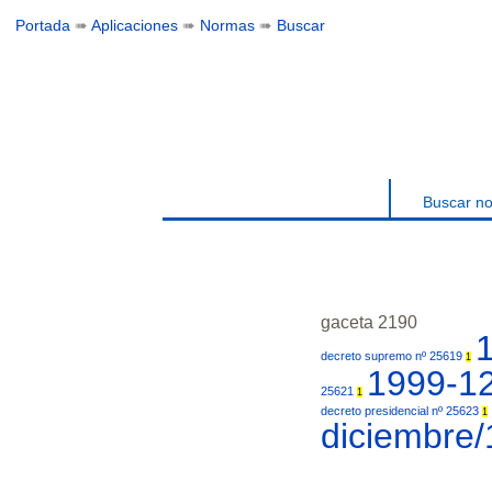
Portada
➠
Aplicaciones
➠
Normas
➠
Buscar
Buscar n
gaceta 2190
decreto supremo nº 25619
1
1999-1
25621
1
decreto presidencial nº 25623
1
diciembre