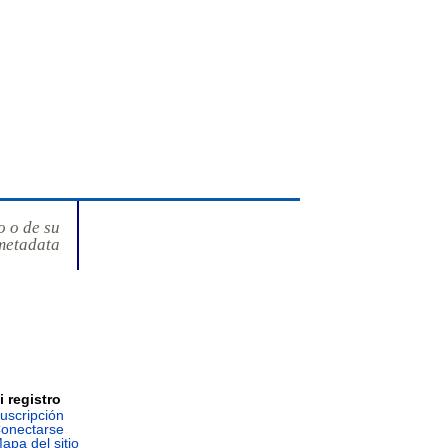
o o de su
metadata
i registro
uscripción
onectarse
apa del sitio