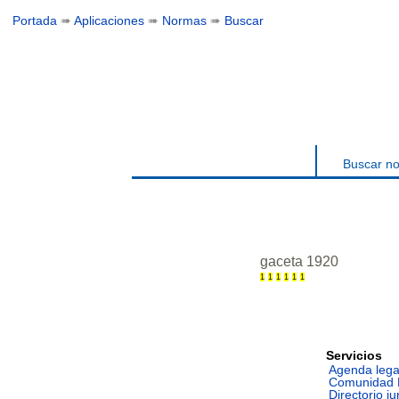
Portada
➠
Aplicaciones
➠
Normas
➠
Buscar
Buscar n
gaceta 1920
1
1
1
1
1
1
Servicios
Agenda lega
Comunidad 
Directorio ju