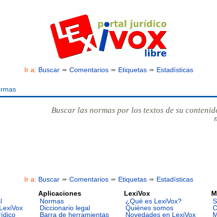
Ir a:
Buscar
➠
Comentarios
➠
Etiquetas
➠
Estadísticas
ormas
Buscar las normas por los textos de su contenid
Ir a:
Buscar
➠
Comentarios
➠
Etiquetas
➠
Estadísticas
Aplicaciones
LexiVox
M
l
Normas
¿Qué es LexiVox?
S
LexiVox
Diccionario legal
Quiénes somos
C
rídico
Barra de herramientas
Novedades en LexiVox
M