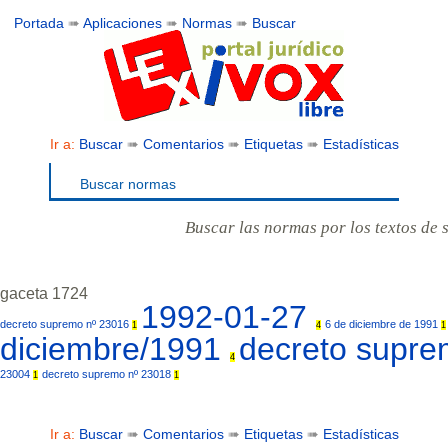
Portada
➠
Aplicaciones
➠
Normas
➠
Buscar
Ir a:
Buscar
➠
Comentarios
➠
Etiquetas
➠
Estadísticas
Buscar normas
Buscar las normas por los textos de 
gaceta 1724
1992-01-27
decreto supremo nº 23016
6 de diciembre de 1991
1
4
1
diciembre/1991
decreto supr
4
23004
decreto supremo nº 23018
1
1
Ir a:
Buscar
➠
Comentarios
➠
Etiquetas
➠
Estadísticas