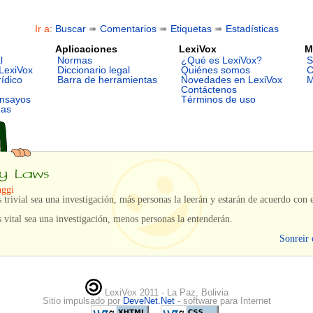
Ir a:
Buscar
➠
Comentarios
➠
Etiquetas
➠
Estadísticas
Aplicaciones
LexiVox
M
l
Normas
¿Qué es LexiVox?
S
LexiVox
Diccionario legal
Quiénes somos
C
rídico
Barra de herramientas
Novedades en LexiVox
M
Contáctenos
ensayos
Términos de uso
mas
nggi
trivial sea una investigación, más personas la leerán y estarán de acuerdo con e
vital sea una investigación, menos personas la entenderán.
Sonreir 
LexiVox 2011 - La Paz, Bolivia
Sitio impulsado por
DeveNet.Net
- software para Internet