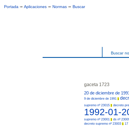
Portada
➠
Aplicaciones
➠
Normas
➠
Buscar
Buscar n
gaceta 1723
20 de diciembre de 19
decr
9 de diciembre de 1991
1
supremo nº 23015
decreto pr
1
1992-01-
supremo nº 23001
ds nº 230
1
decreto supremo nº 23003
17
1