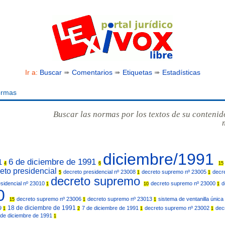
Ir a:
Buscar
➠
Comentarios
➠
Etiquetas
➠
Estadísticas
ormas
Buscar las normas por los textos de su contenid
diciembre/1991
6 de diciembre de 1991
91
4
6
15
eto presidencial
decreto presidencial nº 23008
decreto supremo nº 23005
decr
5
1
1
decreto supremo
esidencial nº 23010
decreto supremo nº 23000
d
1
10
1
20
decreto supremo nº 23006
decreto supremo nº 23013
sistema de ventanilla únic
15
1
1
18 de diciembre de 1991
09
7 de diciembre de 1991
decreto supremo nº 23002
dec
1
2
1
1
 de diciembre de 1991
1