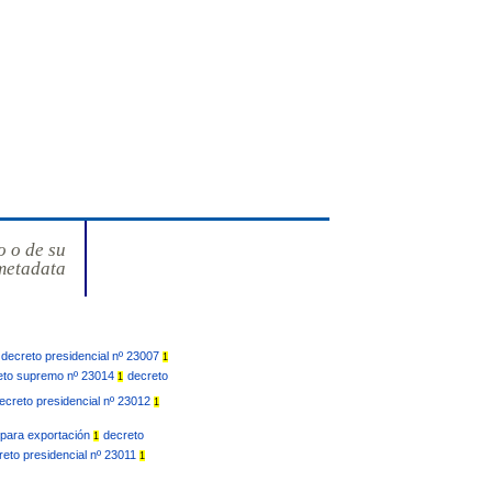
o o de su
metadata
decreto presidencial nº 23007
1
eto supremo nº 23014
decreto
1
ecreto presidencial nº 23012
1
a para exportación
decreto
1
reto presidencial nº 23011
1