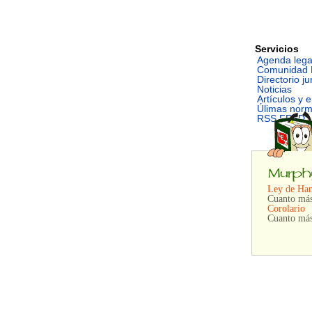
Servicios
Agenda lega
Comunidad 
Directorio ju
Noticias
Artículos y 
Úlimas nor
RSS FEED
Ley de Ha
Cuanto más 
Corolario
Cuanto más 