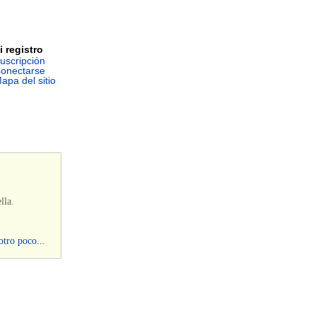
i registro
uscripción
onectarse
apa del sitio
lla.
otro poco...