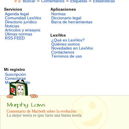
Ir a:
Buscar
➠
Comentarios
➠
Etiquetas
➠
Estadísticas
Servicios
Aplicaciones
Agenda legal
Normas
Comunidad LexiVox
Diccionario legal
Directorio jurídico
Barra de herramientas
Noticias
Artículos y ensayos
Úlimas normas
LexiVox
RSS FEED
¿Qué es LexiVox?
Quiénes somos
Novedades en LexiVox
Contáctenos
Términos de uso
Mi registro
Suscripción
Conectarse
Mapa del sitio
Comentario de Macbeth sobre la evolución
La mejor teoría es
ipso facto
una buena teoría.