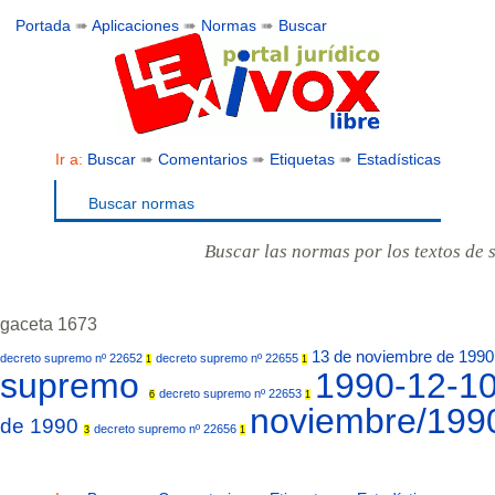
Portada
➠
Aplicaciones
➠
Normas
➠
Buscar
Ir a:
Buscar
➠
Comentarios
➠
Etiquetas
➠
Estadísticas
Buscar normas
Buscar las normas por los textos de 
gaceta 1673
13 de noviembre de 199
decreto supremo nº 22652
decreto supremo nº 22655
1
1
supremo
1990-12-1
decreto supremo nº 22653
6
1
noviembre/19
de 1990
decreto supremo nº 22656
3
1