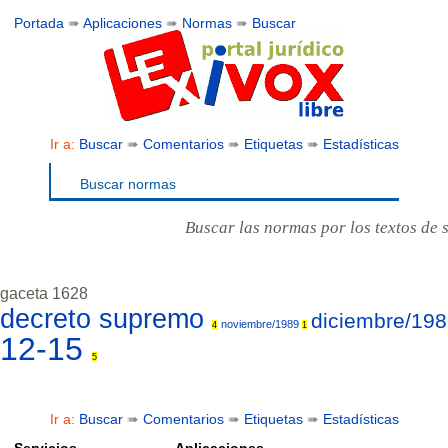
Portada
➠
Aplicaciones
➠
Normas
➠
Buscar
Ir a:
Buscar
➠
Comentarios
➠
Etiquetas
➠
Estadísticas
Buscar normas
Buscar las normas por los textos de 
gaceta 1628
decreto supremo
diciembre/19
noviembre/1989
4
1
12-15
5
Ir a:
Buscar
➠
Comentarios
➠
Etiquetas
➠
Estadísticas
Servicios
Aplicaciones