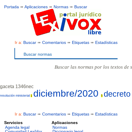
Portada
➠
Aplicaciones
➠
Normas
➠
Buscar
Ir a:
Buscar
➠
Comentarios
➠
Etiquetas
➠
Estadísticas
Buscar normas
Buscar las normas por los textos de 
gaceta 1346nec
diciembre/2020
decret
resolución ministerial
1
5
Ir a:
Buscar
➠
Comentarios
➠
Etiquetas
➠
Estadísticas
Servicios
Aplicaciones
Agenda legal
Normas
Comunidad LexiVox
Diccionario legal