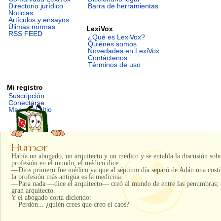
Directorio jurídico
Barra de herramientas
Noticias
Artículos y ensayos
Úlimas normas
LexiVox
RSS FEED
¿Qué es LexiVox?
Quiénes somos
Novedades en LexiVox
Contáctenos
Términos de uso
Mi registro
Suscripción
Conectarse
Mapa del sitio
Había un abogado, un arquitecto y un médico y se entabla la discusión sobr
profesión en el mundo, el médico dice:
—Dios primero fue médico ya que al séptimo día separó de Adán una costil
la profesión más antigüa es la medicina.
—Para nada —dice el arquitecto— creó al mundo de entre las penumbras; 
gran arquitecto.
Y el abogado corta diciendo:
—Perdón... ¿quién crees que creo el caos?