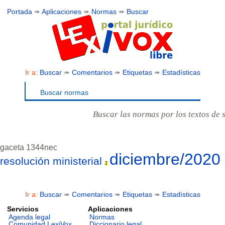
Portada
➠
Aplicaciones
➠
Normas
➠
Buscar
Ir a:
Buscar
➠
Comentarios
➠
Etiquetas
➠
Estadísticas
Buscar normas
Buscar las normas por los textos de 
gaceta 1344nec
diciembre/2020
resolución ministerial
2
Ir a:
Buscar
➠
Comentarios
➠
Etiquetas
➠
Estadísticas
Servicios
Aplicaciones
Agenda legal
Normas
Comunidad LexiVox
Diccionario legal