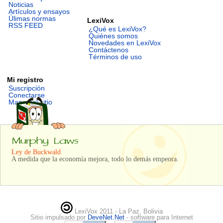
Noticias
Artículos y ensayos
Úlimas normas
LexiVox
RSS FEED
¿Qué es LexiVox?
Quiénes somos
Novedades en LexiVox
Contáctenos
Términos de uso
Mi registro
Suscripción
Conectarse
Mapa del sitio
Ley de Buckwald
A medida que la economía mejora, todo lo demás empeora.
LexiVox 2011 - La Paz, Bolivia
Sitio impulsado por
DeveNet.Net
- software para Internet