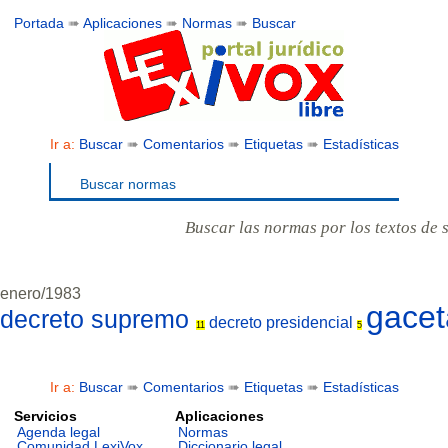
Portada
➠
Aplicaciones
➠
Normas
➠
Buscar
Ir a:
Buscar
➠
Comentarios
➠
Etiquetas
➠
Estadísticas
Buscar normas
Buscar las normas por los textos de 
enero/1983
gace
decreto supremo
decreto presidencial
11
5
Ir a:
Buscar
➠
Comentarios
➠
Etiquetas
➠
Estadísticas
Servicios
Aplicaciones
Agenda legal
Normas
Comunidad LexiVox
Diccionario legal