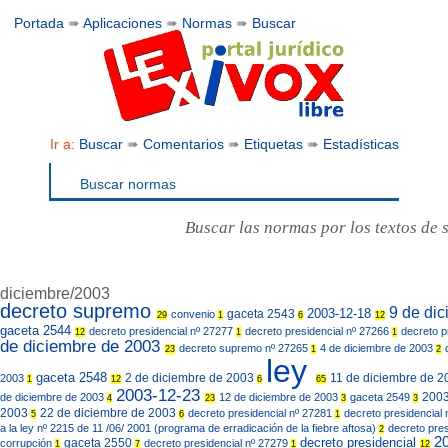
Portada
➠
Aplicaciones
➠
Normas
➠
Buscar
Ir a:
Buscar
➠
Comentarios
➠
Etiquetas
➠
Estadísticas
Buscar normas
Buscar las normas por los textos de 
diciembre/2003
decreto supremo
9 de di
2003-12-18
gaceta 2543
convenio
29
1
6
12
gaceta 2544
decreto presidencial nº 27277
decreto presidencial nº 27266
decreto p
12
1
1
de diciembre de 2003
decreto supremo nº 27265
4 de diciembre de 2003
23
1
2
ley
gaceta 2548
2 de diciembre de 2003
11 de diciembre de 
2003
1
12
6
65
2003-12-23
200
de diciembre de 2003
12 de diciembre de 2003
gaceta 2549
4
23
3
3
2003
22 de diciembre de 2003
decreto presidencial nº 27281
decreto presidencial
5
6
1
a la ley nº 2215 de 11 /06/ 2001 (programa de erradicación de la fiebre aftosa)
decreto pre
2
2
decreto presidencial
gaceta 2550
corrupción
decreto presidencial nº 27279
1
7
1
12