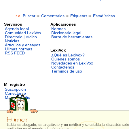
Ir a:
Buscar
➠
Comentarios
➠
Etiquetas
➠
Estadísticas
Servicios
Aplicaciones
Agenda legal
Normas
Comunidad LexiVox
Diccionario legal
Directorio jurídico
Barra de herramientas
Noticias
Artículos y ensayos
Úlimas normas
LexiVox
RSS FEED
¿Qué es LexiVox?
Quiénes somos
Novedades en LexiVox
Contáctenos
Términos de uso
Mi registro
Suscripción
Conectarse
Mapa del sitio
Había un abogado, un arquitecto y un médico y se entabla la discusión sobr
profesión en el mundo, el médico dice: