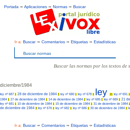
Portada
➠
Aplicaciones
➠
Normas
➠
Buscar
Ir a:
Buscar
➠
Comentarios
➠
Etiquetas
➠
Estadísticas
Buscar normas
Buscar las normas por los textos de 
diciembre/1984
ley
28 de diciembre de 1984
ley nº 687
ley nº 680
ley nº 678
ley nº 691
1
3
1
1
21
1
21 d
1984
27 de diciembre de 1984
14 de diciembre de 1984
ley nº 685
ley nº 689
1
1
2
1
1
ley nº 681
10 de diciembre de 1984
15 de diciembre de 1984
31 de diciembre de 1984
1
1
1
de diciembre de 1984
ley nº 676
ley nº 682
ley nº 686
30 de diciembre de 1984
l
3
1
1
1
1
Ir a:
Buscar
➠
Comentarios
➠
Etiquetas
➠
Estadísticas