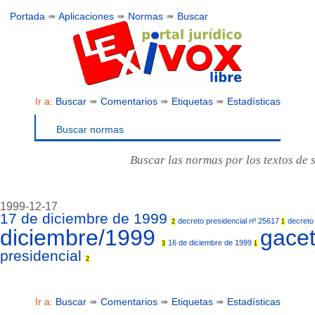
Portada
➠
Aplicaciones
➠
Normas
➠
Buscar
Ir a:
Buscar
➠
Comentarios
➠
Etiquetas
➠
Estadísticas
Buscar normas
Buscar las normas por los textos de 
1999-12-17
17 de diciembre de 1999
decreto presidencial nº 25617
decreto
2
1
diciembre/1999
gace
16 de diciembre de 1999
3
1
presidencial
2
Ir a:
Buscar
➠
Comentarios
➠
Etiquetas
➠
Estadísticas