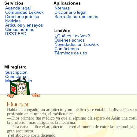
Servicios
Aplicaciones
Agenda legal
Normas
Comunidad LexiVox
Diccionario legal
Directorio jurídico
Barra de herramientas
Noticias
Artículos y ensayos
Úlimas normas
LexiVox
RSS FEED
¿Qué es LexiVox?
Quiénes somos
Novedades en LexiVox
Contáctenos
Términos de uso
Mi registro
Suscripción
Conectarse
Mapa del sitio
Había un abogado, un arquitecto y un médico y se entabla la discusión sobr
profesión en el mundo, el médico dice:
—Dios primero fue médico ya que al séptimo día separó de Adán una costil
la profesión más antigüa es la medicina.
—Para nada —dice el arquitecto— creó al mundo de entre las penumbras; 
gran arquitecto.
Y el abogado corta diciendo: