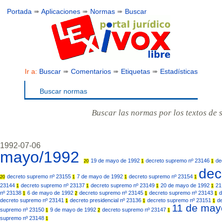
Portada
➠
Aplicaciones
➠
Normas
➠
Buscar
Ir a:
Buscar
➠
Comentarios
➠
Etiquetas
➠
Estadísticas
Buscar normas
Buscar las normas por los textos de 
1992-07-06
mayo/1992
19 de mayo de 1992
decreto supremo nº 23146
de
20
1
1
dec
decreto supremo nº 23155
7 de mayo de 1992
decreto supremo nº 23154
20
1
1
1
23144
decreto supremo nº 23137
decreto supremo nº 23149
20 de mayo de 1992
21
1
1
1
1
nº 23138
6 de mayo de 1992
decreto supremo nº 23145
decreto supremo nº 23143
d
1
2
1
1
decreto supremo nº 23141
decreto presidencial nº 23136
decreto supremo nº 23151
d
1
1
1
11 de may
supremo nº 23150
9 de mayo de 1992
decreto supremo nº 23147
1
2
1
supremo nº 23148
1