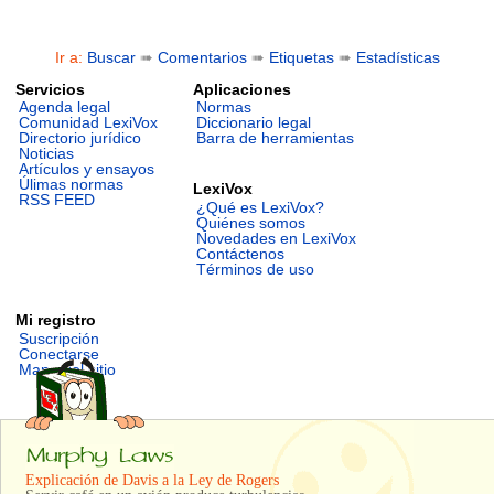
Ir a:
Buscar
➠
Comentarios
➠
Etiquetas
➠
Estadísticas
Servicios
Aplicaciones
Agenda legal
Normas
Comunidad LexiVox
Diccionario legal
Directorio jurídico
Barra de herramientas
Noticias
Artículos y ensayos
Úlimas normas
LexiVox
RSS FEED
¿Qué es LexiVox?
Quiénes somos
Novedades en LexiVox
Contáctenos
Términos de uso
Mi registro
Suscripción
Conectarse
Mapa del sitio
Explicación de Davis a la Ley de Rogers